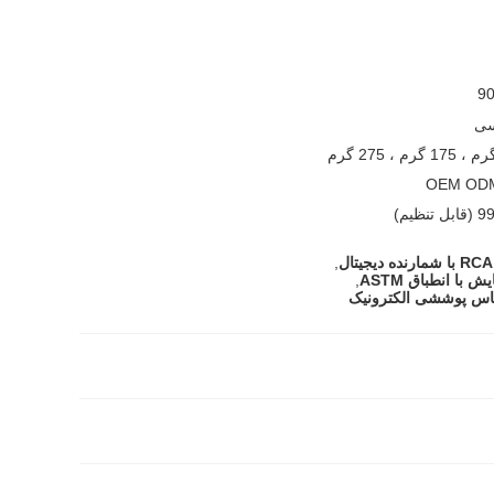
9
سی
OEM OD
,
با انطباق ASTM
,
باس پوششی الکترونیک