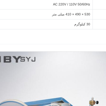
AC 220V / 110V 50/60Hz
530 × 490 × 410 میلی متر
30 کیلوگرم