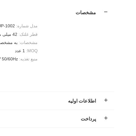
مشخصات
مدل شماره:
UP-1002
قطر غلتک:
42 میلی متر
مشخصات:
به مشخصات
MOQ:
1 عدد
منبع تغذیه:
V 50/60Hz
اطلاعات اولیه
پرداخت