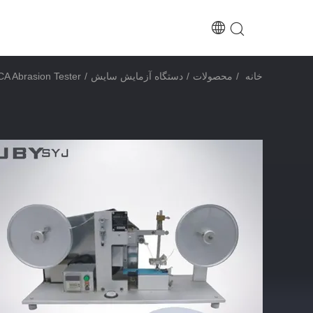
خانه
/
محصولات
/
دستگاه آزمایش سایش
/
UP-1002 RCA Abrasion Tester با g Load Digital Counter 0~99999999 ASTM F 2357-04