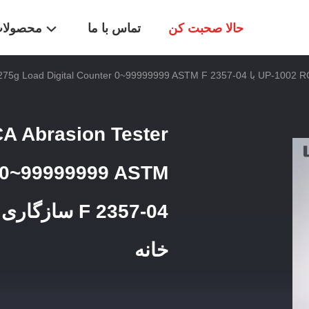
حالا صحبت کن
تماس با ما
محصولا
55g 175g 275 سازگاری دستگاه آزمایش لباس برقی خانه
r 0~99999999 ASTM
F 2357-04 س
خانه