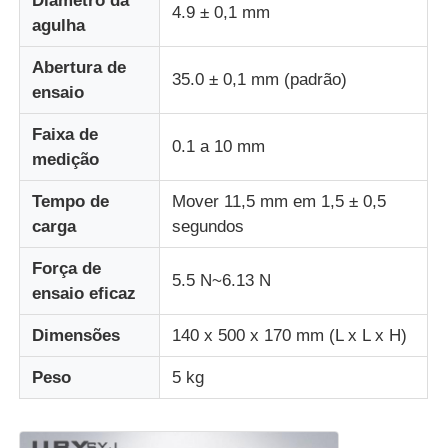
Diâmetro da
4.9 ± 0,1 mm
agulha
Máquina de teste de impacto
Abertura de
35.0 ± 0,1 mm (padrão)
ensaio
Máquina de testes da abrasão
Faixa de
0.1 a 10 mm
medição
equipamento de teste de borracha
Tempo de
Mover 11,5 mm em 1,5 ± 0,5
carga
segundos
Equipamento de teste de calçados
Força de
5.5 N~6.13 N
ensaio eficaz
Equipamento de ensaio de materiais de construção
Dimensões
140 x 500 x 170 mm (L x L x H)
Equipamento de ensaio de embalagens
Peso
5 kg
Equipamento de ensaio de adesivos