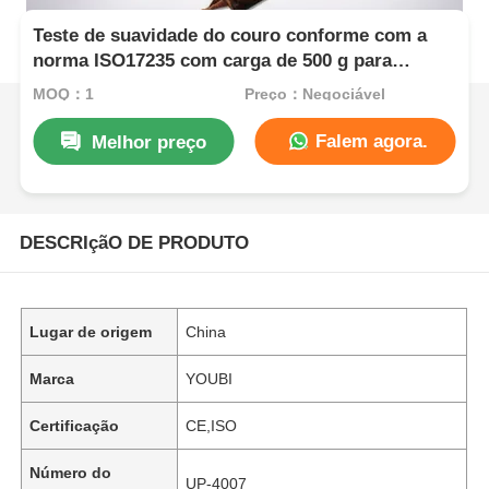
Teste de suavidade do couro conforme com a
norma ISO17235 com carga de 500 g para
detecção não destrutiva da sensação de mão do
MOQ：1
Preço：Negociável
couro
Falem agora.
Melhor preço
DESCRIçãO DE PRODUTO
Lugar de origem
China
Marca
YOUBI
Certificação
CE,ISO
Número do
UP-4007