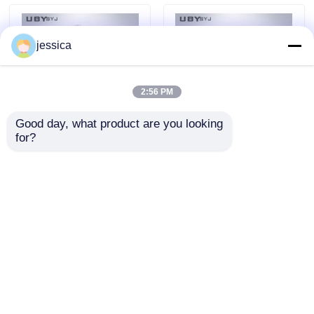
Footwear Testing
jessica
2:56 PM
Good day, what product are you looking 
for?
UP-4017 Safety Shoes
Safety Footwear
Impact Resistance
Impact Tester with
Tester with 200 ± 2 J
200 ± 2 J Impact
Impact Energy and
Energy and
Enviar inquérito
Enviar inquérito
Anti-Rebound Device
Adjustable Drop
EN ISO 20344
Height 0-1200mm EN
Compliant
ISO 20344 Compliant
Casa
Mapa do Site
Fale Conosco
Desktop Site
Mapa do Site
Política de Privacidade