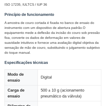
ISO 17235, IULTCS / IUP 36
Fábrica
Princípio de funcionamento
A amostra de couro cortada é fixada no banco de ensaio do
instrumento com um dispositivo de abertura padrão.O
Controle de Qualidade
equipamento mede a deflexão da incisão do couro sob pressão
fixa, converte os dados de deformação em valores de
suavidade intuitivos e fornece uma avaliação digital objetiva da
Fale Conosco
sensação de mão de couro, substituindo o julgamento subjetivo
do toque manual.
Pedir um orçamento
Especificações técnicas
Equipamento de testes do laboratório
Modo de
Digital
ensaio
Câmara de Teste Ambiental
Carga de
500 ± 10 g (acionamento
ensaio
pneumático da válvula)
Máquina de teste universal