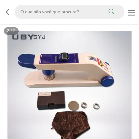
2
/
2