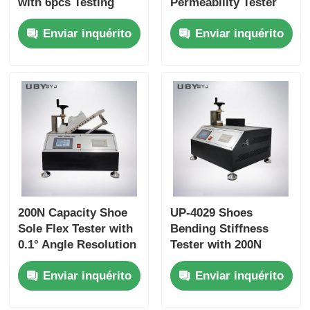
with 6pcs Testing
Permeability Tester
Bottle, 75 ±5cpm
with 6pcs Testing
Enviar inquérito
Enviar inquérito
Bottles Holder Speed,
Bottle for Footwear
and 30±1 mm Bottle
EN ISO 20344 SATRA
Mouth Diameter for
TM172 Compliance
Leather and Textile
200N Capacity Shoe
UP-4029 Shoes
Sole Flex Tester with
Bending Stiffness
0.1° Angle Resolution
Tester with 200N
and Adjustable
Capacity Adjustable
Enviar inquérito
Enviar inquérito
Bending Speed for
Bending Speed and
Footwear Quality
High Precision Angle
Control
Resolution for