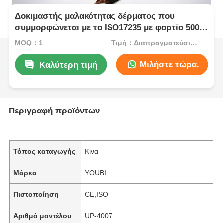
Δοκιμαστής μαλακότητας δέρματος που
συμμορφώνεται με το ISO17235 με φορτίο 500g
για μη καταστροφική ανίχνευση της αίσθησης
MOQ：1
Τιμή：Διαπραγματεύσιμος
του δέρματος στο χέρι
Μιλήστε τώρα.
Καλύτερη τιμή
Περιγραφή προϊόντων
Τόπος καταγωγής
Κίνα
Μάρκα
YOUBI
Πιστοποίηση
CE,ISO
Αριθμό μοντέλου
UP-4007