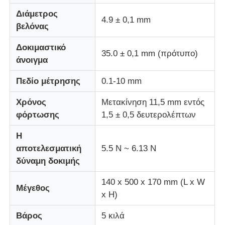
Διάμετρος
4.9 ± 0,1 mm
βελόνας
Μηχανή δοκιμής κρούσεων
Δοκιμαστικό
35.0 ± 0,1 mm (πρότυπο)
Μηχανή δοκιμής γδαρσίματος
άνοιγμα
Πεδίο μέτρησης
0.1-10 mm
λαστιχένιος εξοπλισμός δοκιμής
Χρόνος
Μετακίνηση 11,5 mm εντός
φόρτωσης
1,5 ± 0,5 δευτερολέπτων
Εξοπλισμός δοκιμής υποδημάτων
Η
αποτελεσματική
5.5 N ~ 6.13 N
Εξοπλισμός δοκιμής δομικών υλικών
δύναμη δοκιμής
140 x 500 x 170 mm (L x W
Εξοπλισμός δοκιμής συσκευασίας
Μέγεθος
x H)
Βάρος
5 κιλά
Εξοπλισμός δοκιμής συγκολλητικών