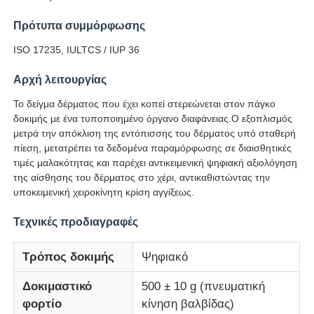
Πρότυπα συμμόρφωσης
Γύρος εργοστασίων
ISO 17235, IULTCS / IUP 36
Αρχή λειτουργίας
Ποιοτικός έλεγχος
Το δείγμα δέρματος που έχει κοπεί στερεώνεται στον πάγκο
δοκιμής με ένα τυποποιημένο όργανο διαφάνειας.Ο εξοπλισμός
επαφή
μετρά την απόκλιση της εντόπισσης του δέρματος υπό σταθερή
πίεση, μετατρέπει τα δεδομένα παραμόρφωσης σε διαισθητικές
τιμές μαλακότητας και παρέχει αντικειμενική ψηφιακή αξιολόγηση
Ζητήστε ένα απόσπασμα
της αίσθησης του δέρματος στο χέρι, αντικαθιστώντας την
υποκειμενική χειροκίνητη κρίση αγγίξεως.
Εξοπλισμός δοκιμής εργαστηρίων
Τεχνικές προδιαγραφές
Τρόπος δοκιμής
Ψηφιακό
Θάλαμος Περιβαλλοντικών Δοκιμών
Δοκιμαστικό
500 ± 10 g (πνευματική
φορτίο
κίνηση βαλβίδας)
Καθολική μηχανή δοκιμών