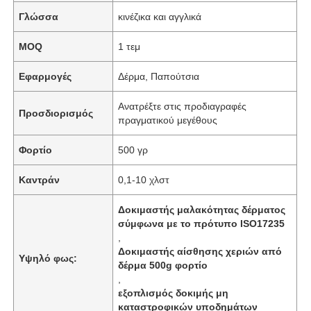
Γλώσσα
κινέζικα και αγγλικά
MOQ
1 τεμ
Εφαρμογές
Δέρμα, Παπούτσια
Ανατρέξτε στις προδιαγραφές
Προσδιορισμός
πραγματικού μεγέθους
Φορτίο
500 γρ
Καντράν
0,1-10 χλστ
Δοκιμαστής μαλακότητας δέρματος
σύμφωνα με το πρότυπο ISO17235
,
Δοκιμαστής αίσθησης χεριών από
Υψηλό φως:
δέρμα 500g φορτίο
,
εξοπλισμός δοκιμής μη
καταστροφικών υποδημάτων