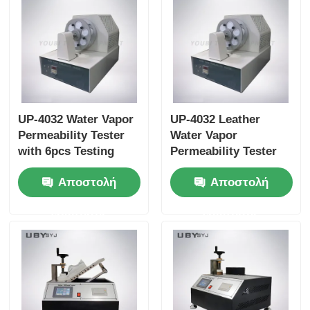
UP-4032 Water Vapor
UP-4032 Leather
Permeability Tester
Water Vapor
with 6pcs Testing
Permeability Tester
Bottle, 75 ±5cpm
with 6pcs Testing
Αποστολή
Αποστολή
Bottles Holder Speed,
Bottle for Footwear
and 30±1 mm Bottle
EN ISO 20344 SATRA
ερώτησης
ερώτησης
Mouth Diameter for
TM172 Compliance
Leather and Textile