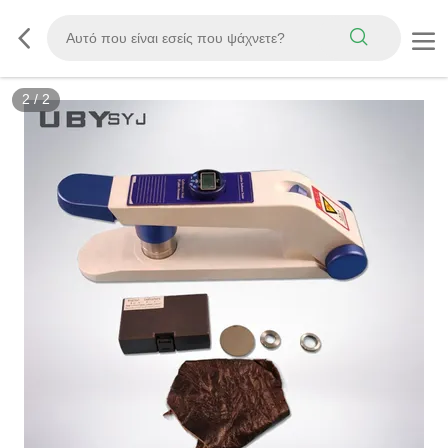
2
/
2