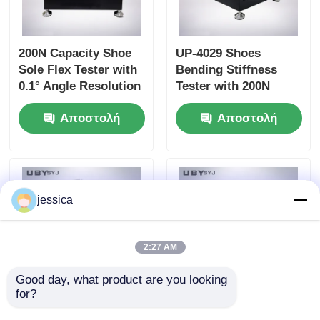
200N Capacity Shoe
UP-4029 Shoes
Sole Flex Tester with
Bending Stiffness
0.1° Angle Resolution
Tester with 200N
and Adjustable
Capacity Adjustable
Αποστολή
Αποστολή
Bending Speed for
Bending Speed and
Footwear Quality
High Precision Angle
ερώτησης
ερώτησης
Control
Resolution for
Footwear Testing
jessica
2:27 AM
Good day, what product are you looking 
for?
UP-4017 Safety Shoes
Safety Footwear
Impact Resistance
Impact Tester with