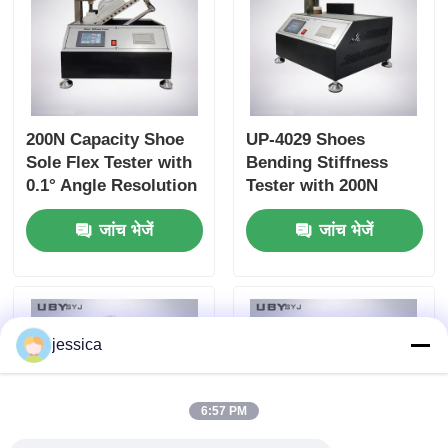
200N Capacity Shoe
UP-4029 Shoes
Sole Flex Tester with
Bending Stiffness
0.1° Angle Resolution
Tester with 200N
and Adjustable
Capacity Adjustable
जांच भेजें
जांच भेजें
Bending Speed for
Bending Speed and
Footwear Quality
High Precision Angle
Control
Resolution for
Footwear Testing
jessica
6:57 PM