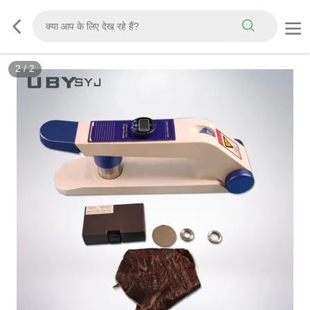
2
/
2