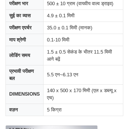
परीक्षण भार
500 ± 10 ग्राम (वायवीय वाल्व ड्राइव)
सुई का व्यास
4.9 ± 0.1 मिमी
फैक्टरी यात्रा
परीक्षण एपर्चर
35.0 ± 0.1 मिमी (मानक)
गुणवत्ता नियंत्रण
माप श्रेणी
0.1-10 मिमी
1.5 ± 0.5 सेकंड के भीतर 11.5 मिमी
हमसे संपर्क करें
लोडिंग समय
आगे बढ़ें
प्रभावी परीक्षण
एक बोली का अनुरोध
5.5 एन~6.13 एन
बल
प्रयोगशाला परीक्षण उपकरण
140 x 500 x 170 मिमी (एल x डब्ल्यू x
DIMENSIONS
एच)
पर्यावरण परीक्षण कक्ष
वज़न
5 किग्रा
सार्वभौमिक परीक्षण मशीन