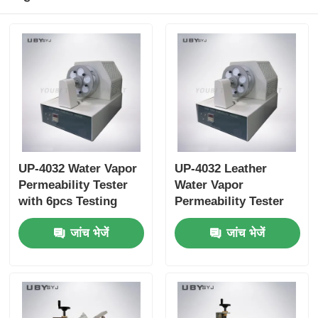
UP-4032 Water Vapor
UP-4032 Leather
Permeability Tester
Water Vapor
with 6pcs Testing
Permeability Tester
Bottle, 75 ±5cpm
with 6pcs Testing
जांच भेजें
जांच भेजें
Bottles Holder Speed,
Bottle for Footwear
and 30±1 mm Bottle
EN ISO 20344 SATRA
Mouth Diameter for
TM172 Compliance
Leather and Textile