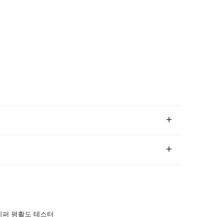
문 지퍼 평활도 테스터