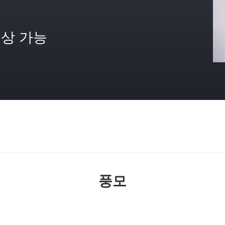
상 가능
격
풍모