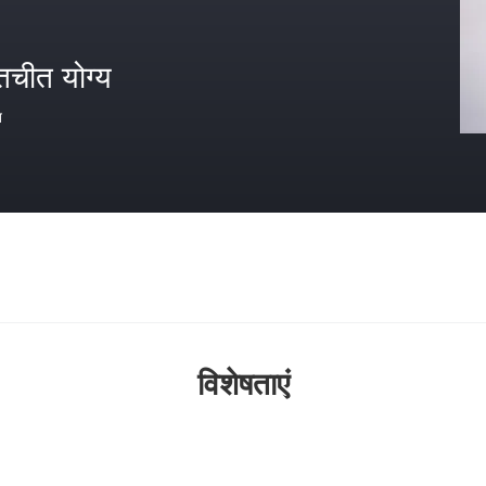
तचीत योग्य
त
विशेषताएं