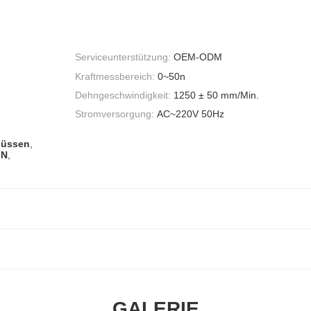
Serviceunterstützung:
OEM-ODM
Kraftmessbereich:
0~50n
Dehngeschwindigkeit:
1250 ± 50 mm/Min.
Stromversorgung:
AC~220V 50Hz
hlüssen
,
 N
,
GALERIE