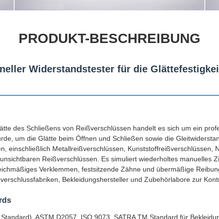
PRODUKT-BESCHREIBUNG
eller Widerstandstester für die Glättefestigkei
lätte des Schließens von Reißverschlüssen handelt es sich um ein profe
urde, um die Glätte beim Öffnen und Schließen sowie die Gleitwiderstand
 einschließlich Metallreißverschlüssen, Kunststoffreißverschlüssen, 
 unsichtbaren Reißverschlüssen. Es simuliert wiederholtes manuelles Z
eichmäßiges Verklemmen, festsitzende Zähne und übermäßige Reibung 
ßverschlussfabriken, Bekleidungshersteller und Zubehörlabore zur Kontr
rds
y Standard), ASTM D2057, ISO 9073, SATRA TM Standard für Bekleid