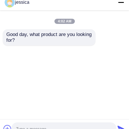
jessica
4:02 AM
Good day, what product are you looking 
for?
UP-6195 소형 항온항
IP5X 및 IP6X 테스트를
습챔버 (온도 범위
위한 다방향 불기 시스
-40°C~150°C, 습도 범
템을 갖춘 완전히 밀폐
위 RH 20%-98%, 맞춤
된 먼지 방지 시험실
문의 보내기
문의 보내기
형 사이즈 가능)
홈
사이트맵
연락처
Desktop Site
사이트맵
개인정보 보호 정책
품질
연구소 시험 장비
중국 공장.Copyright © 2026