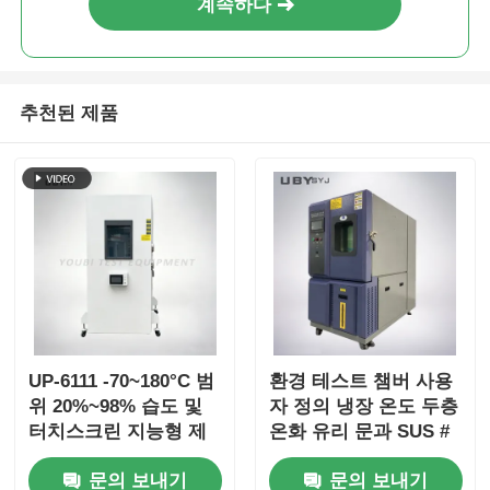
계속하다
추천된 제품
UP-6111 -70~180°C 범
환경 테스트 챔버 사용
위 20%~98% 습도 및
자 정의 냉장 온도 두층
터치스크린 지능형 제
온화 유리 문과 SUS #
어 기능을 갖춘 고저온
304 스테인리스 스틸
문의 보내기
문의 보내기
테스트 챔버
내부