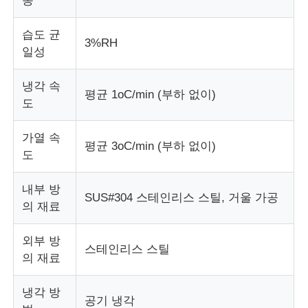
동
직물 시험기
습도 균
3%RH
일성
온습도 제어기
냉각 속
평균 1oC/min (부하 없이)
도
경도계
가열 속
평균 3oC/min (부하 없이)
도
내부 방
SUS#304 스테인리스 스틸, 거울 가공
의 재료
외부 방
스테인리스 스틸
의 재료
냉각 방
공기 냉각