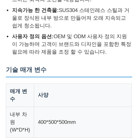
지속가능 한 건축물:
SUS304 스테인레스 스틸과 거
공장 투어
울로 장식된 내부 방으로 만들어져 오래 지속되고
쉽게 청소됩니다.
사용자 정의 옵션:
OEM 및 ODM 사용자 정의 지원
품질 관리
이 가능하며 고객이 브랜드와 디자인을 포함한 특정
필요에 따라 제품을 조정 할 수 있습니다.
연락처
기술 매개 변수
견적 요청
매개 변
사양
연구소 시험 장비
수
내부 차
환경 테스트 챔버
원
400*500*500mm
(W*D*H)
범용 테스트 머신