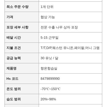
최소 주문 수량
1개 단위
가격
협상 가능
포장 세부 사항
전문 수출 나무 상자 포장
배달 시간
5-15 근무일
지불 조건
T/T,D/P,웨스턴 유니온,페이팔,머니 그램
공급 능력
30 유닛 / 달
제품명
항온항습실
Hs 코드
8479899990
온도 범위
-70℃~150℃
습도 범위
20%~98%