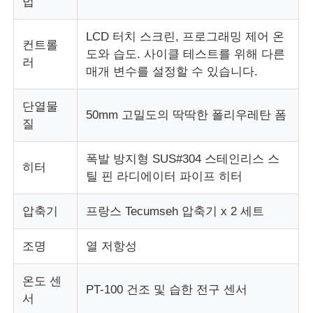
법
LCD 터치 스크린, 프로그래밍 제어 온
컨트롤
도와 습도. 사이클 테스트를 위해 다른
러
매개 변수를 설정할 수 있습니다.
단열물
50mm 고밀도의 딱딱한 폴리우레탄 폼
질
폭발 방지형 SUS#304 스테인리스 스
히터
틸 핀 라디에이터 파이프 히터
압축기
프랑스 Tecumseh 압축기 x 2 세트
조명
열 저항성
온도 센
PT-100 건조 및 습한 전구 센서
서