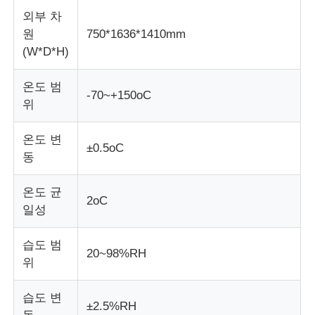
외부 차
원
750*1636*1410mm
충격 시험기
(W*D*H)
마모시험기
온도 범
-70~+150oC
위
충돌 시험 장비
온도 변
±0.5oC
동
신발 테스트 장비
온도 균
2oC
일성
건축물 시험 장비
습도 범
20~98%RH
패키지 테스트 장비
위
습도 변
접착기 시험 장비
±2.5%RH