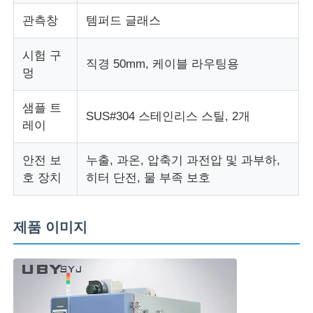
관측창
템퍼드 글래스
시험 구
직경 50mm, 케이블 라우팅용
멍
샘플 트
SUS#304 스테인리스 스틸, 2개
레이
안전 보
누출, 과온, 압축기 과전압 및 과부하,
호 장치
히터 단전, 물 부족 보호
제품 이미지