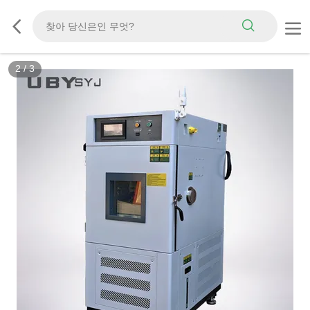
3
/
3