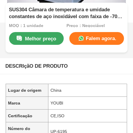
SUS304 Câmara de temperatura e umidade
constantes de aço inoxidável com faixa de -70°C
a 150°C e controlo de umidade de 20% a 98%
MOQ：1 unidade
Preço：Negociável
Falem agora.
Melhor preço
DESCRIçãO DE PRODUTO
Lugar de origem
China
Marca
YOUBI
Certificação
CE,ISO
Número do
UP-6195