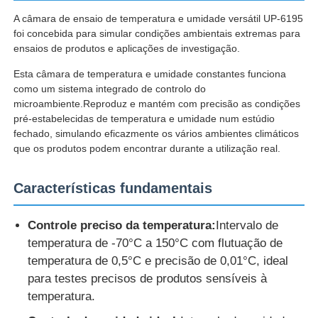
A câmara de ensaio de temperatura e umidade versátil UP-6195
foi concebida para simular condições ambientais extremas para
Fábrica
ensaios de produtos e aplicações de investigação.
Esta câmara de temperatura e umidade constantes funciona
Controle de Qualidade
como um sistema integrado de controlo do
microambiente.Reproduz e mantém com precisão as condições
pré-estabelecidas de temperatura e umidade num estúdio
Fale Conosco
fechado, simulando eficazmente os vários ambientes climáticos
que os produtos podem encontrar durante a utilização real.
Pedir um orçamento
Características fundamentais
Equipamento de testes do laboratório
Controle preciso da temperatura:
Intervalo de
temperatura de -70°C a 150°C com flutuação de
temperatura de 0,5°C e precisão de 0,01°C, ideal
Câmara de Teste Ambiental
para testes precisos de produtos sensíveis à
temperatura.
Máquina de teste universal