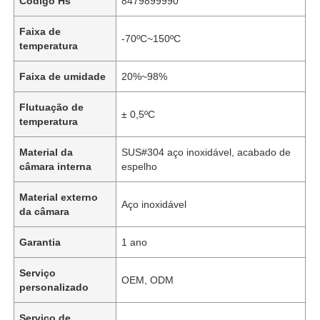
Código Hs
8479899990
Faixa de
-70ºC~150ºC
temperatura
Faixa de umidade
20%~98%
Flutuação de
± 0,5ºC
temperatura
Material da
SUS#304 aço inoxidável, acabado de
câmara interna
espelho
Material externo
Aço inoxidável
da câmara
Garantia
1 ano
Serviço
OEM, ODM
personalizado
Serviço de