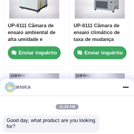
UP-6111 Câmara de
UP-6111 Câmara de
ensaio ambiental de
ensaio climático de
alta umidade e
taxa de mudança
mudança rápida de
rápida com
Enviar inquérito
Enviar inquérito
temperatura com
transições rápidas de
gerador de vapor
temperatura e
controlador
programável
jessica
11:28 AM
Good day, what product are you looking 
for?
UP-6195 Mini Câmara
Câmara de ensaio à