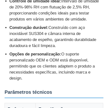
Controle de umidade ideal:
Intervalo de umidade
de 20%-98% RH com flutuação de 2,5% RH,
Máquina de teste de impacto
proporcionando condições ideais para testar
produtos em vários ambientes de umidade.
Construção durável:
Construído com aço
Máquina de testes da abrasão
inoxidável SUS304 e câmara interna de
acabamento de espelho, garantindo durabilidade
equipamento de teste de borracha
duradoura e fácil limpeza.
Opções de personalização:
O suporte
Equipamento de teste de calçados
personalizado OEM e ODM está disponível,
permitindo que os clientes adaptem o produto a
necessidades específicas, incluindo marca e
Equipamento de ensaio de materiais de construção
design.
Equipamento de ensaio de embalagens
Parâmetros técnicos
Equipamento de ensaio de adesivos