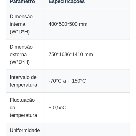
Parâmetro
Especificações
máquina de teste de tecido
Dimensão
interna
400*500*500 mm
(W*D*H)
Controlador da temperatura e da umidade
Dimensão
verificador da dureza
externa
750*1636*1410 mm
(W*D*H)
Intervalo de
-70°C a + 150°C
temperatura
Fluctuação
da
± 0,5oC
temperatura
Uniformidade