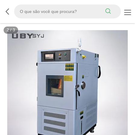
3
/
3