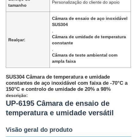
Personalização do cliente do apoio
tamanho
Câmara de ensaio de aço inoxidável
SUS304
,
Câmara de umidade de temperatura
Realçar:
constante
,
Câmara de teste ambiental com
ampla faixa
SUS304 Câmara de temperatura e umidade
constantes de aço inoxidável com faixa de -70°C a
150°C e controlo de umidade de 20% a 98%
descrição:
Casa
UP-6195 Câmara de ensaio de
temperatura e umidade versátil
Produtos
Visão geral do produto
Quem Somos