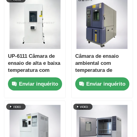
UP-6111 Câmara de
Câmara de ensaio
ensaio de alta e baixa
ambiental com
temperatura com
temperatura de
-70~180oC Faixa
armazenamento a frio
Enviar inquérito
Enviar inquérito
20%~98% Humidade e
personalizável Porta
Controle inteligente
de vidro temperado
por ecrã táctil
de camada dupla e
interior de aço
inoxidável SUS # 304