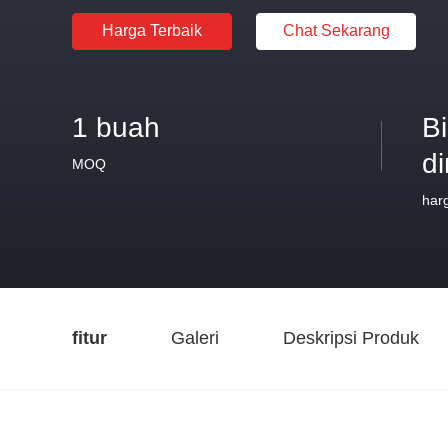
Harga Terbaik
Chat Sekarang
1 buah
B
d
MOQ
har
fitur
Galeri
Deskripsi Produk