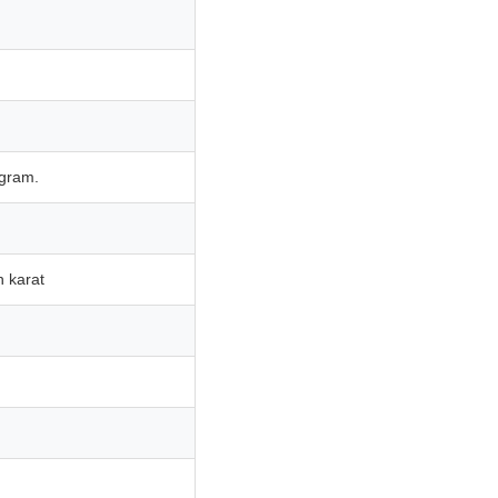
ogram.
n karat