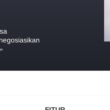
isa
inegosiasikan
ga
FITUR