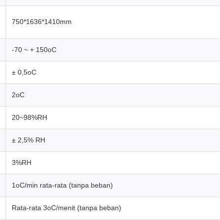
750*1636*1410mm
-70 ~ + 150oC
± 0,5oC
2oC
20~98%RH
± 2,5% RH
3%RH
1oC/min rata-rata (tanpa beban)
Rata-rata 3oC/menit (tanpa beban)