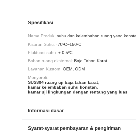
Spesifikasi
Nama Produk:
suhu dan kelembaban ruang yang konst
Kisaran Suhu:
-70ºC~150ºC
Fluktuasi suhu:
± 0,5ºC
Bahan ruang eksternal:
Baja Tahan Karat
Layanan Kustom:
OEM, ODM
Menyoroti:
SUS304 ruang uji baja tahan karat
,
kamar kelembaban suhu konstan
,
kamar uji lingkungan dengan rentang yang luas
Informasi dasar
Syarat-syarat pembayaran & pengiriman