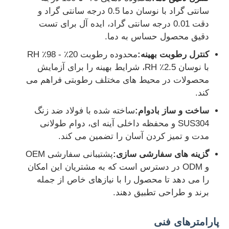
سانتی گراد با نوسان دما 0.5 درجه سانتی گراد و
دقت 0.01 درجه سانتی گراد، ایده آل برای تست
کارخانه تور
دقیق محصول حساس به دما.
کنترل رطوبت بهینه:
محدوده رطوبت 20٪ - 98٪ RH
کنترل کیفیت
با نوسان 2.5٪ RH، شرایط بهینه را برای آزمایش
محصولات در محیط های مختلف رطوبتی فراهم می
کند.
تماس با ما
ساخت و ساز بادوام:
ساخته شده با فولاد ضد زنگ
SUS304 و محفظه داخلی آینه ای، دوام طولانی
درخواست نقل قول
مدت و تمیز کردن آسان را تضمین می کند.
گزینه های سفارشی سازی:
پشتیبانی سفارشی OEM
تجهیزات تست آزمایشگاهی
و ODM در دسترس است که به مشتریان این امکان
را می دهد تا محصول را با نیازهای خاص از جمله
اتاق آزمون محیطی
برند و طراحی تطبیق دهند.
پارامترهای فنی
دستگاه تست جهانی