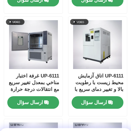
ارسال سؤال
ارسال سؤال
هوشمند صفحه لمسی
گرم و داخل فولاد ضد
زنگ SUS # 304
UP-6111 اتاق آزمایش
UP-6111 غرفة اختبار
محیط زیست با رطوبت
مناخي بمعدل تغيير سريع
بالا و تغییر دمای سریع با
مع انتقالات درجة حرارة
ژنراتور بخار
سريعة ووحدة تحكم قابلة
ارسال سؤال
ارسال سؤال
للبرمجة