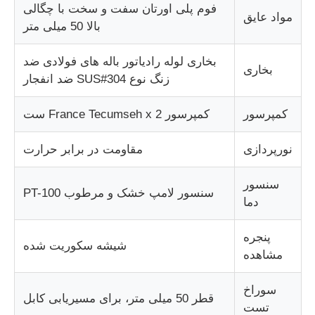
فوم پلی اورتان سفت و سخت با چگالی
مواد عایق
بالا 50 میلی متر
بخاری لوله رادیاتور باله های فولادی ضد
بخاری
زنگ نوع SUS#304 ضد انفجار
کمپرسور
کمپرسور France Tecumseh x 2 ست
نورپردازی
مقاومت در برابر حرارت
سنسور
سنسور لامپ خشک و مرطوب PT-100
دما
پنجره
شیشه سکوریت شده
مشاهده
سوراخ
قطر 50 میلی متر، برای مسیریابی کابل
تست