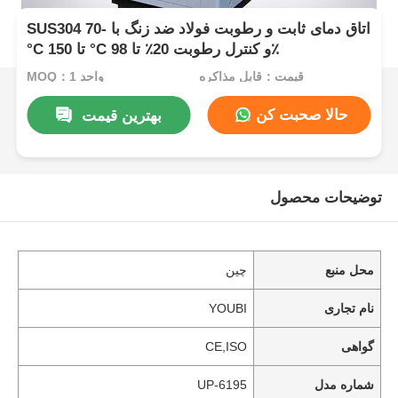
SUS304 اتاق دمای ثابت و رطوبت فولاد ضد زنگ با -70
°C تا 150 °C و کنترل رطوبت 20٪ تا 98٪
قیمت：قابل مذاکره
MOQ：1 واحد
حالا صحبت کن
بهترین قیمت
توضیحات محصول
محل منبع
چین
نام تجاری
YOUBI
گواهی
CE,ISO
شماره مدل
UP-6195