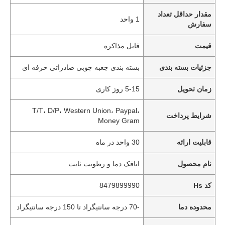
مقدار حداقل تعداد
1 واحد
سفارش
قیمت
قابل مذاکره
جزئیات بسته بندی
بسته بندی جعبه چوبی صادراتی حرفه ای
زمان تحویل
5-15 روز کاری
T/T، D/P، Western Union، Paypal،
شرایط پرداخت
Money Gram
قابلیت ارائه
30 واحد در ماه
نام محصول
اتاقک دما و رطوبت ثابت
کد Hs
8479899990
محدوده دما
-70 درجه سانتیگراد تا 150 درجه سانتیگراد