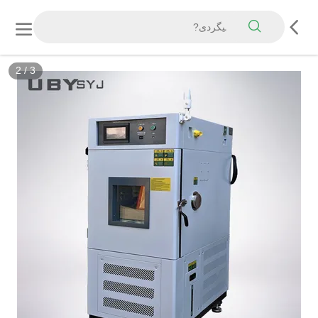
3
/
3