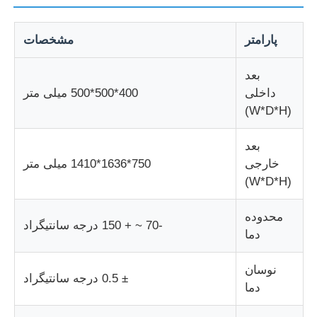
دستگاه تست ضربه
پارامتر
مشخصات
بعد
دستگاه آزمایش سایش
داخلی
400*500*500 میلی متر
(W*D*H)
تجهیزات تست لاستیک
بعد
خارجی
750*1636*1410 میلی متر
تجهیزات تست کفش
(W*D*H)
محدوده
تجهیزات آزمایش مواد ساختمانی
-70 ~ + 150 درجه سانتیگراد
دما
تجهیزات آزمایش بسته بندی
نوسان
± 0.5 درجه سانتیگراد
دما
تجهیزات آزمایش چسب