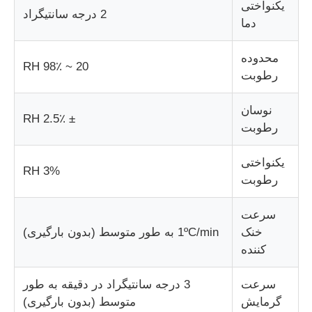
یکنواختی
2 درجه سانتیگراد
دما
دستگاه تست پارچه
محدوده
20 ~ 98٪ RH
رطوبت
کنترل کننده دما و رطوبت
نوسان
± 2.5٪ RH
تست کننده سختی
رطوبت
یکنواختی
3% RH
رطوبت
سرعت
خنک
1ºC/min به طور متوسط ​​(بدون بارگیری)
کننده
سرعت
3 درجه سانتیگراد در دقیقه به طور
گرمایش
متوسط ​​(بدون بارگیری)