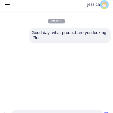
jessica
9:35 PM
Good day, what product are you looking 
for?
محفظه دمای کوچک UP-
اتاق آزمایش ضد گرد و
6195 با محدوده دمایی
غبار به طور کامل با
۴۰- درجه سانتیگراد تا
سیستم تنفس چند جهت
۱۵۰ درجه سانتیگراد،
برای آزمایش IP5X و
ارسال سؤال
ارسال سؤال
محدوده رطوبت RH ۲۰٪
IP6X
تا ۹۸٪ و اندازه قابل
تنظیم
خانه
دربارهی ما
تماس با ما
Desktop Site
نقشه سایت
سیاست حفظ حریم خصوصی
کیفیت
تجهیزات تست آزمایشگاهی
کارخانه