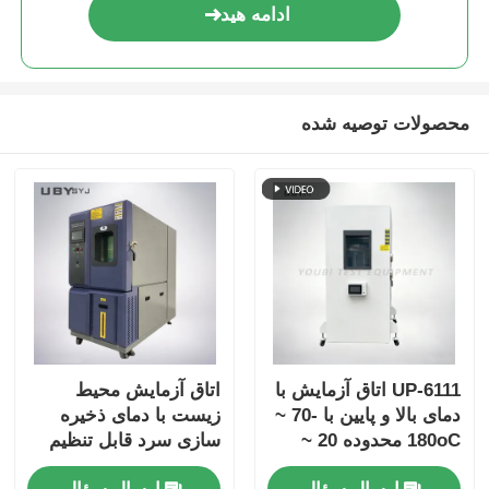
ادامه هید
محصولات توصیه شده
UP-6111 اتاق آزمایش با
اتاق آزمایش محیط
دمای بالا و پایین با -70 ~
زیست با دمای ذخیره
180oC محدوده 20 ~
سازی سرد قابل تنظیم
98٪ رطوبت و کنترل
درب شیشه ای دو لایه