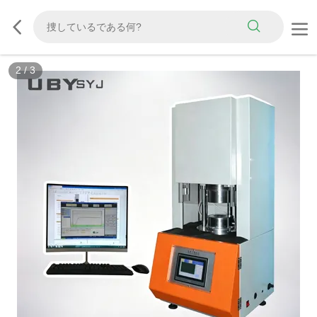
2
/
3