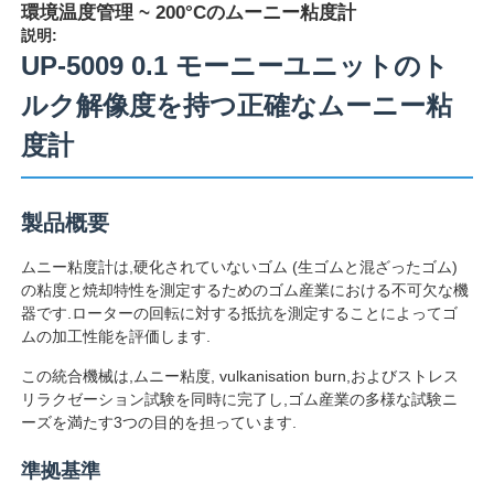
環境温度管理 ~ 200°Cのムーニー粘度計
説明:
UP-5009 0.1 モーニーユニットのト
ルク解像度を持つ正確なムーニー粘
度計
製品概要
ムニー粘度計は,硬化されていないゴム (生ゴムと混ざったゴム)
の粘度と焼却特性を測定するためのゴム産業における不可欠な機
器です.ローターの回転に対する抵抗を測定することによってゴ
ムの加工性能を評価します.
ホーム
この統合機械は,ムニー粘度, vulkanisation burn,およびストレス
リラクゼーション試験を同時に完了し,ゴム産業の多様な試験ニ
製品
ーズを満たす3つの目的を担っています.
準拠基準
企業情報