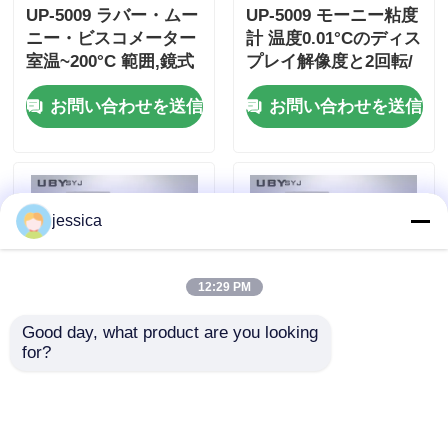
UP-5009 ラバー・ムー
UP-5009 モーニー粘度
ニー・ビスコメーター
計 温度0.01°Cのディス
室温~200°C 範囲,鏡式
プレイ解像度と2回転/
ステンレス鋼構造,約
分のローター速度 ゴム
お問い合わせを送信
お問い合わせを送信
210kgの安定性
試験用 ISO289 ASTM
D1646 GB/T 1232 に準
拠
jessica
12:29 PM
Good day, what product are you looking 
for?
ASTM D2084 準拠のム
UP-5009 モーニー粘度
ーニー粘度計、精度
計,温度制御精度
±0.3°C、ローター速度
±0.3°C,回転速度2rpm
2 rpm のゴム試験用