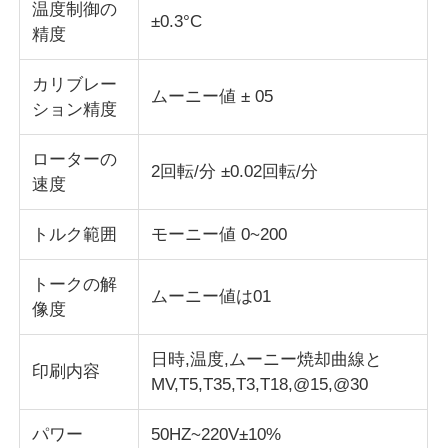
温度制御の
±0.3°C
精度
衝撃試験機
カリブレー
ムーニー値 ± 05
ション精度
摩耗の試験機
ローターの
2回転/分 ±0.02回転/分
ゴム製試験装置
速度
トルク範囲
モーニー値 0~200
履物試験装置
トークの解
ムーニー値は01
建築材料の試験装置
像度
日時,温度,ムーニー焼却曲線と
パッケージ試験装置
印刷内容
MV,T5,T35,T3,T18,@15,@30
接着剤試験装置
パワー
50HZ~220V±10%