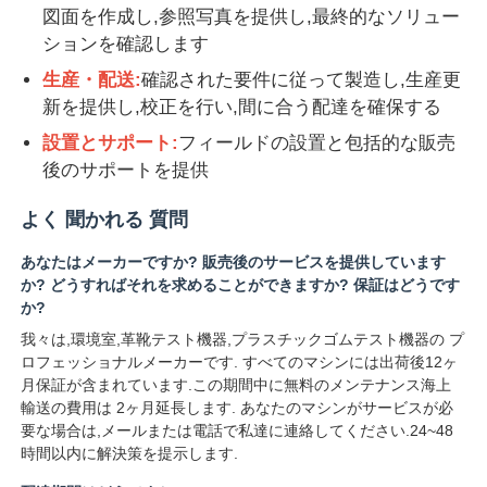
図面を作成し,参照写真を提供し,最終的なソリュー
ションを確認します
生産・配送:
確認された要件に従って製造し,生産更
新を提供し,校正を行い,間に合う配達を確保する
設置とサポート:
フィールドの設置と包括的な販売
後のサポートを提供
よく 聞かれる 質問
あなたはメーカーですか? 販売後のサービスを提供しています
か? どうすればそれを求めることができますか? 保証はどうです
か?
我々は,環境室,革靴テスト機器,プラスチックゴムテスト機器の プ
ロフェッショナルメーカーです. すべてのマシンには出荷後12ヶ
月保証が含まれています.この期間中に無料のメンテナンス海上
輸送の費用は 2ヶ月延長します. あなたのマシンがサービスが必
要な場合は,メールまたは電話で私達に連絡してください.24~48
時間以内に解決策を提示します.