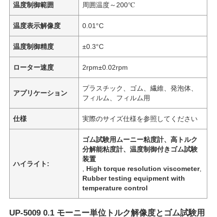
温度制御範囲
周囲温度～200℃
温度表示解像度
0.01°C
温度制御精度
±0.3°C
ローター速度
2rpm±0.02rpm
プラスチック、ゴム、繊維、発泡体、
アプリケーション
フィルム、フィルム用
仕様
実際のサイズ仕様を参照してください
ゴム試験用ムーニー粘度計、高トルク
分解能粘度計、温度制御付きゴム試験
装置
ハイライト:
,
High torque resolution viscometer
,
Rubber testing equipment with
temperature control
UP-5009 0.1 モーニー単位トルク解像度とゴム試験用