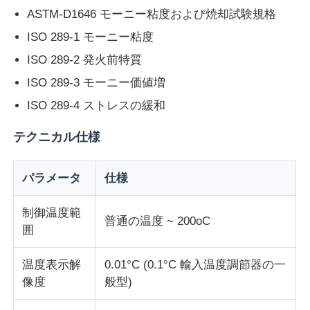
ASTM-D1646 モーニー粘度および焼却試験規格
ISO 289-1 モーニー粘度
会社案内
ISO 289-2 発火前特質
ISO 289-3 モーニー価値増
品質管理
ISO 289-4 ストレスの緩和
お問い合わせ
テクニカル仕様
見積依頼
パラメータ
仕様
制御温度範
研究室試験装置
普通の温度 ~ 200oC
囲
環境試験室
温度表示解
0.01°C (0.1°C 輸入温度調節器の一
像度
般型)
ユニバーサルテストマシン