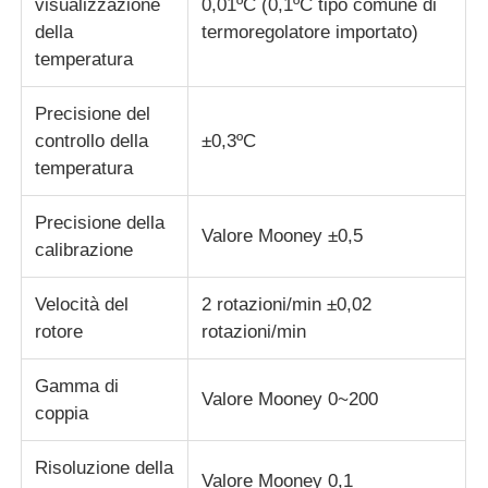
visualizzazione
0,01ºC (0,1ºC tipo comune di
della
termoregolatore importato)
macchina per prove su tessuti
temperatura
Precisione del
Regolatore di umidità e di temperatura
controllo della
±0,3ºC
temperatura
tester di durezza
Precisione della
Valore Mooney ±0,5
calibrazione
Velocità del
2 rotazioni/min ±0,02
rotore
rotazioni/min
Gamma di
Valore Mooney 0~200
coppia
Risoluzione della
Valore Mooney 0,1