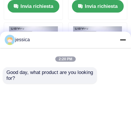
Invia richiesta
Invia richiesta
fino a 200°C,
temperatura di 0,01°C
struttura in acciaio
e velocità del rotore
inossidabile a
di 2 giri/min per
specchio e stabilità di
prove su gomma
circa 210 kg
Conforme a ISO289
jessica
ASTM D1646 GB/T
1232
2:20 PM
Good day, what product are you looking 
for?
Viscosimetro Mooney
UP-5009 Viscometro
conforme a ASTM
Mooney con
D2084 con precisione
precisione di
di ±0,3°C e velocità
controllo della
Invia richiesta
Invia richiesta
del rotore di 2
temperatura ±0,3°C e
giri/min per prove su
velocità del rotore di
gomma
2 giri al minuto per la
prova della gomma