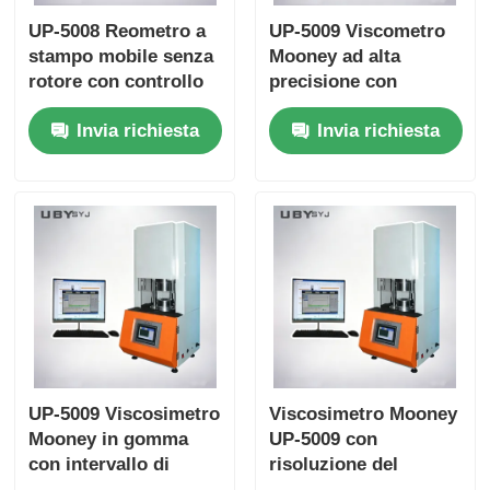
UP-5008 Reometro a
UP-5009 Viscometro
stampo mobile senza
Mooney ad alta
rotore con controllo
precisione con
computerizzato per
controllo della
Invia richiesta
Invia richiesta
gomma con
temperatura ±0,3oC
risoluzione 0,01 ℃
per la prova della
gomma
multifunzionale
UP-5009 Viscosimetro
Viscosimetro Mooney
Mooney in gomma
UP-5009 con
con intervallo di
risoluzione del
temperatura ambiente
display della