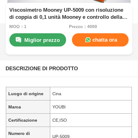
Viscosimetro Mooney UP-5009 con risoluzione
di coppia di 0,1 unità Mooney e controllo della
temperatura ambiente ~ 200°C per prove su
MOQ：1
Prezzo：4000
gomma
chatta ora
Miglior prezzo
DESCRIZIONE DI PRODOTTO
Luogo di origine
Cina
Marca
YOUBI
Certificazione
CE,ISO
Numero di
UP-5009