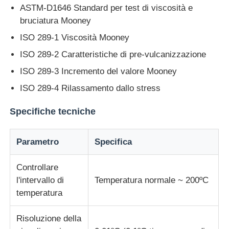
ASTM-D1646 Standard per test di viscosità e
bruciatura Mooney
Macchina per test di impatto
ISO 289-1 Viscosità Mooney
ISO 289-2 Caratteristiche di pre-vulcanizzazione
Macchina di prova dell'abrasione
ISO 289-3 Incremento del valore Mooney
ISO 289-4 Rilassamento dallo stress
apparecchiatura di collaudo di gomma
Specifiche tecniche
Apparecchiature per test sulle calzature
Parametro
Specifica
Attrezzature per la prova dei materiali da costruzione
Controllare
l'intervallo di
Temperatura normale ~ 200ºC
Apparecchiature per la prova degli imballaggi
temperatura
Risoluzione della
Attrezzature per la prova degli adesivi