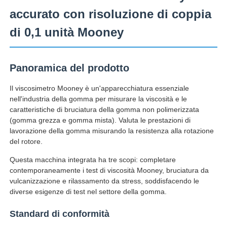
accurato con risoluzione di coppia
Fatory Tour
di 0,1 unità Mooney
Controllo di qualità
Panoramica del prodotto
Il viscosimetro Mooney è un'apparecchiatura essenziale
Contattaci
nell'industria della gomma per misurare la viscosità e le
caratteristiche di bruciatura della gomma non polimerizzata
(gomma grezza e gomma mista). Valuta le prestazioni di
Richiedere un preventivo
lavorazione della gomma misurando la resistenza alla rotazione
del rotore.
Attrezzatura di prova di laboratorio
Questa macchina integrata ha tre scopi: completare
contemporaneamente i test di viscosità Mooney, bruciatura da
vulcanizzazione e rilassamento da stress, soddisfacendo le
Camera per test ambientali
diverse esigenze di test nel settore della gomma.
Standard di conformità
Macchina di test universale