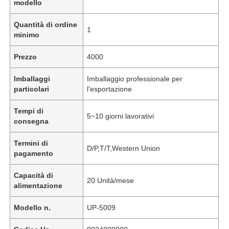
modello
Quantità di ordine
1
minimo
Prezzo
4000
Imballaggi
Imballaggio professionale per
particolari
l'esportazione
Tempi di
5~10 giorni lavorativi
consegna
Termini di
D/P,T/T,Western Union
pagamento
Capacità di
20 Unità/mese
alimentazione
Modello n.
UP-5009