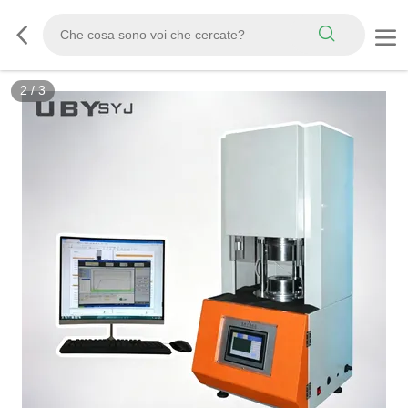
2
/
3