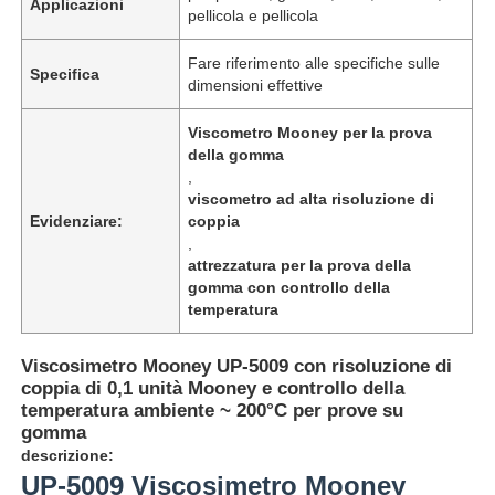
Applicazioni
pellicola e pellicola
Fare riferimento alle specifiche sulle
Specifica
dimensioni effettive
Viscometro Mooney per la prova
della gomma
,
viscometro ad alta risoluzione di
Evidenziare:
coppia
,
attrezzatura per la prova della
gomma con controllo della
temperatura
Casa
Viscosimetro Mooney UP-5009 con risoluzione di
coppia di 0,1 unità Mooney e controllo della
temperatura ambiente ~ 200°C per prove su
Prodotti
gomma
descrizione:
UP-5009 Viscosimetro Mooney
Chi siamo