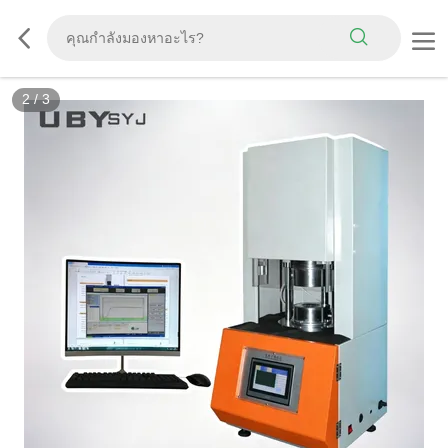
2
/
3