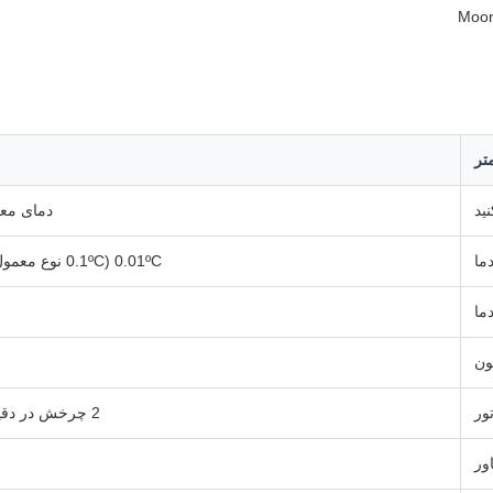
متر
ید
دمای معمولی ~ 200
ما
0.01ºC (0.1ºC نوع معمول کنترل کننده دمای وارداتی)
ما
ون
ور
2 چرخش در دقیقه ± 0.02 چرخش در دقیقه
ور