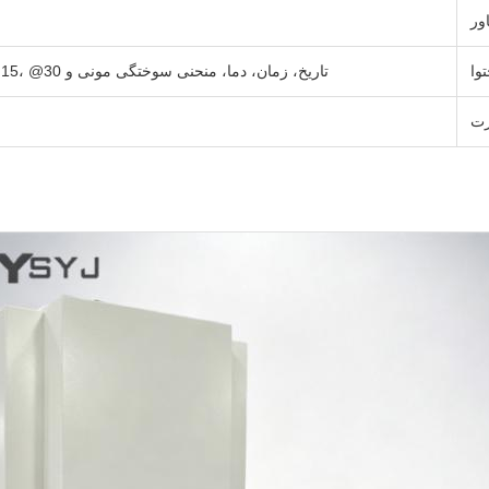
ور
وا
تاریخ، زمان، دما، منحنی سوختگی مونی و MV، T5، T35، T3، T18، @15، @30
رت