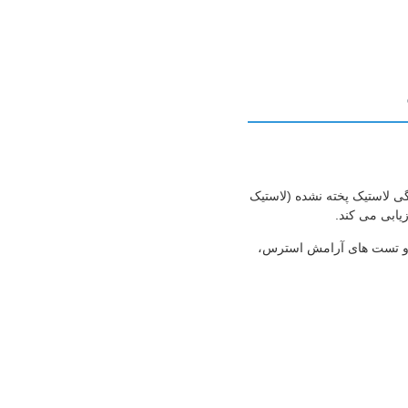
ختگی لاستیک پخته نشده (لاستیک
یابی می کند.
 ویسکوزیته Mooney، سوختگی ولکانیزاسیون و تست های آرامش استرس،