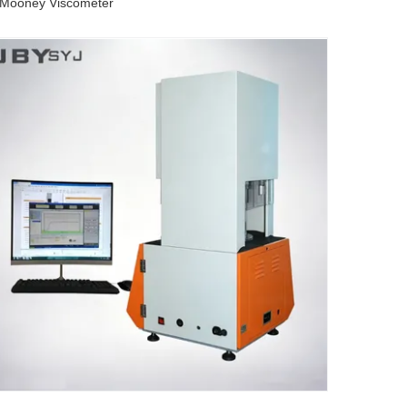
UP-5009 Mooney Viscometer با وضوح 0.1 Mooney Unit Torque و کنترل دمای