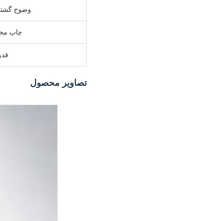
وضوح گشتا
چاپ محت
قد
تصاویر محصول