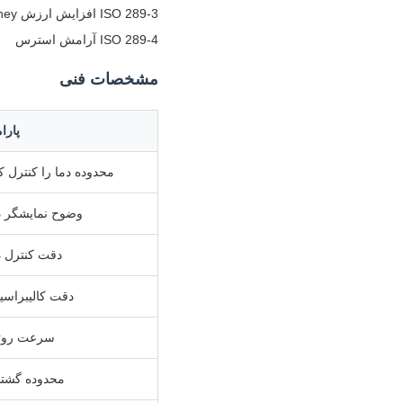
ISO 289-3 افزایش ارزش Mooney
ISO 289-4 آرامش استرس
مشخصات فنی
پارا
محدوده دما را کنترل کن
وضوح نمایشگر د
دقت کنترل د
دقت کالیبراسی
سرعت روت
محدوده گشتا