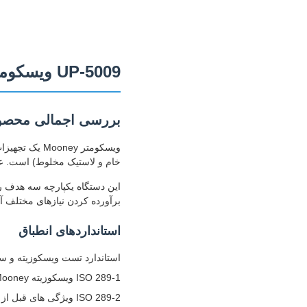
UP-5009 ویسکومتر دقیق مونی با وضوح گشتاور 0.1 واحد مانی
بررسی اجمالی محص
ویسکومتر ey
خام و لاستیک مخلوط) است. عمل
برآورده کردن نیازهای مختلف 
استانداردهای انطباق
استاندارد تست ویسکوزیته و سوختگی  Mooney
ISO 289-1 ویسکوزیته Mooney
ISO 289-2 ویژگی های قبل از ولکانیزاسیون