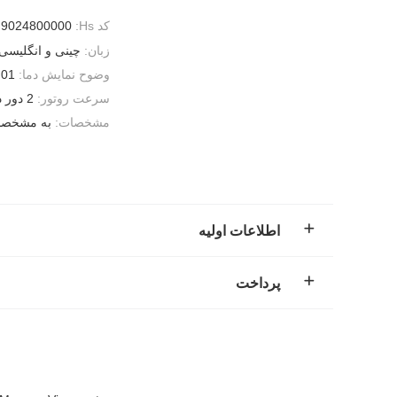
کد Hs:
9024800000
زبان:
چینی و انگلیسی
وضوح نمایش دما:
0.01 درجه سان
سرعت روتور:
2 دور در دقیقه ± 0.02 دور در دقیقه
مشخصات:
به مشخصات
اطلاعات اولیه
پرداخت