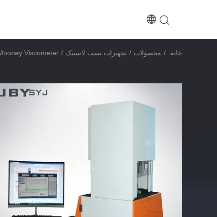
خانه
/
محصولات
/
تجهیزات تست لاستیک
/
UP-5009 Mooney Viscometer با وضوح 0.1 Mooney Unit Torque و کنترل دم