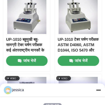
UP-1010 बहुमुखी बहु-
UP-1010 टेबर घर्षण परीक्षक
सामग्री टेबर घर्षण परीक्षक
ASTM D4060, ASTM
कई अंतरराष्ट्रीय मानकों के
D1044, ISO 5470 और
अनुरूप
JIS K7204 के साथ संगत
जांच भेजें
जांच भेजें
समायोज्य भार 250g, 500g,
1000g और 60 r/min
घूर्णन गति के साथ
jessica