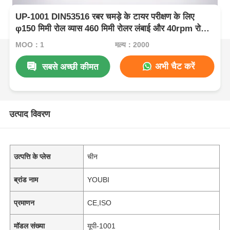
UP-1001 DIN53516 रबर चमड़े के टायर परीक्षण के लिए
φ150 मिमी रोल व्यास 460 मिमी रोलर लंबाई और 40rpm रोलर
गति के साथ घर्षण परीक्षक
MOQ：1
मूल्य：2000
अभी चैट करें
सबसे अच्छी कीमत
उत्पाद विवरण
उत्पत्ति के प्लेस
चीन
ब्रांड नाम
YOUBI
प्रमाणन
CE,ISO
मॉडल संख्या
यूपी-1001