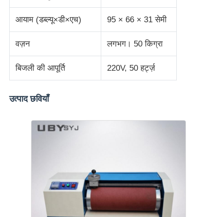
आयाम (डब्ल्यू×डी×एच)
95 × 66 × 31 सेमी
कपड़ा परीक्षण मशीन
वज़न
लगभग। 50 किग्रा
तापमान और आर्द्रता नियंत्रक
बिजली की आपूर्ति
220V, 50 हर्ट्ज़
कठोरता परीक्षक
उत्पाद छवियाँ