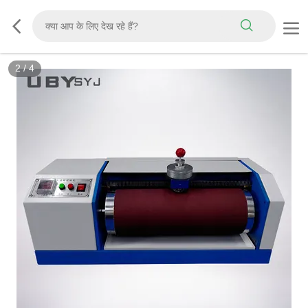
3
/
4