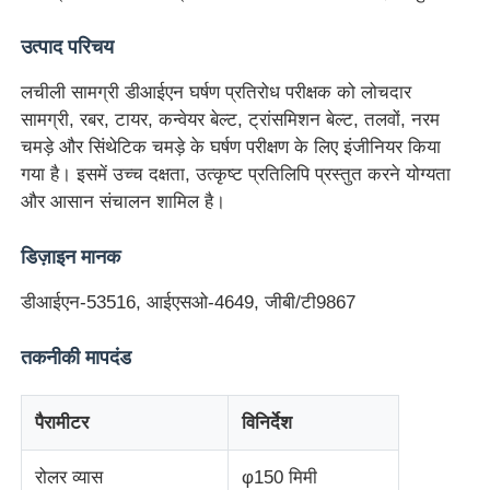
उत्पाद परिचय
फैक्टरी यात्रा
लचीली सामग्री डीआईएन घर्षण प्रतिरोध परीक्षक को लोचदार
सामग्री, रबर, टायर, कन्वेयर बेल्ट, ट्रांसमिशन बेल्ट, तलवों, नरम
गुणवत्ता नियंत्रण
चमड़े और सिंथेटिक चमड़े के घर्षण परीक्षण के लिए इंजीनियर किया
गया है। इसमें उच्च दक्षता, उत्कृष्ट प्रतिलिपि प्रस्तुत करने योग्यता
और आसान संचालन शामिल है।
हमसे संपर्क करें
डिज़ाइन मानक
एक बोली का अनुरोध
डीआईएन-53516, आईएसओ-4649, जीबी/टी9867
प्रयोगशाला परीक्षण उपकरण
तकनीकी मापदंड
पर्यावरण परीक्षण कक्ष
पैरामीटर
विनिर्देश
रोलर व्यास
φ150 मिमी
सार्वभौमिक परीक्षण मशीन