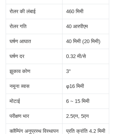
रोलर की लंबाई
460 मिमी
प्रभाव परीक्षण मशीन
रोलर गति
40 आरपीएम
घर्षण परीक्षण मशीन
घर्षण आघात
40 मिमी (20 मिमी)
रबर परीक्षण उपकरण
घर्षण दर
0.32 मी/से
झुकाव कोण
3°
जूते परीक्षण उपकरण
नमूना व्यास
φ16 मिमी
निर्माण सामग्री परीक्षण उपकरण
मोटाई
6 ~ 15 मिमी
पैकेजिंग परीक्षण उपकरण
परीक्षण भार
2.5एन, 5एन
चिपकने वाला परीक्षण उपकरण
क्लैम्पिंग अनुप्रस्थ विस्थापन
प्रति क्रांति 4.2 मिमी