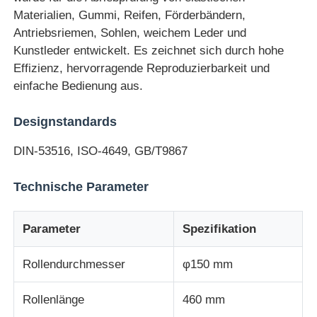
Materialien, Gummi, Reifen, Förderbändern,
Antriebsriemen, Sohlen, weichem Leder und
Schlagprüfmaschine
Kunstleder entwickelt. Es zeichnet sich durch hohe
Effizienz, hervorragende Reproduzierbarkeit und
Abnutzungsprüfmaschine
einfache Bedienung aus.
Designstandards
Gummitestgerät
DIN-53516, ISO-4649, GB/T9867
Prüfgeräte für Schuhe
Technische Parameter
Baustoffprüfgeräte
Parameter
Spezifikation
Ausrüstung zur Prüfung von Verpackungen
Rollendurchmesser
φ150 mm
Rollenlänge
460 mm
Prüfgeräte für Klebstoffe