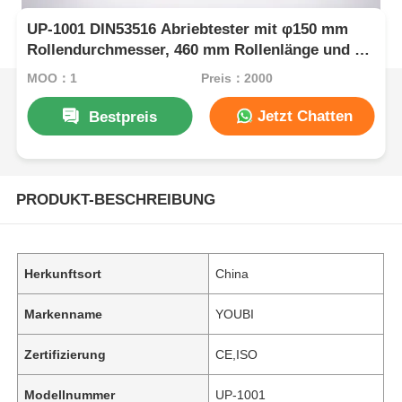
UP-1001 DIN53516 Abriebtester mit φ150 mm
Rollendurchmesser, 460 mm Rollenlänge und 40
U/min Rollengeschwindigkeit für die Prüfung
MOQ：1
Preis：2000
von Gummi- und Lederreifen
Jetzt Chatten
Bestpreis
PRODUKT-BESCHREIBUNG
Herkunftsort
China
Markenname
YOUBI
Zertifizierung
CE,ISO
Modellnummer
UP-1001