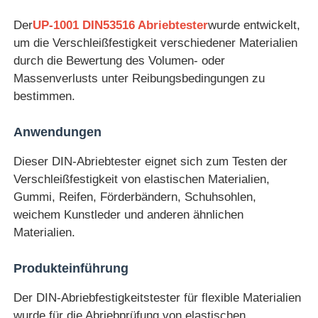
Der
UP-1001 DIN53516 Abriebtester
wurde entwickelt,
Fabrik Tour
um die Verschleißfestigkeit verschiedener Materialien
durch die Bewertung des Volumen- oder
Massenverlusts unter Reibungsbedingungen zu
Qualitätskontrolle
bestimmen.
Kontakt
Anwendungen
Dieser DIN-Abriebtester eignet sich zum Testen der
Referenzen
Verschleißfestigkeit von elastischen Materialien,
Gummi, Reifen, Förderbändern, Schuhsohlen,
weichem Kunstleder und anderen ähnlichen
Laborversuch-Ausrüstung
Materialien.
Umwelttestkammer
Produkteinführung
Der DIN-Abriebfestigkeitstester für flexible Materialien
Universelle Testmaschine
wurde für die Abriebprüfung von elastischen