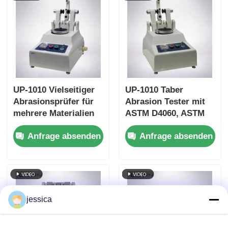
UP-1010 Vielseitiger
UP-1010 Taber
Abrasionsprüfer für
Abrasion Tester mit
mehrere Materialien
ASTM D4060, ASTM
D1044, ISO 5470 und
Anfrage absenden
Anfrage absenden
JIS K7204 kompatibel
mit einer
verstellbaren Last
von 250 g, 500 g, 1000
g und einer
Drehgeschwindigkeit
jessica
von 60 r/min