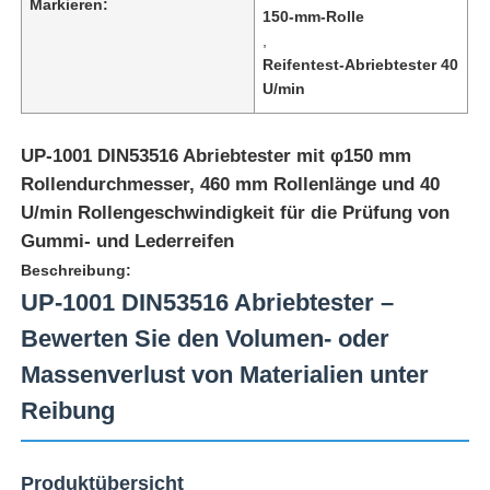
Markieren:
150-mm-Rolle
,
Reifentest-Abriebtester 40
U/min
UP-1001 DIN53516 Abriebtester mit φ150 mm
Rollendurchmesser, 460 mm Rollenlänge und 40
U/min Rollengeschwindigkeit für die Prüfung von
Gummi- und Lederreifen
Beschreibung:
UP-1001 DIN53516 Abriebtester –
Bewerten Sie den Volumen- oder
Startseite
Massenverlust von Materialien unter
Reibung
Produkte
Produktübersicht
Über uns