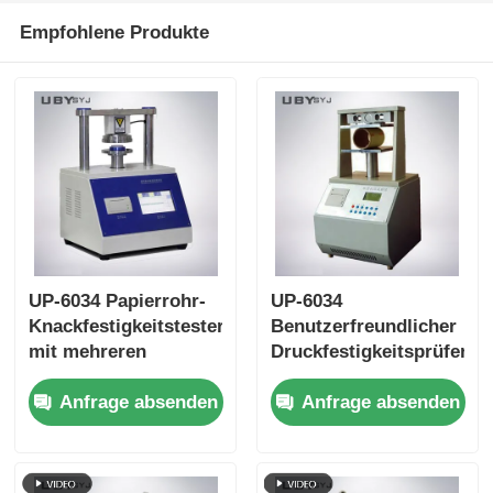
Empfohlene Produkte
UP-6034 Papierrohr-
UP-6034
Knackfestigkeitstester
Benutzerfreundlicher
mit mehreren
Druckfestigkeitsprüfer
Testgeschwindigkeits-
für Papierrohre mit
Anfrage absenden
Anfrage absenden
Einstellungen
Touchscreen-
Überlastschutz und
Schnittstelle und
ISO11093-9-
automatischer
Konformität
Rücklauffunktion