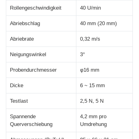
Rollengeschwindigkeit
40 U/min
Stoffprüfmaschine
Abriebschlag
40 mm (20 mm)
Temperatur und Feuchteregler
Abriebrate
0,32 m/s
Härteprüfvorrichtung
Neigungswinkel
3°
Probendurchmesser
φ16 mm
Dicke
6 ~ 15 mm
Testlast
2,5 N, 5 N
Spannende
4,2 mm pro
Querverschiebung
Umdrehung