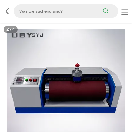
3
/
4