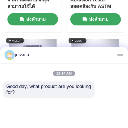
สามารถใช้ได้
สอดคล้องกับ ASTM
D4060, ASTM D1044,
ส่งคำถาม
ส่งคำถาม
ISO 5470 และ JIS
K7204 พร้อมความเร็ว
หมุนที่สามารถปรับภาระ
ได้ 250g, 500g, 1000g
และ 60 r/min
jessica
12:14 AM
Good day, what product are you looking 
for?
UP-1010 เครื่องทดสอบ
เครื่องทดสอบการบด
การบดทาเบอร์ที่สามารถ
DIN หลายวัสดุที่มีกว้าง
ปรับแต่งได้ พร้อมน้ํา
150 มมและความเร็ว
หนักเสริมแบบเลือก (250
การบด 40 รอบ / นา
ส่งคำถาม
ส่งคำถาม
กรัม, 500 กรัม, 1000
ทีสําหรับการทดสอบการ
กรัม) สําหรับสภาพภาระ
สกัดยาง