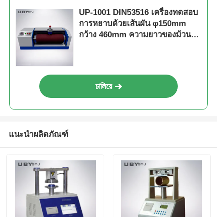
UP-1001 DIN53516 เครื่องทดสอบ
การหยาบด้วยเส้นผัน φ150mm
กว้าง 460mm ความยาวของม้วน
และความเร็วของม้วน 40rpm สําห
รับการทดสอบยางหนังยาง
চালিয়ে
แนะนำผลิตภัณฑ์