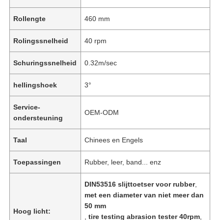
Rollengte
460 mm
Rolingssnelheid
40 rpm
Schuringssnelheid
0.32m/sec
hellingshoek
3°
Service-
OEM-ODM
ondersteuning
Taal
Chinees en Engels
Toepassingen
Rubber, leer, band... enz
DIN53516 slijttoetser voor rubber
,
met een diameter van niet meer dan
50 mm
Hoog licht:
,
tire testing abrasion tester 40rpm
,