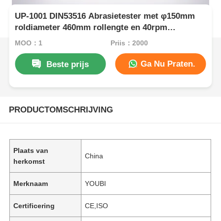
UP-1001 DIN53516 Abrasietester met φ150mm
roldiameter 460mm rollengte en 40rpm
rolsnelheid voor rubberleerbandtesten
MOQ：1
Prijs：2000
Ga Nu Praten.
Beste prijs
PRODUCTOMSCHRIJVING
Plaats van
China
herkomst
Merknaam
YOUBI
Certificering
CE,ISO