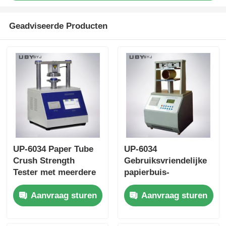
Geadviseerde Producten
UP-6034 Paper Tube
UP-6034
Crush Strength
Gebruiksvriendelijke
Tester met meerdere
papierbuis-
testsnelheidsinstellingen
verbrijzelsterktetester
Aanvraag sturen
Aanvraag sturen
Overbelastingbescherming
met touchscreen-
en ISO11093-9-
interface en
naleving
automatische