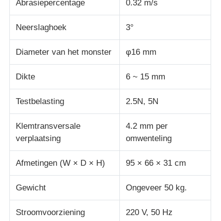
Abrasiepercentage
0.32 m/s
stof testmachine
Neerslaghoek
3°
Diameter van het monster
φ16 mm
Temperatuur en Vochtigheidscontrolemechanisme
Dikte
6 ~ 15 mm
hardheidsmeetapparaat
Testbelasting
2.5N, 5N
Klemtransversale
4.2 mm per
verplaatsing
omwenteling
Afmetingen (W × D × H)
95 × 66 × 31 cm
Gewicht
Ongeveer 50 kg.
Stroomvoorziening
220 V, 50 Hz