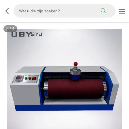
3
/
4