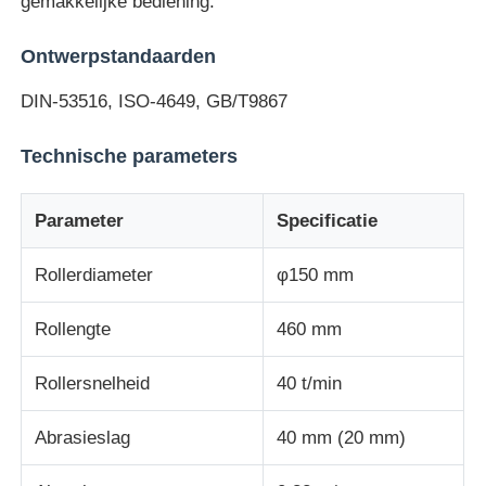
gemakkelijke bediening.
Ontwerpstandaarden
Impact testmachine
DIN-53516, ISO-4649, GB/T9867
Schuring het testen Machine
Technische parameters
rubber het testen materiaal
Parameter
Specificatie
Apparatuur voor het testen van schoenen
Rollerdiameter
φ150 mm
Rollengte
460 mm
Gebouwmaterialen-testapparatuur
Rollersnelheid
40 t/min
Verpakkingstestapparatuur
Abrasieslag
40 mm (20 mm)
Testapparatuur voor kleefstoffen