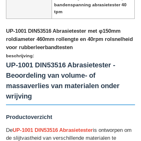
bandenspanning abrasietester 40
tpm
UP-1001 DIN53516 Abrasietester met φ150mm
roldiameter 460mm rollengte en 40rpm rolsnelheid
voor rubberleerbandtesten
beschrijving:
UP-1001 DIN53516 Abrasietester -
Beoordeling van volume- of
massaverlies van materialen onder
wrijving
Thuis
Productoverzicht
Producten
De
UP-1001 DIN53516 Abrasietester
is ontworpen om
de slijtvastheid van verschillende materialen te
Over ons