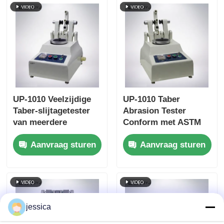
retourfunctie
UP-1010 Veelzijdige
UP-1010 Taber
Taber-slijtagetester
Abrasion Tester
van meerdere
Conform met ASTM
materialen, voldoet
D4060, ASTM D1044,
Aanvraag sturen
Aanvraag sturen
aan meerdere
ISO 5470 en JIS
internationale
K7204 met
normen
verstelbare belasting
250g, 500g, 1000g en
60 r/min
Rotatiesnelheid
jessica