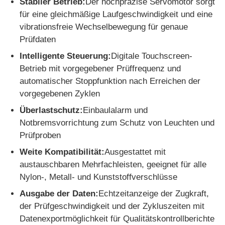
Stabiler Betrieb:
Der hochpräzise Servomotor sorgt
für eine gleichmäßige Laufgeschwindigkeit und eine
Schlagprüfmaschine
vibrationsfreie Wechselbewegung für genaue
Prüfdaten
Intelligente Steuerung:
Digitale Touchscreen-
Abnutzungsprüfmaschine
Betrieb mit vorgegebener Prüffrequenz und
automatischer Stoppfunktion nach Erreichen der
Gummitestgerät
vorgegebenen Zyklen
Überlastschutz:
Einbaulalarm und
Prüfgeräte für Schuhe
Notbremsvorrichtung zum Schutz von Leuchten und
Prüfproben
Weite Kompatibilität:
Ausgestattet mit
Baustoffprüfgeräte
austauschbaren Mehrfachleisten, geeignet für alle
Nylon-, Metall- und Kunststoffverschlüsse
Ausrüstung zur Prüfung von Verpackungen
Ausgabe der Daten:
Echtzeitanzeige der Zugkraft,
der Prüfgeschwindigkeit und der Zykluszeiten mit
Prüfgeräte für Klebstoffe
Datenexportmöglichkeit für Qualitätskontrollberichte