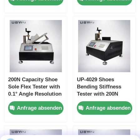
and 30±1 mm Bottle
EN ISO 20344 SATRA
Mouth Diameter for
TM172 Compliance
Leather and Textile
200N Capacity Shoe
UP-4029 Shoes
Sole Flex Tester with
Bending Stiffness
0.1° Angle Resolution
Tester with 200N
and Adjustable
Capacity Adjustable
Anfrage absenden
Anfrage absenden
Bending Speed for
Bending Speed and
Footwear Quality
High Precision Angle
Control
Resolution for
Footwear Testing