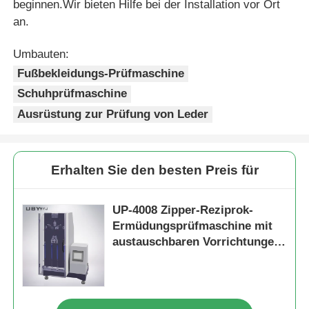
beginnen.Wir bieten Hilfe bei der Installation vor Ort
an.
Umbauten:
Fußbekleidungs-Prüfmaschine
Schuhprüfmaschine
Ausrüstung zur Prüfung von Leder
Erhalten Sie den besten Preis für
UP-4008 Zipper-Reziprok-
Ermüdungsprüfmaschine mit
austauschbaren Vorrichtungen
in verschiedenen Größen und
einem Testlastbereich von 0 bis
500 N für einen Pendelhub von
75 mm