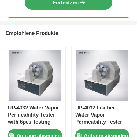
Fortsetzen
Empfohlene Produkte
UP-4032 Water Vapor
UP-4032 Leather
Permeability Tester
Water Vapor
with 6pcs Testing
Permeability Tester
Bottle, 75 ±5cpm
with 6pcs Testing
Anfrage absenden
Anfrage absenden
Bottles Holder Speed,
Bottle for Footwear