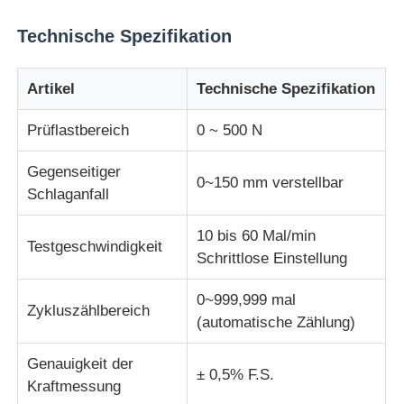
Technische Spezifikation
Stoffprüfmaschine
Artikel
Technische Spezifikation
Temperatur und Feuchteregler
Prüflastbereich
0 ~ 500 N
Härteprüfvorrichtung
Gegenseitiger
0~150 mm verstellbar
Schlaganfall
10 bis 60 Mal/min
Testgeschwindigkeit
Schrittlose Einstellung
0~999,999 mal
Zykluszählbereich
(automatische Zählung)
Genauigkeit der
± 0,5% F.S.
Kraftmessung