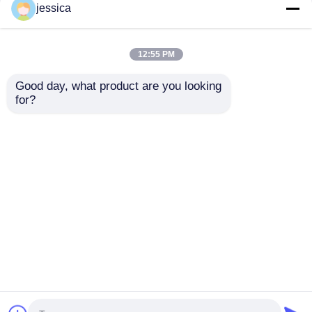
jessica
12:55 PM
Good day, what product are you looking 
for?
UP-4017 Safety Shoes
Safety Footwear
Impact Resistance
Impact Tester with
Tester with 200 ± 2 J
200 ± 2 J Impact
Impact Energy and
Energy and
Anfrage absenden
Anfrage absenden
Anti-Rebound Device
Adjustable Drop
EN ISO 20344
Height 0-1200mm EN
Compliant
ISO 20344 Compliant
Startseite
Über uns
Kontakt
Desktop Site
Sitemap
Datenschutzrichtlinie
Qualität
Laborversuch-Ausrüstung
China