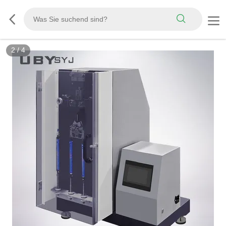
2
/
4