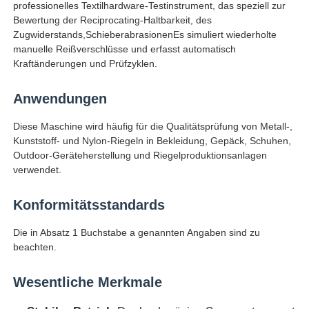
professionelles Textilhardware-Testinstrument, das speziell zur
Bewertung der Reciprocating-Haltbarkeit, des
Zugwiderstands,SchieberabrasionenEs simuliert wiederholte
Fabrik Tour
manuelle Reißverschlüsse und erfasst automatisch
Kraftänderungen und Prüfzyklen.
Qualitätskontrolle
Anwendungen
Diese Maschine wird häufig für die Qualitätsprüfung von Metall-,
Kontakt
Kunststoff- und Nylon-Riegeln in Bekleidung, Gepäck, Schuhen,
Outdoor-Geräteherstellung und Riegelproduktionsanlagen
verwendet.
Referenzen
Konformitätsstandards
Laborversuch-Ausrüstung
Die in Absatz 1 Buchstabe a genannten Angaben sind zu
beachten.
Umwelttestkammer
Wesentliche Merkmale
Universelle Testmaschine