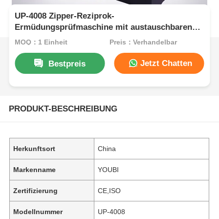
UP-4008 Zipper-Reziprok-
Ermüdungsprüfmaschine mit austauschbaren
Vorrichtungen in verschiedenen Größen und
MOQ：1 Einheit
Preis：Verhandelbar
einem Testlastbereich von 0 bis 500 N für einen
Pendelhub von 75 mm
Jetzt Chatten
Bestpreis
PRODUKT-BESCHREIBUNG
Herkunftsort
China
Markenname
YOUBI
Zertifizierung
CE,ISO
Modellnummer
UP-4008