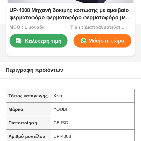
UP-4008 Μηχανή δοκιμής κόπωσης με αμοιβαίο
φερματοφόρο φερματοφόρο φερματοφόρο με
αντικαταστάσιμα εξαρτήματα πολλαπλών
MOQ：1 μονάδα
Τιμή：Διαπραγματεύσιμος
μεγεθών και εύρος δοκιμαστικού φορτίου 0 ~
500N για 75 mm αμοιβαίο σφυρί
Μιλήστε τώρα.
Καλύτερη τιμή
Περιγραφή προϊόντων
Τόπος καταγωγής
Κίνα
Μάρκα
YOUBI
Πιστοποίηση
CE,ISO
Αριθμό μοντέλου
UP-4008