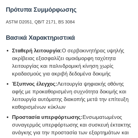
Πρότυπα Συμμόρφωσης
Μηχανή δοκιμής κρούσεων
ASTM D2051, QB/T 2171, BS 3084
Μηχανή δοκιμής γδαρσίματος
Βασικά Χαρακτηριστικά
Σταθερή λειτουργία:
Ο σερβοκινητήρας υψηλής
λαστιχένιος εξοπλισμός δοκιμής
ακρίβειας εξασφαλίζει ομοιόμορφη ταχύτητα
λειτουργίας και παλινδρομική κίνηση χωρίς
κραδασμούς για ακριβή δεδομένα δοκιμής
Εξοπλισμός δοκιμής υποδημάτων
Έξυπνος έλεγχος:
Λειτουργία ψηφιακής οθόνης
αφής με προκαθορισμένη συχνότητα δοκιμής και
Εξοπλισμός δοκιμής δομικών υλικών
λειτουργία αυτόματης διακοπής μετά την επίτευξη
καθορισμένων κύκλων
Εξοπλισμός δοκιμής συσκευασίας
Προστασία υπερφόρτωσης:
Ενσωματωμένος
συναγερμός υπερφόρτωσης και συσκευή έκτακτης
ανάγκης για την προστασία των εξαρτημάτων και
Εξοπλισμός δοκιμής συγκολλητικών