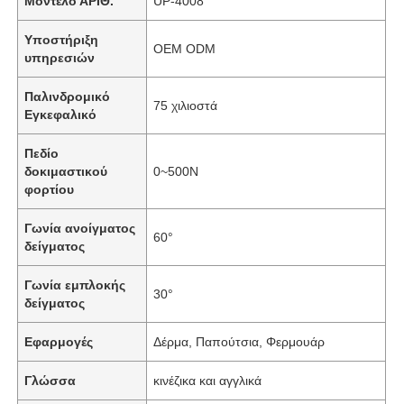
Μοντέλο ΑΡΙΘ.
UP-4008
Υποστήριξη
OEM ODM
υπηρεσιών
Παλινδρομικό
75 χιλιοστά
Εγκεφαλικό
Πεδίο
δοκιμαστικού
0~500N
φορτίου
Γωνία ανοίγματος
60°
δείγματος
Γωνία εμπλοκής
30°
δείγματος
Εφαρμογές
Δέρμα, Παπούτσια, Φερμουάρ
Γλώσσα
κινέζικα και αγγλικά