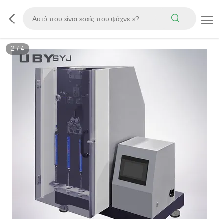
3
/
4