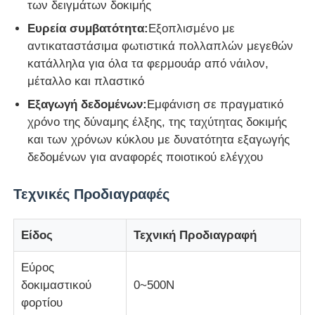
των δειγμάτων δοκιμής
Ευρεία συμβατότητα:
Εξοπλισμένο με
μηχανή δοκιμής υφασμάτων
αντικαταστάσιμα φωτιστικά πολλαπλών μεγεθών
κατάλληλα για όλα τα φερμουάρ από νάιλον,
Ελεγκτής θερμοκρασίας και υγρασίας
μέταλλο και πλαστικό
Εξαγωγή δεδομένων:
Εμφάνιση σε πραγματικό
χρόνο της δύναμης έλξης, της ταχύτητας δοκιμής
ελεγκτής σκληρότητας
και των χρόνων κύκλου με δυνατότητα εξαγωγής
δεδομένων για αναφορές ποιοτικού ελέγχου
Τεχνικές Προδιαγραφές
Είδος
Τεχνική Προδιαγραφή
Εύρος
δοκιμαστικού
0~500Ν
φορτίου