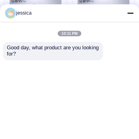
jessica
10:11 PM
Good day, what product are you looking 
for?
UP-4017 Safety Shoes
Safety Footwear
Impact Resistance
Impact Tester with
Tester with 200 ± 2 J
200 ± 2 J Impact
Impact Energy and
Energy and
Αποστολή
Αποστολή
Anti-Rebound Device
Adjustable Drop
EN ISO 20344
Height 0-1200mm EN
ερώτησης
ερώτησης
Compliant
ISO 20344 Compliant
Αρχική Σελίδα
Περίπου εμείς
επαφή
Desktop Site
Sitemap
Πολιτική απορρήτου