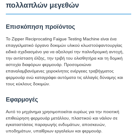
πολλαπλών μεγεθών
Γύρος εργοστασίων
Επισκόπηση προϊόντος
Ποιοτικός έλεγχος
Το Zipper Reciprocating Faigue Testing Machine είναι ένα
επαγγελματικό όργανο δοκιμών υλικού κλωστοϋφαντουργίας
ειδικά σχεδιασμένο για να αξιολογεί την παλινδρομική αντοχή,
επαφή
την αντίσταση έλξης, την τριβή του ολισθητήρα και τη δομική
αστοχία διαφόρων φερμουάρ. Προσομοιώνει
επαναλαμβανόμενες χειροκίνητες ενέργειες τραβήγματος
Ζητήστε ένα απόσπασμα
φερμουάρ ενώ καταγράφει αυτόματα τις αλλαγές δύναμης και
τους κύκλους δοκιμών.
Εξοπλισμός δοκιμής εργαστηρίων
Εφαρμογές
Αυτό το μηχάνημα χρησιμοποιείται ευρέως για την ποιοτική
Θάλαμος Περιβαλλοντικών Δοκιμών
επιθεώρηση φερμουάρ μετάλλου, πλαστικού και νάιλον σε
εγκαταστάσεις παραγωγής ενδυμάτων, αποσκευών,
υποδημάτων, υπαίθριων εργαλείων και φερμουάρ.
Καθολική μηχανή δοκιμών