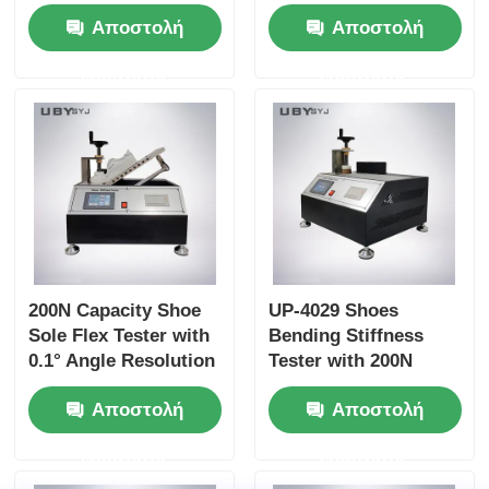
Bottle, 75 ±5cpm
with 6pcs Testing
Αποστολή
Αποστολή
Bottles Holder Speed,
Bottle for Footwear
and 30±1 mm Bottle
EN ISO 20344 SATRA
ερώτησης
ερώτησης
Mouth Diameter for
TM172 Compliance
Leather and Textile
200N Capacity Shoe
UP-4029 Shoes
Sole Flex Tester with
Bending Stiffness
0.1° Angle Resolution
Tester with 200N
and Adjustable
Capacity Adjustable
Αποστολή
Αποστολή
Bending Speed for
Bending Speed and
Footwear Quality
High Precision Angle
ερώτησης
ερώτησης
Control
Resolution for
Footwear Testing