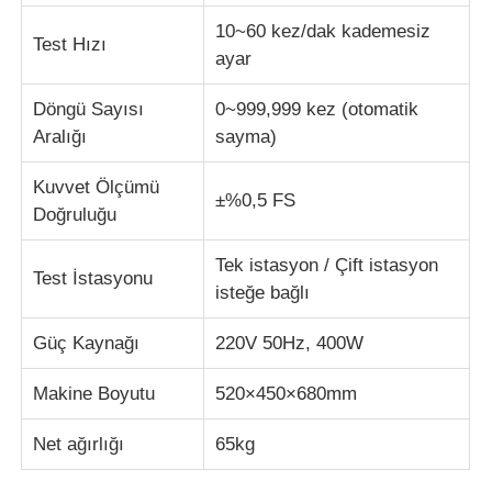
10~60 kez/dak kademesiz
Test Hızı
kumaş test makinesi
ayar
Döngü Sayısı
0~999,999 kez (otomatik
Sıcaklık ve Nem Kontrol Cihazı
Aralığı
sayma)
Kuvvet Ölçümü
Sertlik denetleyicisi
±%0,5 FS
Doğruluğu
Tek istasyon / Çift istasyon
Test İstasyonu
isteğe bağlı
Güç Kaynağı
220V 50Hz, 400W
Makine Boyutu
520×450×680mm
Net ağırlığı
65kg