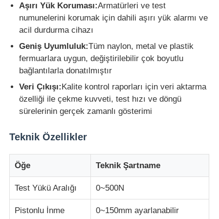
Aşırı Yük Koruması:
Armatürleri ve test
numunelerini korumak için dahili aşırı yük alarmı ve
Darbe Test Cihazı
acil durdurma cihazı
Geniş Uyumluluk:
Tüm naylon, metal ve plastik
aşınma test makinesi
fermuarlara uygun, değiştirilebilir çok boyutlu
bağlantılarla donatılmıştır
Veri Çıkışı:
Kalite kontrol raporları için veri aktarma
kauçuk test cihazları
özelliği ile çekme kuvveti, test hızı ve döngü
sürelerinin gerçek zamanlı gösterimi
Ayakkabı Test Cihazları
Teknik Özellikler
İnşaat malzemeleri test ekipmanları
Öğe
Teknik Şartname
Ambalaj testi ekipmanları
Test Yükü Aralığı
0~500N
Pistonlu İnme
0~150mm ayarlanabilir
Yapıştırıcı deneme ekipmanları