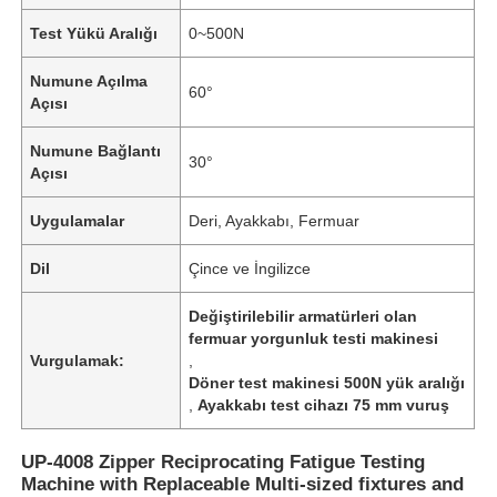
Test Yükü Aralığı
0~500N
Numune Açılma
60°
Açısı
Numune Bağlantı
30°
Açısı
Uygulamalar
Deri, Ayakkabı, Fermuar
Dil
Çince ve İngilizce
Değiştirilebilir armatürleri olan
fermuar yorgunluk testi makinesi
Vurgulamak:
,
Döner test makinesi 500N yük aralığı
,
Ayakkabı test cihazı 75 mm vuruş
UP-4008 Zipper Reciprocating Fatigue Testing
Machine with Replaceable Multi-sized fixtures and