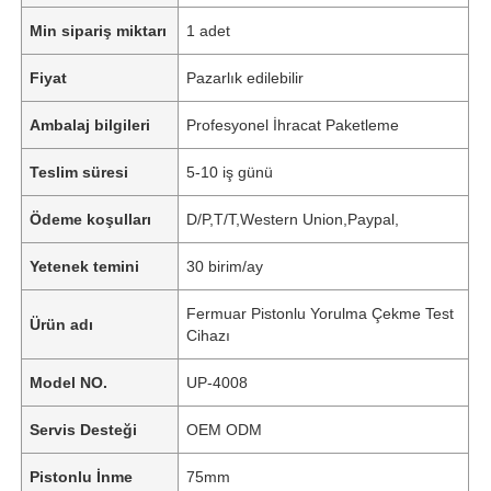
Min sipariş miktarı
1 adet
Fiyat
Pazarlık edilebilir
Ambalaj bilgileri
Profesyonel İhracat Paketleme
Teslim süresi
5-10 iş günü
Ödeme koşulları
D/P,T/T,Western Union,Paypal,
Yetenek temini
30 birim/ay
Fermuar Pistonlu Yorulma Çekme Test
Ürün adı
Cihazı
Model NO.
UP-4008
Servis Desteği
OEM ODM
Pistonlu İnme
75mm