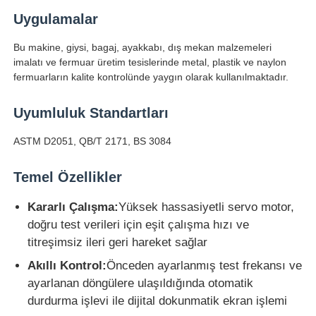
Uygulamalar
Fabrika turu
Bu makine, giysi, bagaj, ayakkabı, dış mekan malzemeleri
imalatı ve fermuar üretim tesislerinde metal, plastik ve naylon
fermuarların kalite kontrolünde yaygın olarak kullanılmaktadır.
Kalite kontrol
Uyumluluk Standartları
Bize ulaşın
ASTM D2051, QB/T 2171, BS 3084
Teklif isteği
Temel Özellikler
Kararlı Çalışma:
Yüksek hassasiyetli servo motor,
Laboratuvar Test Cihazları
doğru test verileri için eşit çalışma hızı ve
titreşimsiz ileri geri hareket sağlar
Çevresel Test Odası
Akıllı Kontrol:
Önceden ayarlanmış test frekansı ve
ayarlanan döngülere ulaşıldığında otomatik
durdurma işlevi ile dijital dokunmatik ekran işlemi
Evrensel test makinesi