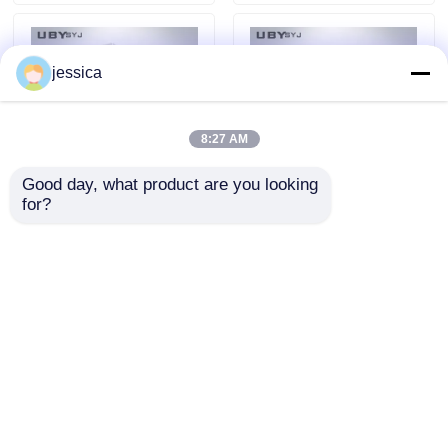
Control
Resolution for
Footwear Testing
jessica
8:27 AM
Good day, what product are you looking 
for?
UP-4017 Safety Shoes
Safety Footwear
Impact Resistance
Impact Tester with
Tester with 200 ± 2 J
200 ± 2 J Impact
Impact Energy and
Energy and
Talep Gönder
Talep Gönder
Anti-Rebound Device
Adjustable Drop
EN ISO 20344
Height 0-1200mm EN
Compliant
ISO 20344 Compliant
Ana sayfa
Hakkımızda
Bize ulaşın
Desktop Site
Site Haritası
Gizlilik Politikası