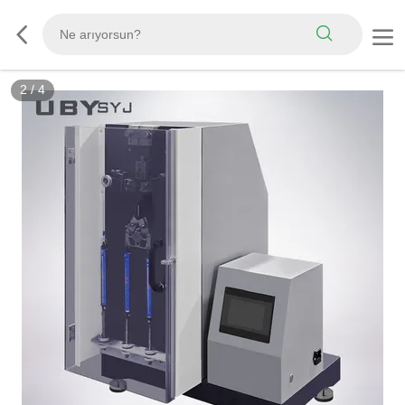
2
/
4