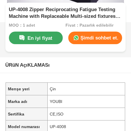
UP-4008 Zipper Reciprocating Fatigue Testing
Machine with Replaceable Multi-sized fixtures
and 0~500N Test Load Range for 75mm
MOQ：1 adet
Fiyat：Pazarlık edilebilir
Reciprocating Stroke (Yapılandırılabilir çok
boyutlu armatürler ve 75mm Reciprocating
Şimdi sohbet et.
En iyi fiyat
Stroke için 0 ~ 500N Test Yük aralığı ile
fermuarlı karşılıklı yorgunluk test makinesi)
ÜRüN AçıKLAMASı
Menşe yeri
Çin
Marka adı
YOUBI
Sertifika
CE,ISO
Model numarası
UP-4008