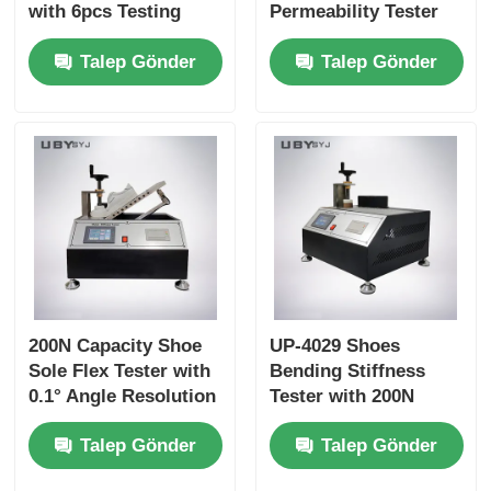
with 6pcs Testing
Permeability Tester
Bottle, 75 ±5cpm
with 6pcs Testing
Talep Gönder
Talep Gönder
Bottles Holder Speed,
Bottle for Footwear
and 30±1 mm Bottle
EN ISO 20344 SATRA
Mouth Diameter for
TM172 Compliance
Leather and Textile
200N Capacity Shoe
UP-4029 Shoes
Sole Flex Tester with
Bending Stiffness
0.1° Angle Resolution
Tester with 200N
and Adjustable
Capacity Adjustable
Talep Gönder
Talep Gönder
Bending Speed for
Bending Speed and
Footwear Quality
High Precision Angle