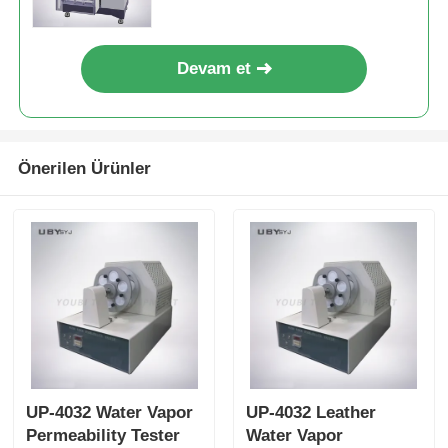
Range for 75mm Reciprocating
Stroke (Yapılandırılabilir çok
boyutlu armatürler ve 75mm
Devam et
Reciprocating Stroke için 0 ~
500N Test Yük aralığı ile
fermuarlı karşılıklı yorgunluk
test makinesi)
Önerilen Ürünler
UP-4032 Water Vapor
UP-4032 Leather
Permeability Tester
Water Vapor