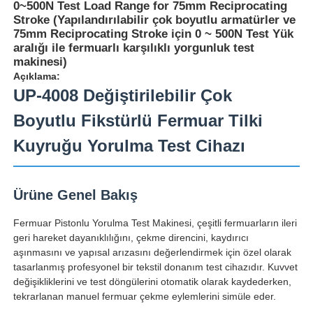
0~500N Test Load Range for 75mm Reciprocating
Stroke (Yapılandırılabilir çok boyutlu armatürler ve
75mm Reciprocating Stroke için 0 ~ 500N Test Yük
aralığı ile fermuarlı karşılıklı yorgunluk test
makinesi)
Açıklama:
UP-4008 Değiştirilebilir Çok
Boyutlu Fikstürlü Fermuar Tilki
Kuyruğu Yorulma Test Cihazı
Ürüne Genel Bakış
Ana sayfa
Fermuar Pistonlu Yorulma Test Makinesi, çeşitli fermuarların ileri
geri hareket dayanıklılığını, çekme direncini, kaydırıcı
aşınmasını ve yapısal arızasını değerlendirmek için özel olarak
Ürünler
tasarlanmış profesyonel bir tekstil donanım test cihazıdır. Kuvvet
değişikliklerini ve test döngülerini otomatik olarak kaydederken,
tekrarlanan manuel fermuar çekme eylemlerini simüle eder.
Hakkımızda