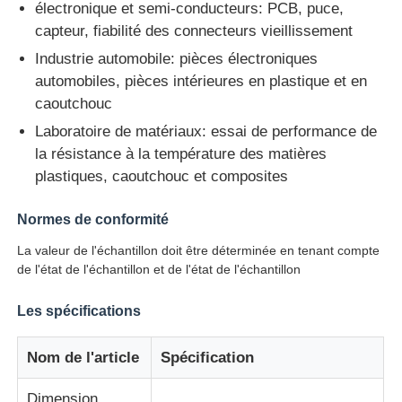
électronique et semi-conducteurs: PCB, puce,
capteur, fiabilité des connecteurs vieillissement
Machine d'essai d'impact
Industrie automobile: pièces électroniques
automobiles, pièces intérieures en plastique et en
caoutchouc
Machine d'essai d'abrasion
Laboratoire de matériaux: essai de performance de
la résistance à la température des matières
équipement d'essai en caoutchouc
plastiques, caoutchouc et composites
Équipement d'essai de chaussures
Normes de conformité
La valeur de l'échantillon doit être déterminée en tenant compte
de l'état de l'échantillon et de l'état de l'échantillon
Équipement d'essai des matériaux de construction
Les spécifications
Équipement d'essai des emballages
Nom de l'article
Spécification
Équipement d'essai des adhésifs
Dimension