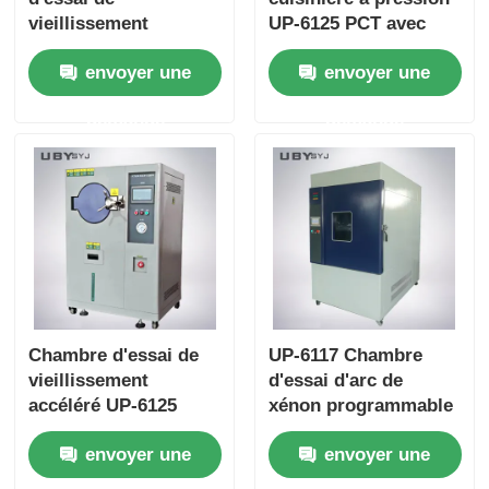
vieillissement
UP-6125 PCT avec
accéléré avec une
vapeur saturée fixe à
envoyer une
envoyer une
plage d'humidité de
100% RH pour une
100% Rh, une
plage de température
demande
demande
uniformité de
de 105 °C à 143 °C et
température de ± 0,5
une pression de
°C et une plage de
travail de 0,05 à 0,30
température de 105
MPa
°C à + 135 °C pour les
essais industriels
électroniques
Chambre d'essai de
UP-6117 Chambre
vieillissement
d'essai d'arc de
accéléré UP-6125
xénon programmable
avec humidité saturée
avec une lampe de
envoyer une
envoyer une
fixe à 100 %, plage de
xénon à arc long
température de 105
refroidie à l'air de 2,5