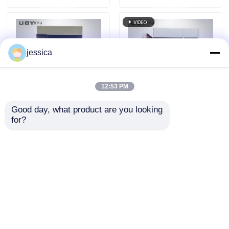
demande
demande
℃ ~ 143 ℃ et
kW pour les essais de
pression d'utilisation
vieillissement
de 0,05 à 0,30 MPa
conformes aux
normes ISO et ASTM
jessica
12:53 PM
Good day, what product are you looking 
UP-6117 Chambre
UP-6111 Chambre
for?
d'essai de
d'essai à changement
vieillissement du
de température
xénon avec une
rapide avec un taux
envoyer une
envoyer une
lampe à xénon à arc
de chauffage de 5
long refroidie à l'air
°C/min, SUS#304 en
demande
demande
de 2,5 kW pour un
acier inoxydable et
contrôle précis de
contrôle PID
Aperçu
Au sujet de nous
Contactez-nous
l'irradiation à 340 nm
programmable
Desktop Site
Conforme aux
Plan du site
Politique de confidentialité