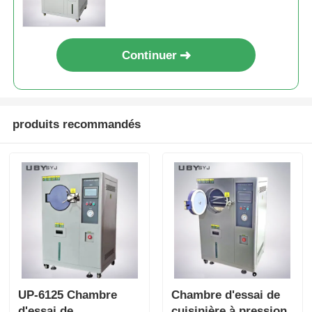
température et un taux de
chauffage de 5oC/min pour les
essais en laboratoire
Continuer
produits recommandés
UP-6125 Chambre
Chambre d'essai de
d'essai de
cuisinière à pression