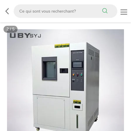
3
/
5