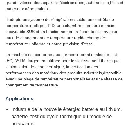
grande vitesse des appareils électroniques, automobiles,Piles et
matériaux aérospatiaux.
Visite d'usine
Il adopte un système de réfrigération stable, un contrôle de
température intelligent PID, une chambre intérieure en acier
inoxydable SUS et un fonctionnement à écran tactile, avec un
Contrôle de la qualité
taux de changement de température rapide,champ de
température uniforme et haute précision d'essai.
Contact
La machine est conforme aux normes internationales de test
IEC, ASTM, largement utilisée pour le vieillissement thermique,
la simulation de choc thermique, la vérification des
Demande de soumission
performances des matériaux des produits industriels,disponible
avec une plage de température personnalisée et une vitesse de
changement de température.
Équipement d'essai en laboratoire
Applications
Chambre d'essai environnemental
Industrie de la nouvelle énergie: batterie au lithium,
batterie, test du cycle thermique du module de
puissance
Machine de test universelle