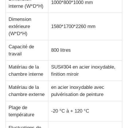
1000*800*1000 mm
interne (W*D*H)
machine d'essai de tissu
Dimension
extérieure
1580*1700*2260 mm
Contrôleur de la température et d'humidité
(W*D*H)
Capacité de
appareil de contrôle de dureté
800 litres
travail
Matériau de la
SUS#304 en acier inoxydable,
chambre interne
finition miroir
Matériau de la
en acier inoxydable avec
chambre externe
pulvérisation de peinture
Plage de
-20 °C à + 120 °C
température
Fluctuations de