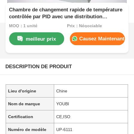
Chambre de changement rapide de température
contrôlée par PID avec une distribution
uniforme de la température et un taux de
MOQ：1 unité
Prix：Négociable
chauffage de 5oC/min pour les essais en
laboratoire
Causez Maintenant
meilleur prix
DESCRIPTION DE PRODUIT
Lieu d'origine
Chine
Nom de marque
YOUBI
Certification
CE,ISO
Numéro de modèle
UP-6111