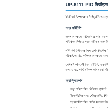
UP-6111 PID নিয়ন্ত্রিত দ
ইউনিফর্ম টেম্পারেচার ডিস্ট্রিবিউশন ল্যা
পণ্য পরিচিতি
দ্রুত তাপমাত্রা পরিবর্তন চেম্বার হল 
সাইক্লিং নির্ভরযোগ্যতা পরীক্ষার জন্য
এটি স্থিতিশীল রেফ্রিজারেশন সিস্টেম, 
পরিবর্তনের হার, অভিন্ন তাপমাত্রা ক্ষেত্
মেশিনটি আন্তর্জাতিক আইইসি, এএসটিএম প
ব্যবহৃত হয়, কাস্টমাইজড তাপমাত্রা প
অ্যাপ্লিকেশন
নতুন শক্তি শিল্প: লিথিয়াম ব্যাটার
ইলেকট্রনিক এবং সেমিকন্ডাক্টর: পিস
স্বয়ংচালিত শিল্প: অটো ইলেকট্রনিক