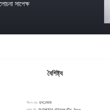
োচনা সাপেক্ষ
বৈশিষ্ট্য
শীতল হার:
5ºC/মিনিট
নমুনা ট্রে:
SUS#304 স্টেইনলেস স্টীল, 3pcs