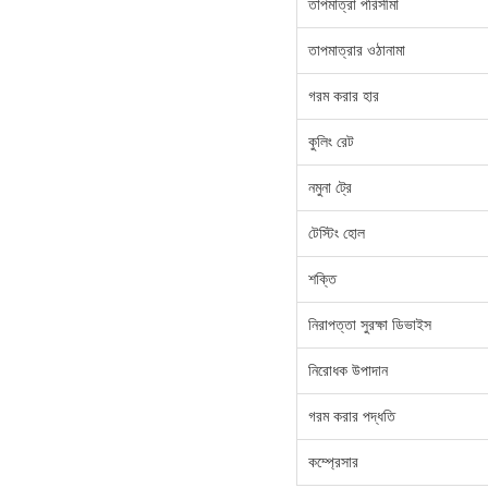
তাপমাত্রা পরিসীমা
তাপমাত্রার ওঠানামা
গরম করার হার
কুলিং রেট
নমুনা ট্রে
টেস্টিং হোল
শক্তি
নিরাপত্তা সুরক্ষা ডিভাইস
নিরোধক উপাদান
গরম করার পদ্ধতি
কম্প্রেসার