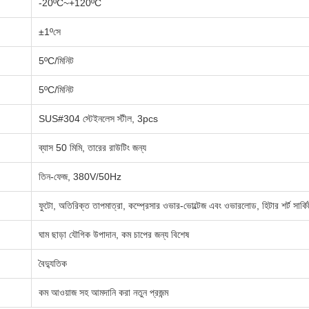
-20ºC~+120ºC
±1ºসে
5ºC/মিনিট
5ºC/মিনিট
SUS#304 স্টেইনলেস স্টীল, 3pcs
ব্যাস 50 মিমি, তারের রাউটিং জন্য
তিন-ফেজ, 380V/50Hz
ফুটো, অতিরিক্ত তাপমাত্রা, কম্প্রেসার ওভার-ভোল্টেজ এবং ওভারলোড, হিটার শর্ট সার্কি
ঘাম ছাড়া যৌগিক উপাদান, কম চাপের জন্য বিশেষ
বৈদ্যুতিক
কম আওয়াজ সহ আমদানি করা নতুন প্রজন্ম