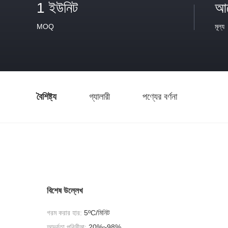
1 ইউনিট
আল
MOQ
মূল্য
বৈশিষ্ট্য
গ্যালারী
পণ্যের বর্ণনা
বিশেষ উল্লেখ
গরম করার হার:
5ºC/মিনিট
আর্দ্রতা পরিসীমা:
20%~98%