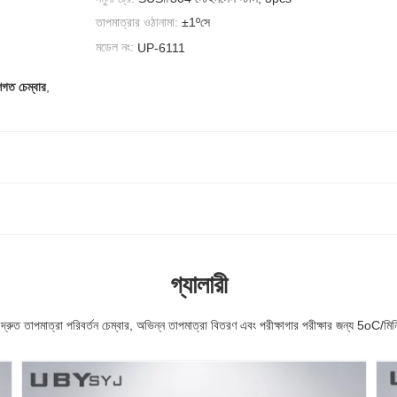
তাপমাত্রার ওঠানামা:
±1ºসে
মডেল নং:
UP-6111
শগত চেম্বার
,
গ্যালারী
ত দ্রুত তাপমাত্রা পরিবর্তন চেম্বার, অভিন্ন তাপমাত্রা বিতরণ এবং পরীক্ষাগার পরীক্ষার জন্য 5oC/মি