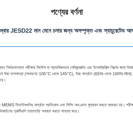
পণ্যের বর্ণনা
ম্বার JESD22 মান মেনে চলার জন্য অসম্পৃক্ত এবং স্যাচুরেটেড আর্দ্র
ত নির্ভরযোগ্যতা পরীক্ষার সিস্টেম যা প্রাথমিকভাবে সেমিকন্ডাক্টর এবং ইলেকট্রনিক্স শিল্পের জন্য ড
াথে উচ্চ তাপমাত্রা (সাধারণত 105°C থেকে 145°C), উচ্চ আর্দ্রতা (65% থেকে 100% RH) এবং পণ
করে।
MS ডিভাইসগুলির আর্দ্রতা প্রতিরোধ এবং সিলিং অখণ্ডতা মূল্যায়ন করতে ব্যবহৃত হয়। পরীক্ষা
র ডিজাইনের ত্রুটিগুলি তাড়াতাড়ি শনাক্ত করতে সাহায্য করে।