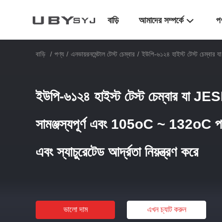
বাড়ি
আমাদের সম্পর্কে
প
বাড়ি
/
পণ্য
/
এনভায়রনমেন্টাল টেস্ট চেম্বার
/
ইউপি-৬১২৪ হাইস্ট টেস্ট চেম্বার যা
ইউপি-৬১২৪ হাইস্ট টেস্ট চেম্বার যা JESD২২
সামঞ্জস্যপূর্ণ এবং 105oC ~ 132oC পর
এবং স্যাচুরেটেড আর্দ্রতা নিয়ন্ত্রণ করে
ভালো দাম
এখন চ্যাট করুন