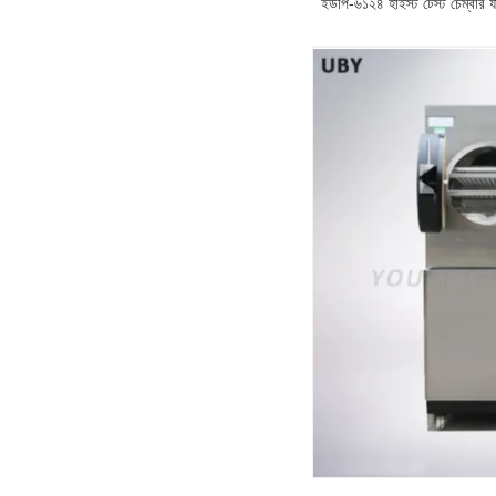
ইউপি-৬১২৪ হাইস্ট টেস্ট চেম্বার য