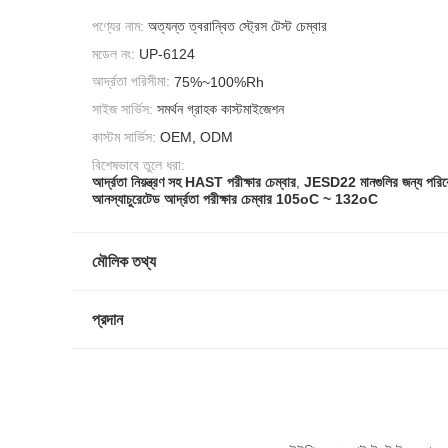
পণ্যের নাম:
অত্যন্ত ত্বরান্বিত স্ট্রেস টেস্ট চেম্বার
মডেল নং:
UP-6124
আর্দ্রতা পরিসীমা:
75%~100%Rh
সাইজ সার্ভিস:
সমর্থন গ্রাহক কাস্টমাইজেশন
কাস্টম সার্ভিস:
OEM, ODM
বিশেষভাবে তুলে ধরা:
আর্দ্রতা নিয়ন্ত্রণ সহ HAST পরীক্ষার চেম্বার
,
JESD22 মানগুলির জন্য পরিবেশ
আনস্যাচুরেটেড আর্দ্রতা পরীক্ষার চেম্বার 105oC ~ 132oC
মৌলিক তথ্য
প্রদান