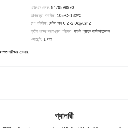
এইচএস কোড:
8479899990
তাপমাত্রা পরিসীমা:
105ºC~132ºC
চাপ পরিসীমা:
টেবিল চাপ 0.2~2.0kg/Cm2
তৃতীয় পক্ষের ক্রমাঙ্কন পরিষেবা:
সমর্থন গ্রাহক কাস্টমাইজেশন
ওয়ারেন্টি:
1 বছর
গত পরীক্ষার চেম্বার
,
গ্যালারী