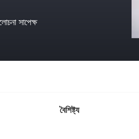
োচনা সাপেক্ষ
বৈশিষ্ট্য