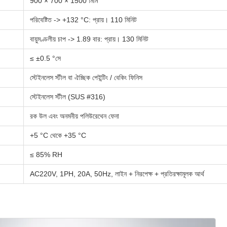
900 × 700 × 1500 মিমি
পরিবেষ্টিত -> +132 °C: প্রায়। 110 মিনিট
বায়ুমণ্ডলীয় চাপ -> 1.89 বার: প্রায়। 130 মিনিট
≤ ±0.5 °সে
স্টেইনলেস স্টীল বা ঐচ্ছিক পেইন্টিং / বেকিং ফিনিস
স্টেইনলেস স্টীল (SUS #316)
রক উল এবং অনমনীয় পলিউরেথেন ফেনা
+5 °C থেকে +35 °C
≤ 85% RH
AC220V, 1PH, 20A, 50Hz, লাইন + নিরপেক্ষ + প্রতিরক্ষামূলক আর্থ