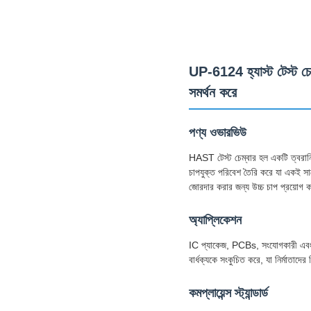
UP-6124 হ্যাস্ট টেস্ট চে
সমর্থন করে
পণ্য ওভারভিউ
HAST টেস্ট চেম্বার হল একটি ত্বরান্বি
চাপযুক্ত পরিবেশ তৈরি করে যা একই স
জোরদার করার জন্য উচ্চ চাপ প্রয়োগ 
অ্যাপ্লিকেশন
IC প্যাকেজ, PCBs, সংযোগকারী এবং ME
বার্ধক্যকে সংকুচিত করে, যা নির্মাতাদে
কমপ্লায়েন্স স্ট্যান্ডার্ড