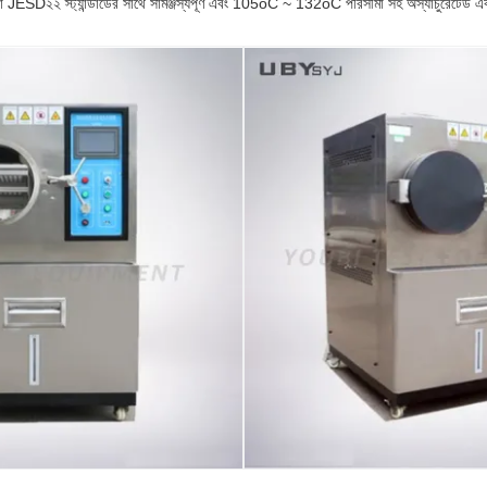
া JESD২২ স্ট্যান্ডার্ডের সাথে সামঞ্জস্যপূর্ণ এবং 105oC ~ 132oC পরিসীমা সহ অস্যাচুরেটেড এবং স্