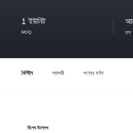
1 ইউনিট
আল
MOQ
মূল্য
বৈশিষ্ট্য
গ্যালারী
পণ্যের বর্ণনা
বিশেষ উল্লেখ