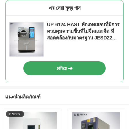
এর সেরা মূল্য পান
UP-6124 HAST ห้องทดสอบที่มีการ
ควบคุมความชื้นที่ไม่จืดและจืด ที่
สอดคล้องกับมาตรฐาน JESD22
และช่วง 105oC ~ 132oC
চালিয়ে
แนะนำผลิตภัณฑ์