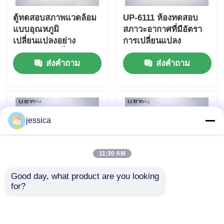
ตู้ทดสอบสภาพแวดล้อม
UP-6111 ห้องทดสอบ
แบบอุณหภูมิ
สภาวะอากาศที่มีอัตรา
เปลี่ยนแปลงอย่าง
การเปลี่ยนแปลง
รวดเร็วความชื้นสูงพร้อม
ความเร็วเร็ว
ส่งคำถาม
ส่งคำถาม
เครื่องกำเนิดไอน้ำ รุ่น
UP-6111
jessica
11:30 AM
Good day, what product are you looking 
for?
UP-6195 ตู้ควบคุมสภาพ
ห้องทดสอบกันฝุ่นที่ปิด
อากาศขนาดเล็ก ช่วง
เต็มที่พร้อมระบบเป่า
อุณหภูมิ -40°C~150°C
หลายทิศทางสําหรับการ