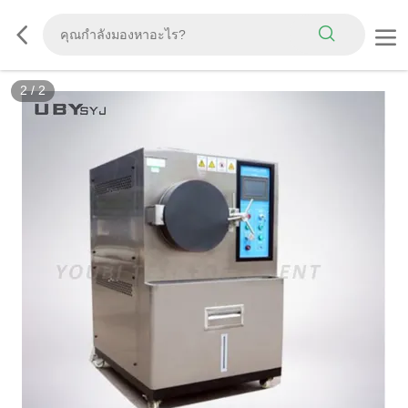
2
/
2