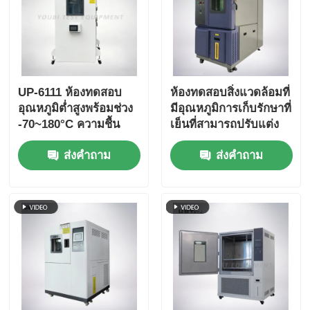
UP-6111 ห้องทดสอบ
ห้องทดสอบสิ่งแวดล้อมที่
อุณหภูมิต่ำสูงพร้อมช่วง
มีอุณหภูมิการเก็บรักษาที่
-70~180°C ความชื้น
เย็นที่สามารถปรับแต่ง
20%~98% และระบบ
ได้ ประตูแก้วหมักสอง
ส่งคำถาม
ส่งคำถาม
ควบคุมหน้าจอสัมผัส
ชั้นและภายในสแตนเลส
อัจฉริยะ
SUS # 304