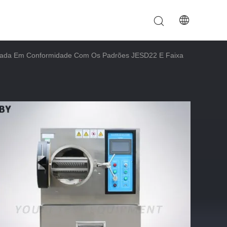
.
rada Em Conformidade Com Os Padrões JESD22 E Faixa