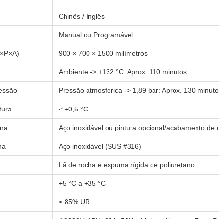
Chinês / Inglês
Manual ou Programável
L×P×A)
900 × 700 × 1500 milímetros
Ambiente -> +132 °C: Aprox. 110 minutos
essão
Pressão atmosférica -> 1,89 bar: Aprox. 130 minuto
tura
≤ ±0,5 °C
rna
Aço inoxidável ou pintura opcional/acabamento de 
na
Aço inoxidável (SUS #316)
Lã de rocha e espuma rígida de poliuretano
+5 °C a +35 °C
≤ 85% UR