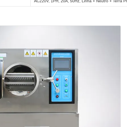
AC220V, 1PH, 20A, 50Hz, Linha + Neutro + Terra Pr