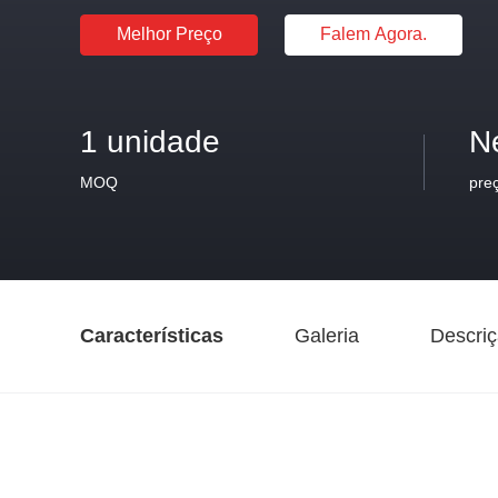
Melhor Preço
Falem Agora.
1 unidade
N
MOQ
pre
Características
Galeria
Descriç