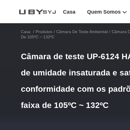
Casa
Quem Somos
Casa
/
Produtos
/
Câmara De Teste Ambiental
/
Câmara D
De 105ºC ~ 132ºC
Câmara de teste UP-6124 H
de umidade insaturada e s
conformidade com os padr
faixa de 105ºC ~ 132ºC