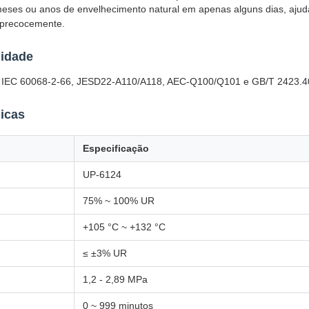
ses ou anos de envelhecimento natural em apenas alguns dias, ajuda
o precocemente.
idade
 IEC 60068-2-66, JESD22-A110/A118, AEC-Q100/Q101 e GB/T 2423.4
icas
Especificação
UP-6124
75% ~ 100% UR
+105 °C ~ +132 °C
≤ ±3% UR
1,2 - 2,89 MPa
0 ~ 999 minutos