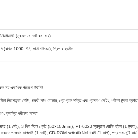
মি/মিনিট (মুক্তভাবে সেট করা যায়)
িমি (বর্ধিত 1000 মিমি, কাস্টমাইজড), গ্রিপার ব্যতীত
একক সহ একাধিক পরিমাপ ইউনিট
ন সীমা নিরাপত্তা সেটিং, জরুরী স্টপ বোতাম, প্রোগ্রাম শক্তি এবং প্রসারণ সেটিং, পরীক্ষা টুকরা ব্যর্
 এবং ক্লান্তি পরীক্ষার ক্ষমতা
সচার (1 সেট), 3 পিল স্টিল প্লেট (50×150mm), PT-6020 ম্যানুয়াল রোলিং হুইল (1 টুকরা),
সরঞ্জাম পাওয়ার সাপ্লাই (1 সেট), CD-ROM অপারেটিং নির্দেশাবলী (1 কপি), পণ্য ওয়ারেন্টি কার্