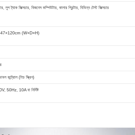
র, লুপ ট্যাক ফিক্সচার, বিজনেস কম্পিউটার, কালার প্রিন্টার, বিভিন্ন টেস্ট ফিক্সচার
57×47×120cm (W×D×H)
র
বল কন্ট্রোল (টাচ স্ক্রিন)
 50Hz, 10A বা নির্দিষ্ট