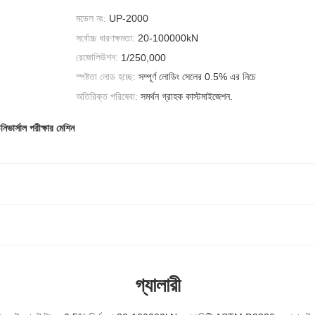
মডেল নং:
UP-2000
সর্বোচ্চ ধারণক্ষমতা:
20-100000kN
রেজোলিউশন:
1/250,000
স্পষ্টতা লোড হচ্ছে:
সম্পূর্ণ লোডিং সেলের 0.5% এর নিচে
অতিরিক্ত পরিষেবা:
সমর্থন গ্রাহক কাস্টমাইজেশন.
নিভার্সাল পরীক্ষার মেশিন
গ্যালারী