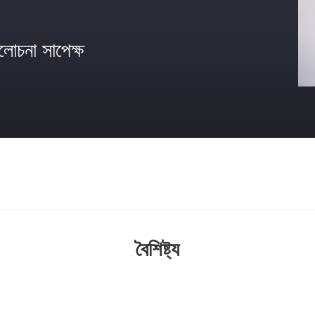
োচনা সাপেক্ষ
বৈশিষ্ট্য