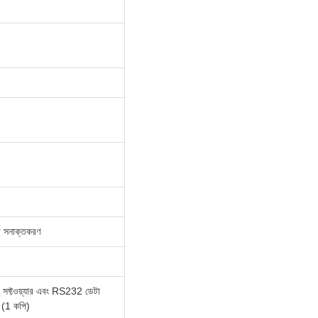
থতা সনাক্তকরণ
 সফ্টওয়্যার এবং RS232 ডেটা
ড (1 কপি)