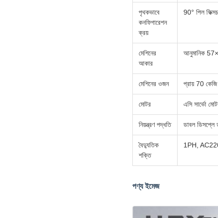
পৃথকভাবে
90° পিল ফিক্সচা
কনফিগারেশন
ক্রয়
মেশিনের
আনুমানিক 
আকার
মেশিনের ওজন
প্রায় 70 কেজি
মোটর
এসি সার্ভো মোট
নিয়ন্ত্রণ পদ্ধতি
ডাবল ডিসপ্লে ডা
বৈদ্যুতিক
1PH, AC220V,
শক্তি
পণ্য ইমেজ