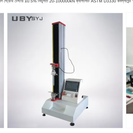
্ট্রেংথ টেস্টার ±0.5% নির্ভুলতা 20-100000kN ক্যাপাসিটি ASTM D3330 কমপ্লায়েন্ট আ