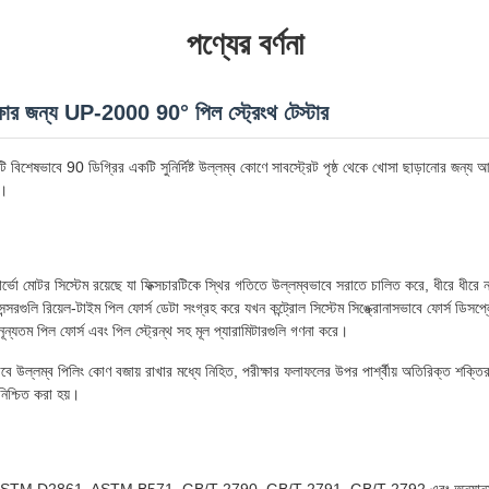
পণ্যের বর্ণনা
রীক্ষার জন্য UP-2000 90° পিল স্ট্রেংথ টেস্টার
িশেষভাবে 90 ডিগ্রির একটি সুনির্দিষ্ট উল্লম্ব কোণে সাবস্ট্রেট পৃষ্ঠ থেকে খোসা ছাড়ানোর জন্য আ
ে।
ি সার্ভো মোটর সিস্টেম রয়েছে যা ফিক্সচারটিকে স্থির গতিতে উল্লম্বভাবে সরাতে চালিত করে, ধীরে ধী
্সরগুলি রিয়েল-টাইম পিল ফোর্স ডেটা সংগ্রহ করে যখন কন্ট্রোল সিস্টেম সিঙ্ক্রোনাসভাবে ফোর্স ডিসপ্লে
্চ/নূন্যতম পিল ফোর্স এবং পিল স্ট্রেন্থ সহ মূল প্যারামিটারগুলি গণনা করে।
ে উল্লম্ব পিলিং কোণ বজায় রাখার মধ্যে নিহিত, পরীক্ষার ফলাফলের উপর পার্শ্বীয় অতিরিক্ত শক্তির
নিশ্চিত করা হয়।
 D2861, ASTM B571, GB/T 2790, GB/T 2791, GB/T 2792 এবং অন্যান্য প্র