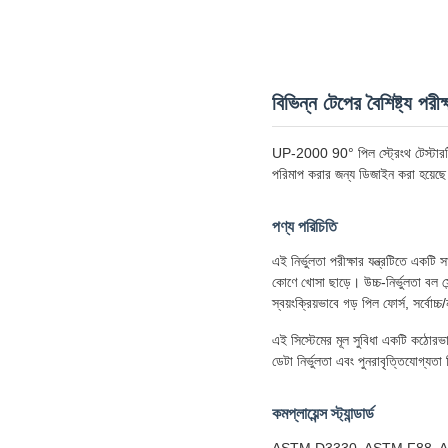
বিভিন্ন টেপের বৈশিষ্ট্য প
UP-2000 90° পিল স্ট্রেংথ টেস্টারটি ব
পরিমাপ করার জন্য ডিজাইন করা হয়েছ
পণ্য পরিচিতি
এই নির্ভুলতা পরীক্ষার যন্ত্রটিতে একট
কোণে খোসা ছাড়ে। উচ্চ-নির্ভুলতা বল সেন
স্বয়ংক্রিয়ভাবে গড় পিল ফোর্স, সর্বোচ
এই সিস্টেমের মূল সুবিধা একটি কঠোরভাব
ডেটা নির্ভুলতা এবং পুনরাবৃত্তিযোগ্যতা 
কমপ্লায়েন্স স্ট্যান্ডার্ড
ASTM D3330, ASTM F88, ASTM