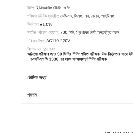
টাইপ:
ইউনিভার্সাল টেস্টিং মেশিন
পরিমাপ ইউনিট স্যুইচিং:
কেজিএফ, জিএফ, এন, কেএন, আইবিএফ
নির্ভুলতা:
±1.0%
সর্বোচ্চ পরীক্ষার স্ট্রোক:
700 মিমি, গ্রিপারের দৈর্ঘ্য অন্তর্ভুক্ত করুন
শক্তির উৎস:
AC110-220V
বিশেষভাবে তুলে ধরা:
আঠালো পরীক্ষার জন্য 90 ডিগ্রি পিলিং শক্তি পরীক্ষক
,
উচ্চ নির্ভুলতার সাথে ইউ
,
এএসটিএম ডি 3330 এর সাথে সামঞ্জস্যপূর্ণ পিলিং পরীক্ষক
মৌলিক তথ্য
প্রদান