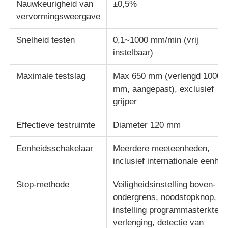
Nauwkeurigheid van
±0,5%
vervormingsweergave
stof testmachine
Snelheid testen
0,1~1000 mm/min (vrij
instelbaar)
Temperatuur en Vochtigheidscontrolemechanisme
Maximale testslag
Max 650 mm (verlengd 1000
mm, aangepast), exclusief
hardheidsmeetapparaat
grijper
Effectieve testruimte
Diameter 120 mm
Eenheidsschakelaar
Meerdere meeteenheden,
inclusief internationale eenhe
Stop-methode
Veiligheidsinstelling boven- en
ondergrens, noodstopknop,
instelling programmasterkte e
verlenging, detectie van