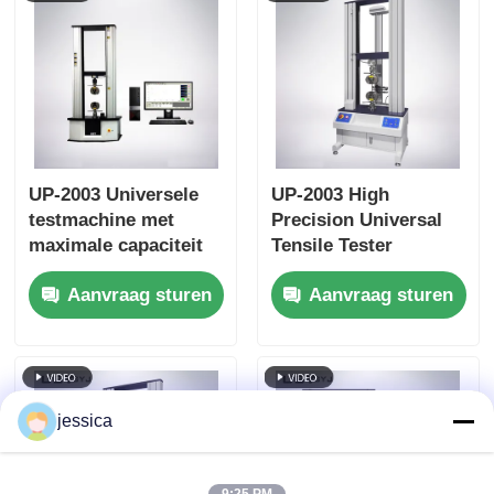
UP-2003 Universele
UP-2003 High
testmachine met
Precision Universal
maximale capaciteit
Tensile Tester
van 20-100000kN,
Machine Duurzame
Aanvraag sturen
Aanvraag sturen
±0,5%
treksterkte
nauwkeurigheid en
testmachine
wisselstroomservomotor
voor
trekcompressiebuigproeven
jessica