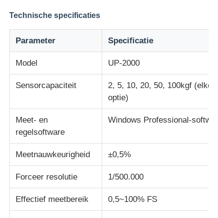
Technische specificaties
Impact testmachine
Parameter
Specificatie
Schuring het testen Machine
Model
UP-2000
Sensorcapaciteit
2, 5, 10, 20, 50, 100kgf (elke
rubber het testen materiaal
optie)
Apparatuur voor het testen van schoenen
Meet- en
Windows Professional-softwa
regelsoftware
Gebouwmaterialen-testapparatuur
Meetnauwkeurigheid
±0,5%
Forceer resolutie
1/500.000
Verpakkingstestapparatuur
Effectief meetbereik
0,5~100% FS
Testapparatuur voor kleefstoffen