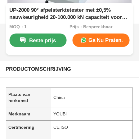
UP-2000 90° afpelsterktetester met ±0,5%
nauwkeurigheid 20-100.000 kN capaciteit voor
ASTM D3330-conforme lijmtesten
MOQ：1
Prijs：Bespreekbaar
Ga Nu Praten.
Beste prijs
PRODUCTOMSCHRIJVING
Plaats van
China
herkomst
Merknaam
YOUBI
Certificering
CE,ISO