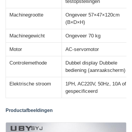
testopstellingen
Machinegrootte
Ongeveer 57×47×120cm
(B×D×H)
Machinegewicht
Ongeveer 70 kg
Motor
AC-servomotor
Controlemethode
Dubbel display Dubbele
bediening (aanraakscherm)
Elektrische stroom
1PH, AC220V, 50Hz, 10A of
gespecificeerd
Productafbeeldingen