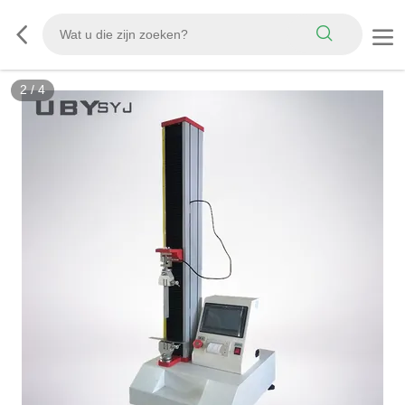
3
/
4