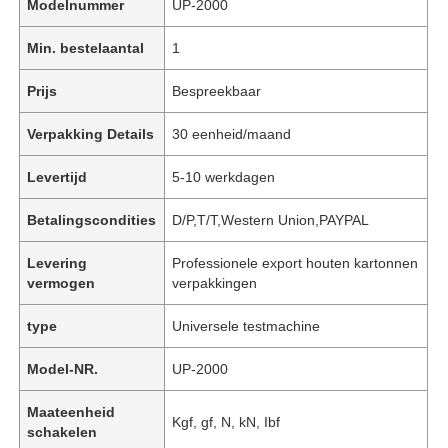
Modelnummer
UP-2000
Min. bestelaantal
1
Prijs
Bespreekbaar
Verpakking Details
30 eenheid/maand
Levertijd
5-10 werkdagen
Betalingscondities
D/P,T/T,Western Union,PAYPAL
Levering
Professionele export houten kartonnen
vermogen
verpakkingen
type
Universele testmachine
Model-NR.
UP-2000
Maateenheid
Kgf, gf, N, kN, Ibf
schakelen