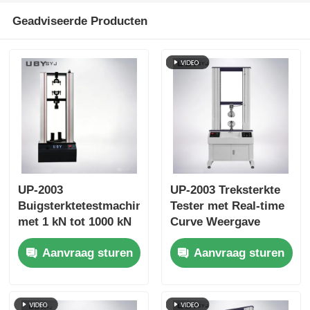
Geadviseerde Producten
UP-2003
UP-2003 Treksterkte
Buigsterktetestmachine
Tester met Real-time
met 1 kN tot 1000 kN
Curve Weergave
maximale testkracht,
Gegevensopslagfunctie
Aanvraag sturen
Aanvraag sturen
± 1,0%
en ±0,5%
nauwkeurigheid en
Nauwkeurigheid
800 mm effectieve
trekslag