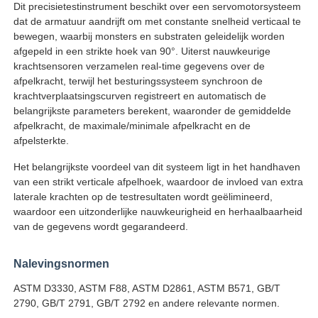
Dit precisietestinstrument beschikt over een servomotorsysteem
dat de armatuur aandrijft om met constante snelheid verticaal te
bewegen, waarbij monsters en substraten geleidelijk worden
Fabrieksreis
afgepeld in een strikte hoek van 90°. Uiterst nauwkeurige
krachtsensoren verzamelen real-time gegevens over de
afpelkracht, terwijl het besturingssysteem synchroon de
Kwaliteitscontrole
krachtverplaatsingscurven registreert en automatisch de
belangrijkste parameters berekent, waaronder de gemiddelde
afpelkracht, de maximale/minimale afpelkracht en de
Contacteer ons
afpelsterkte.
Het belangrijkste voordeel van dit systeem ligt in het handhaven
Vraag een offerte aan
van een strikt verticale afpelhoek, waardoor de invloed van extra
laterale krachten op de testresultaten wordt geëlimineerd,
waardoor een uitzonderlijke nauwkeurigheid en herhaalbaarheid
Laboratorium het Testen Materiaal
van de gegevens wordt gegarandeerd.
Nalevingsnormen
Milieutestkamer
ASTM D3330, ASTM F88, ASTM D2861, ASTM B571, GB/T
2790, GB/T 2791, GB/T 2792 en andere relevante normen.
Universele testmachine