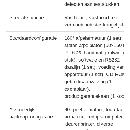
defecten aan teststukken
Speciale functie
Vasthoud-, vasthoud- en
vermoeidheidstestmogelijkhe
Standaardconfiguratie
180° afpelarmatuur (1 set), 3
stalen afpelplaten (50×150 mm
PT-6020 handmatig rolwiel (1
stuk), software en RS232
datalijn (1 set), voeding van d
apparatuur (1 set), CD-ROM
gebruiksaanwijzing (1
exemplaar),
productgarantiekaart (1 kopie)
Afzonderlijk
90° peel-armatuur, loop-tack-
aankoopconfiguratie
armatuur, bedrijfscomputer,
kleurenprinter, diverse