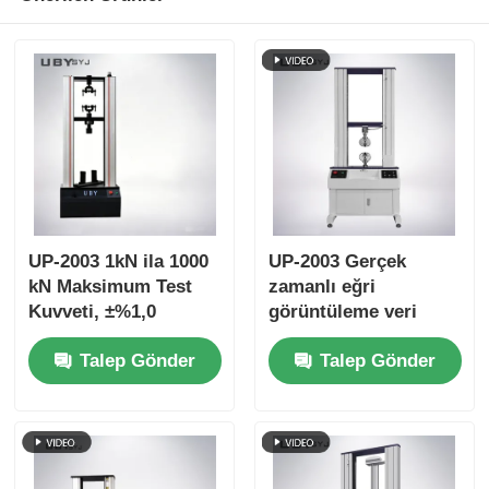
UP-2003 1kN ila 1000
UP-2003 Gerçek
kN Maksimum Test
zamanlı eğri
Kuvveti, ±%1,0
görüntüleme veri
Doğruluk ve 800mm
depolama fonksiyonu
Talep Gönder
Talep Gönder
Etkin Çekme Stroku
ve ± 0,5% doğruluk ile
ile Bükülme Dayanımı
germe dayanıklılığı
Test Cihazı
test cihazı