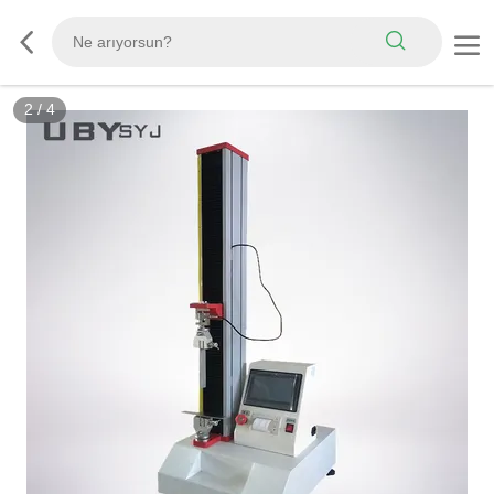
3
/
4