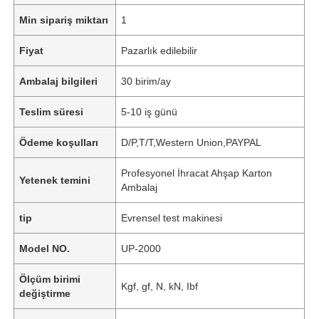
Min sipariş miktarı
1
Fiyat
Pazarlık edilebilir
Ambalaj bilgileri
30 birim/ay
Teslim süresi
5-10 iş günü
Ödeme koşulları
D/P,T/T,Western Union,PAYPAL
Profesyonel İhracat Ahşap Karton
Yetenek temini
Ambalaj
tip
Evrensel test makinesi
Model NO.
UP-2000
Ölçüm birimi
Kgf, gf, N, kN, Ibf
değiştirme