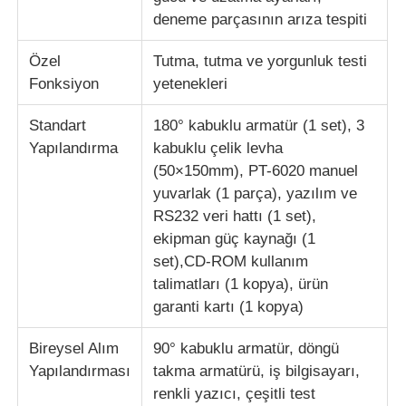
deneme parçasının arıza tespiti
Özel
Tutma, tutma ve yorgunluk testi
Fonksiyon
yetenekleri
Standart
180° kabuklu armatür (1 set), 3
Yapılandırma
kabuklu çelik levha
(50×150mm), PT-6020 manuel
yuvarlak (1 parça), yazılım ve
RS232 veri hattı (1 set),
ekipman güç kaynağı (1
set),CD-ROM kullanım
talimatları (1 kopya), ürün
garanti kartı (1 kopya)
Bireysel Alım
90° kabuklu armatür, döngü
Yapılandırması
takma armatürü, iş bilgisayarı,
renkli yazıcı, çeşitli test