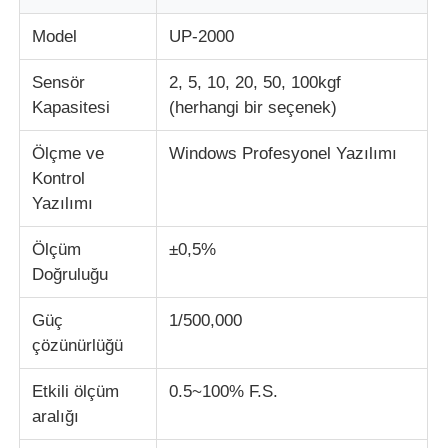
Model
UP-2000
Darbe Test Cihazı
Sensör
2, 5, 10, 20, 50, 100kgf
Kapasitesi
(herhangi bir seçenek)
aşınma test makinesi
Ölçme ve
Windows Profesyonel Yazılımı
Kontrol
kauçuk test cihazları
Yazılımı
Ayakkabı Test Cihazları
Ölçüm
±0,5%
Doğruluğu
İnşaat malzemeleri test ekipmanları
Güç
1/500,000
çözünürlüğü
Ambalaj testi ekipmanları
Etkili ölçüm
0.5~100% F.S.
aralığı
Yapıştırıcı deneme ekipmanları