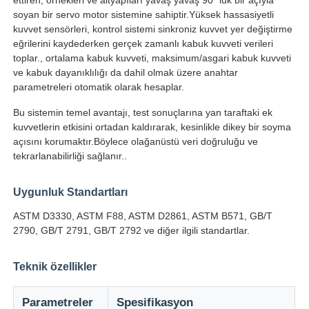
soyan bir servo motor sistemine sahiptir.Yüksek hassasiyetli
kuvvet sensörleri, kontrol sistemi sinkroniz kuvvet yer değiştirme
Fabrika turu
eğrilerini kaydederken gerçek zamanlı kabuk kuvveti verileri
toplar., ortalama kabuk kuvveti, maksimum/asgari kabuk kuvveti
ve kabuk dayanıklılığı da dahil olmak üzere anahtar
Kalite kontrol
parametreleri otomatik olarak hesaplar.
Bu sistemin temel avantajı, test sonuçlarına yan taraftaki ek
Bize ulaşın
kuvvetlerin etkisini ortadan kaldırarak, kesinlikle dikey bir soyma
açısını korumaktır.Böylece olağanüstü veri doğruluğu ve
tekrarlanabilirliği sağlanır..
Teklif isteği
Uygunluk Standartları
Laboratuvar Test Cihazları
ASTM D3330, ASTM F88, ASTM D2861, ASTM B571, GB/T
2790, GB/T 2791, GB/T 2792 ve diğer ilgili standartlar.
Çevresel Test Odası
Teknik özellikler
Evrensel test makinesi
Parametreler
Spesifikasyon