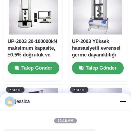
UP-2003 20-100000kN
UP-2003 Yüksek
maksimum kapasite,
hassasiyetli evrensel
±0.5% doğruluk ve
germe dayanıklılığı
germe sıkıştırma
test makinesi
Talep Gönder
Talep Gönder
bükme testleri için
AC servo motoru ile
evrensel test
makinesi
jessica
10:16 AM