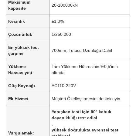
Maksimum
20-100000kN
kapasite
Kesinlik
±1.0%
Çözünürlük
1/250.000
En yüksek test
700mm, Tutucu Uzunluğu Dahil
çarpımı
Yükleme
Tam Yükleme Hücresinin %0,5'inin
Hassasiyeti
altında
Güç Kaynağı
AC110-220V
Ek Hizmet
Müşteri Özelleştirmesini destekleyin.
Yapışkan testi için 90° kabuk
dayanıklılığı test edici
,
yüksek doğrulukta evrensel test
Vurgulamak:
makinesi