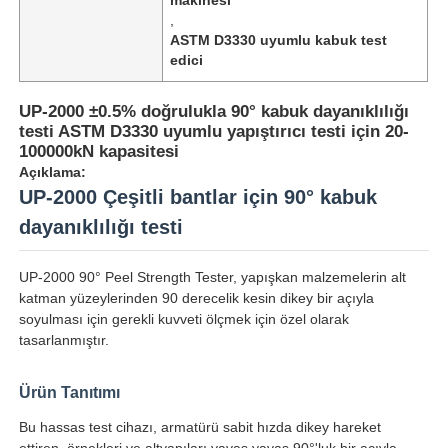
,
ASTM D3330 uyumlu kabuk test
edici
UP-2000 ±0.5% doğrulukla 90° kabuk dayanıklılığı
testi ASTM D3330 uyumlu yapıştırıcı testi için 20-
100000kN kapasitesi
Açıklama:
UP-2000 Çeşitli bantlar için 90° kabuk
dayanıklılığı testi
UP-2000 90° Peel Strength Tester, yapışkan malzemelerin alt
katman yüzeylerinden 90 derecelik kesin dikey bir açıyla
Ana sayfa
soyulması için gerekli kuvveti ölçmek için özel olarak
tasarlanmıştır.
Ürünler
Ürün Tanıtımı
Bu hassas test cihazı, armatürü sabit hızda dikey hareket
Hakkımızda
ettiren, örnekleri ve altyapıları yavaş yavaş 90°'luk bir açıyla