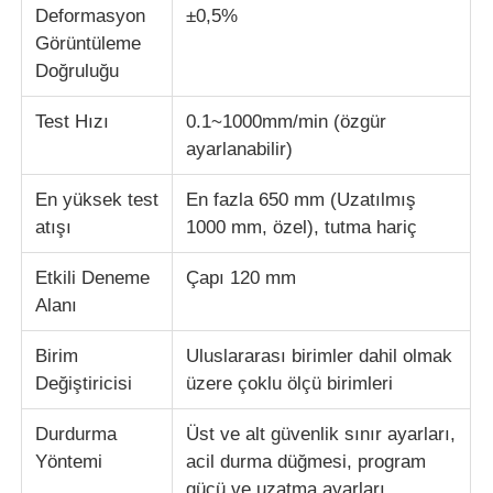
Deformasyon
±0,5%
Görüntüleme
kumaş test makinesi
Doğruluğu
Test Hızı
0.1~1000mm/min (özgür
Sıcaklık ve Nem Kontrol Cihazı
ayarlanabilir)
Sertlik denetleyicisi
En yüksek test
En fazla 650 mm (Uzatılmış
atışı
1000 mm, özel), tutma hariç
Etkili Deneme
Çapı 120 mm
Alanı
Birim
Uluslararası birimler dahil olmak
Değiştiricisi
üzere çoklu ölçü birimleri
Durdurma
Üst ve alt güvenlik sınır ayarları,
Yöntemi
acil durma düğmesi, program
gücü ve uzatma ayarları,