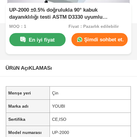
UP-2000 ±0.5% doğrulukla 90° kabuk
dayanıklılığı testi ASTM D3330 uyumlu
yapıştırıcı testi için 20-100000kN kapasitesi
MOQ：1
Fiyat：Pazarlık edilebilir
Şimdi sohbet et.
En iyi fiyat
ÜRüN AçıKLAMASı
Menşe yeri
Çin
Marka adı
YOUBI
Sertifika
CE,ISO
Model numarası
UP-2000