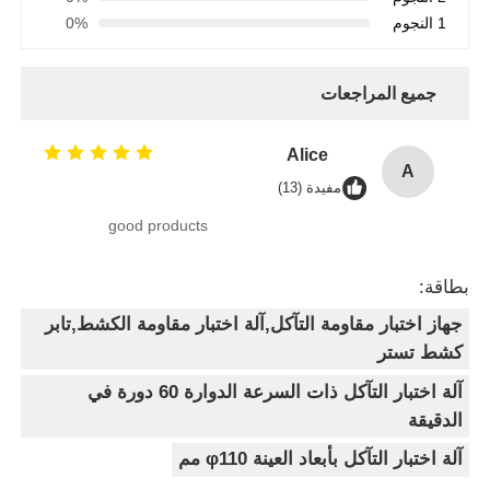
1 النجوم
0%
جميع المراجعات
Alice
A
مفيدة (13)
good products
بطاقة:
جهاز اختبار مقاومة التآكل,آلة اختبار مقاومة الكشط,تابر
كشط تستر
آلة اختبار التآكل ذات السرعة الدوارة 60 دورة في
الدقيقة
آلة اختبار التآكل بأبعاد العينة φ110 مم