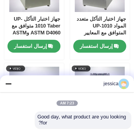
جهاز اختبار التآكل متعدد
جهاز اختبار التآكل UP-
المواد UP-1010
1010 Taber متوافق مع
المتوافق مع المعايير
ASTM D4060 وASTM
الدولية المتعددة
D1044 وISO 5470 وJIS
إرسال استفسار
إرسال استفسار
K7204 ويتميز بحمل قابل
للتعديل 250 جم، و500
جم، و1000 جم، و60
دورة/دقيقة.
jessica
7:23 AM
Good day, what product are you looking 
for?
جهاز اختبار التآكل القابل
اختبار الكشط متعدد
للتخصيص UP-1010 مع
المواد DIN مع قطر لفة