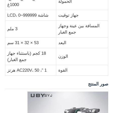
الحمولة
1000غ
آلة اختبار التأثير
جهاز توقيت
شاشة LCD، 0~999999
المسافة بين عينة وجهاز
3 ملم
آلة اختبار الكشط
جمع الغبار
البعد
53 × 32 × 31 سم
معدات اختبار المطاط
18 كجم (باستثناء جهاز
الوزن
جمع الغبار)
معدات اختبار الأحذية
القوة
1 ′′، AC220V، 50 هرتز
معدات اختبار مواد البناء
صور المنتج
معدات اختبار التعبئة
معدات اختبار اللاصق