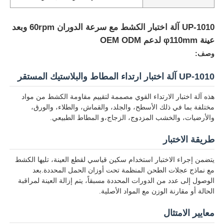
UP-1010 آلة اختبار الكشط مع سرعة الدوران 60rpm وبعد
عينة φ110mm لدعم OEM ODM
وصف:
UP-1010 آلة اختبار ارتداء المطاط والبلاستيك المستقر
هذه آلة اختبار الارتداء القوي مصممة لتقييم مقاومة الكشط من مواد
مختلفة بما في ذلك الأسطح، والجلد، والقماش، والطلاء، والورق،
والأرضيات، والخشب المزدوج، الزجاج،و المطاط الطبيعي.
طريقة الاختبار
منزل
يتضمن إجراء الاختبار استخدام سكين قياسي لقطع العينة، تليها الكشط
مع نماذج عجلات الطحن المنظمة تحت أوزان الحمل المحددة.بعد
الوصول إلى عدد من الدورات المحددة مسبقاً، يتم إزالة العينة لمراقبة
المنتجات
الحالة أو مقارنة الوزن مع المواد الأصلية.
معايير الامتثال
حول بنا