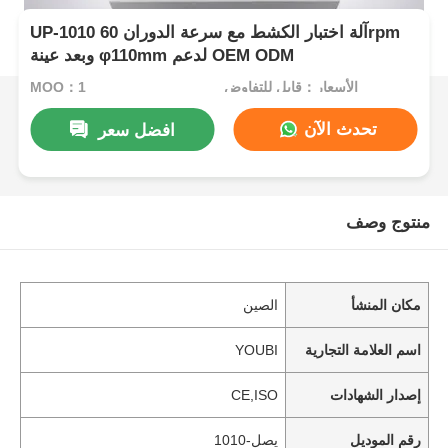
UP-1010 آلة اختبار الكشط مع سرعة الدوران 60rpm
وبعد عينة φ110mm لدعم OEM ODM
الأسعار：قابل للتفاوض
MOQ：1
تحدث الآن
افضل سعر
منتوج وصف
مكان المنشأ
الصين
اسم العلامة التجارية
YOUBI
إصدار الشهادات
CE,ISO
رقم الموديل
يصل-1010