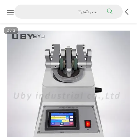
2
/
3