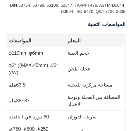
DIN-53754, 53799, 53109, 52347, TAPPI-T476, ASTM-D1044,
D3884, ISO-5470, QB/T2726-2005
جولة في المعمل
المواصفات التقنية
ضبط الجودة
المعلم
المواصفات
حجم العينة
φ110mm φ6mm
اتصل بنا
φ2′′ ((MAX.45mm) 1/2′′
عجلة طحن
طلب اقتباس
((W)
مساحة مركزية للعجلة
63.5ملم
معدات اختبار المعمل
المسافة بين العجلة ولوحة
37~38ملم
الاختبار
غرفة الاختبار البيئي
سرعة الدوران
60 دورة في الدقيقة
آلة الاختبار العالمية
250غ، 500غ، 750غ،