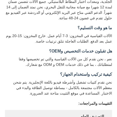
الجلدية، ومعدات اختبار المطاط البلاستيكي. جميع الآلات تتضمن ضمان
لمدة 12 شهرا مع صيانة مجانية.للنقل البحري، نحن نمتد الضمان إلى 14
شهراً. الدعم الفني متاح عبر البريد الإلكتروني أو الدردشة عبر الفيديو مع
حلول تقدم في غضون 24-48 ساعة.
ما هو وقت التسليم؟
الآلات القياسية في المخزون: 3-7 أيام عمل. خارج المخزون: 15-20 يوم
عمل بعد الدفع. الطلبات العاجلة تتلق ترتيبات خاصة.
هل تقبلون خدمات التخصيص وOEM؟
نعم ، نحن نقدم كل من الآلات القياسية والتي تم تخصيصها وفقا
لمتطلباتك ، بما في ذلك خدمات OEM و ODM مع شعارك.
كيفية تركيب واستخدام الجهاز؟
نحن نقدم كتيبات تشغيل وأشرطة فيديو باللغة الإنجليزية. يتم شحن
معظم الآلات مجتمعة بالكامل - ببساطة توصيل الطاقة والبدء في
الاختبار. المساعدة في موقع التثبيت متاحة عند الضرورة.
التقييمات والمراجعات:
التصنيف العام