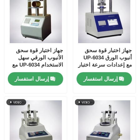
جهاز اختبار قوة سحق
جهاز اختبار قوة سحق
أنبوب الورق UP-6034
الأنبوب الورقي سهل
مع إعدادات سرعة اختبار
الاستخدام UP-6034 مع
متعددة وحماية من
واجهة شاشة تعمل
إرسال استفسار
إرسال استفسار
الحمل الزائد والتوافق مع
باللمس ووظيفة الإرجاع
ISO11093-9
التلقائي