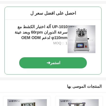
احصل على افضل سعر ل
UP-1010 آلة اختبار الكشط مع
سرعة الدوران 60rpm وبعد عينة
φ110mm لدعم OEM ODM
MOQ： 1
استمر
المنتجات الموصى بها