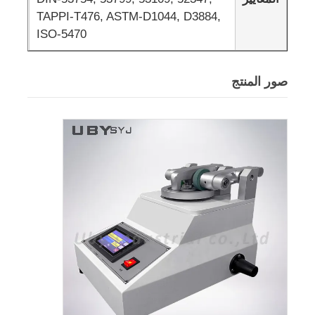
TAPPI-T476, ASTM-D1044, D3884,
ISO-5470
آلة اختبار النسيج
جهاز التحكم بدرجة الحرارة والرطوبة
صور المنتج
اختبار القسوة