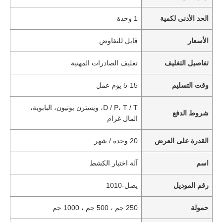
الحد الأدنى لكمية
1 وحدة
الأسعار
قابل للتفاوض
تفاصيل التغليف
تغليف الصادرات المهنية
وقت التسليم
5-15 يوم عمل
D / P، T / T، ويسترن يونيون، البابوية،
شروط الدفع
المال غرام
القدرة على العرض
20 وحدة / شهر
اسم
آلة اختبار الكشط
رقم الموديل
يصل-1010
حمولة
250 جم ، 500 جم ، 1000 جم