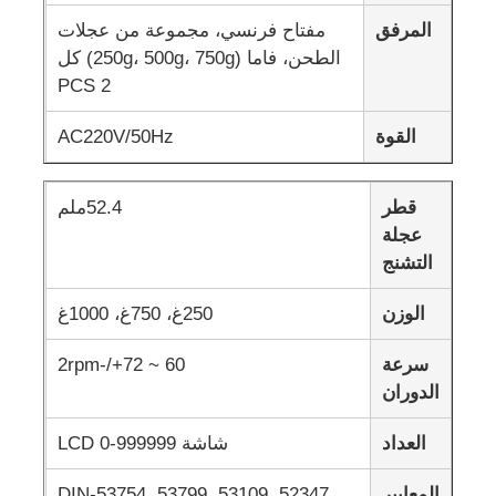
المرفق
مفتاح فرنسي، مجموعة من عجلات
الطحن، فاما (250g، 500g، 750g) كل
آلة اختبار التأثير
2 PCS
آلة اختبار الكشط
القوة
AC220V/50Hz
معدات اختبار المطاط
قطر
52.4ملم
عجلة
التشنج
معدات اختبار الأحذية
الوزن
250غ، 750غ، 1000غ
معدات اختبار مواد البناء
سرعة
60 ~ 72+/-2rpm
الدوران
معدات اختبار التعبئة
العداد
شاشة LCD 0-999999
معدات اختبار اللاصق
المعايير
DIN-53754, 53799, 53109, 52347,