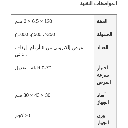
المواصفات التقنية
جولة في المعمل
العينة
120 × 6.5 × 3 ملم
الحمولة
250غ، 500غ، 1000غ
ضبط الجودة
العداد
عرض إلكتروني من 6 أرقام، إيقاف
اتصل بنا
تلقائي
اختبار
0-70 قابلة للتعديل
طلب اقتباس
سرعة
القرص
معدات اختبار المعمل
أبعاد
30 × 43 × 30 سم
الجهاز
غرفة الاختبار البيئي
وزن
30 كجم
الجهاز
آلة الاختبار العالمية