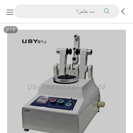
3
/
3