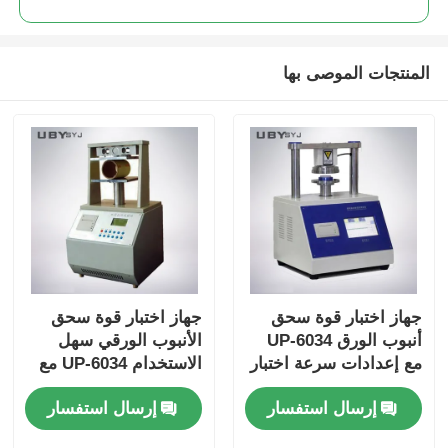
المنتجات الموصى بها
جهاز اختبار قوة سحق
جهاز اختبار قوة سحق
أنبوب الورق UP-6034
الأنبوب الورقي سهل
مع إعدادات سرعة اختبار
الاستخدام UP-6034 مع
متعددة وحماية من
واجهة شاشة تعمل
إرسال استفسار
إرسال استفسار
الحمل الزائد والتوافق مع
باللمس ووظيفة الإرجاع
ISO11093-9
التلقائي