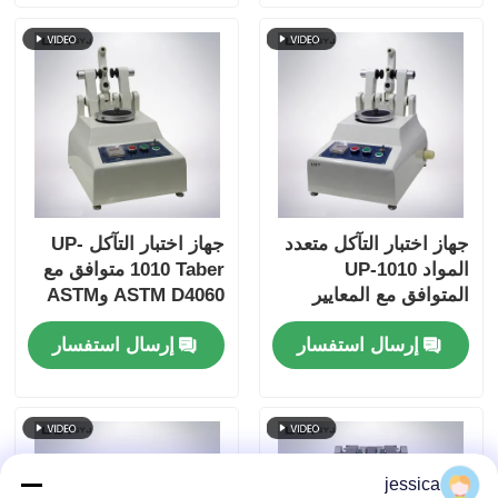
جهاز اختبار التآكل متعدد
جهاز اختبار التآكل UP-
المواد UP-1010
1010 Taber متوافق مع
المتوافق مع المعايير
ASTM D4060 وASTM
الدولية المتعددة
D1044 وISO 5470 وJIS
إرسال استفسار
إرسال استفسار
K7204 ويتميز بحمل قابل
للتعديل 250 جم، و500
جم، و1000 جم، و60
دورة/دقيقة.
jessica