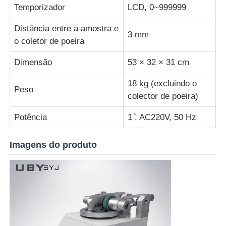
Temporizador
LCD, 0~999999
máquina de teste de tecido
Distância entre a amostra e
3 mm
o coletor de poeira
Controlador da temperatura e da umidade
Dimensão
53 × 32 × 31 cm
18 kg (excluindo o
verificador da dureza
Peso
colector de poeira)
Potência
1 ̊, AC220V, 50 Hz
Imagens do produto