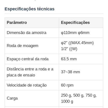
Especificações técnicas
Máquina de teste de impacto
Parâmetro
Especificações
Máquina de testes da abrasão
Dimensão da amostra
φ110mm φ6mm
φ2′′ ((MAX.45mm)
equipamento de teste de borracha
Roda de moagem
1/2′′ ((W)
Equipamento de teste de calçados
Espaço central da roda
63.5 mm
Distância entre a roda e a
37~38 mm
Equipamento de ensaio de materiais de construção
placa de ensaio
Velocidade de rotação
60 rpm
Equipamento de ensaio de embalagens
250 g, 500 g, 750 g,
Carga
1000 g
Equipamento de ensaio de adesivos