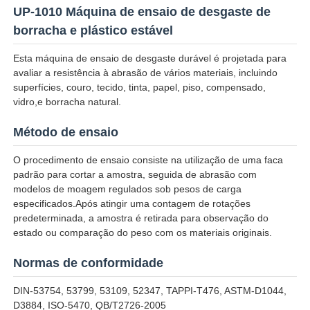
UP-1010 Máquina de ensaio de desgaste de
borracha e plástico estável
Fábrica
Esta máquina de ensaio de desgaste durável é projetada para
avaliar a resistência à abrasão de vários materiais, incluindo
Controle de Qualidade
superfícies, couro, tecido, tinta, papel, piso, compensado,
vidro,e borracha natural.
Fale Conosco
Método de ensaio
O procedimento de ensaio consiste na utilização de uma faca
Pedir um orçamento
padrão para cortar a amostra, seguida de abrasão com
modelos de moagem regulados sob pesos de carga
especificados.Após atingir uma contagem de rotações
Equipamento de testes do laboratório
predeterminada, a amostra é retirada para observação do
estado ou comparação do peso com os materiais originais.
Câmara de Teste Ambiental
Normas de conformidade
DIN-53754, 53799, 53109, 52347, TAPPI-T476, ASTM-D1044,
Máquina de teste universal
D3884, ISO-5470, QB/T2726-2005