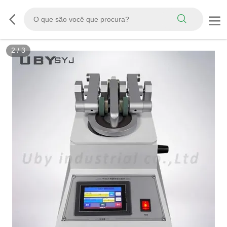
3
/
3