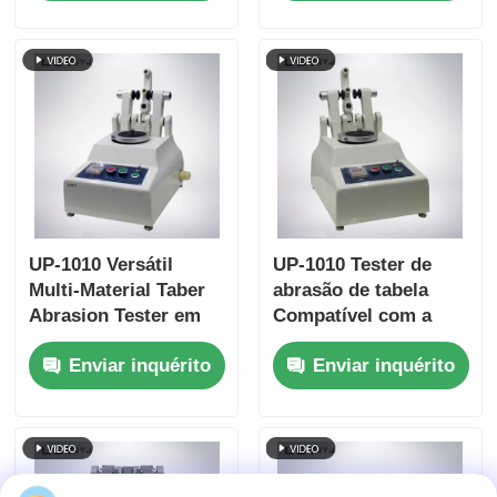
de velocidade de
com interface
ensaio Protecção
touchscreen e função
contra sobrecarga e
de retorno
conformidade
automático
ISO11093-9
UP-1010 Versátil
UP-1010 Tester de
Multi-Material Taber
abrasão de tabela
Abrasion Tester em
Compatível com a
conformidade com
ASTM D4060, ASTM
Enviar inquérito
Enviar inquérito
vários padrões
D1044, ISO 5470 e JIS
internacionais
K7204 Com carga
ajustável 250g, 500g,
1000g e velocidade de
rotação de 60 r/min