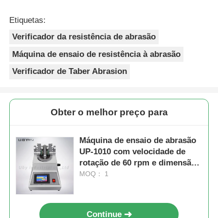
Etiquetas:
Verificador da resistência de abrasão
Máquina de ensaio de resistência à abrasão
Verificador de Taber Abrasion
Obter o melhor preço para
Máquina de ensaio de abrasão
UP-1010 com velocidade de
rotação de 60 rpm e dimensão
da amostra de φ110 mm para
MOQ： 1
suporte OEM ODM
Continue