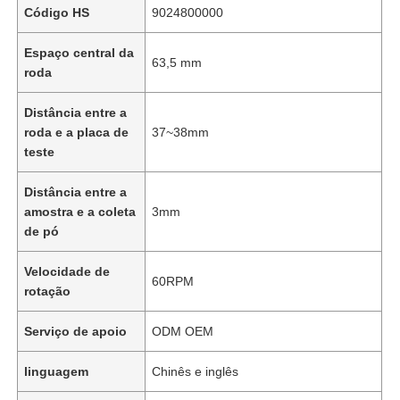
Código HS
9024800000
Espaço central da
63,5 mm
roda
Distância entre a
roda e a placa de
37~38mm
teste
Distância entre a
amostra e a coleta
3mm
de pó
Velocidade de
60RPM
rotação
Serviço de apoio
ODM OEM
linguagem
Chinês e inglês