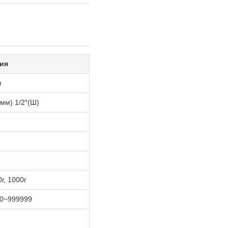
ия
м
мм) 1/2″(Ш)
0г, 1000г
 0~999999