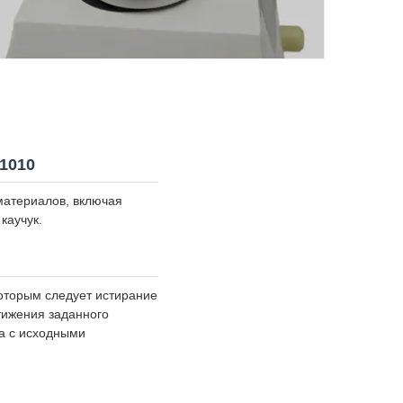
1010
материалов, включая
каучук.
которым следует истирание
тижения заданного
са с исходными