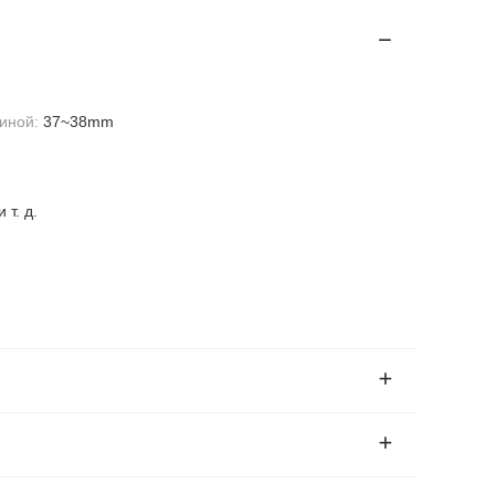
иной:
37~38mm
 т. д.