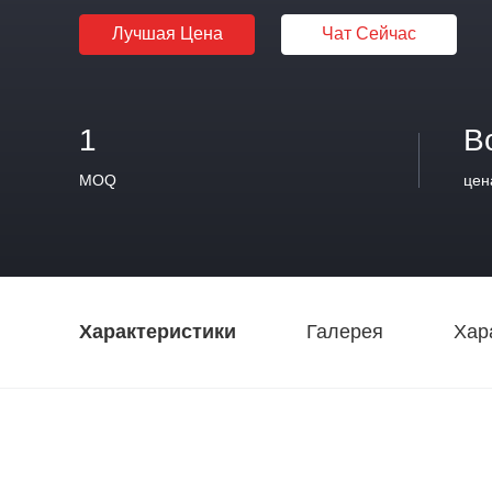
Лучшая Цена
Чат Сейчас
1
В
MOQ
цен
Характеристики
Галерея
Хар