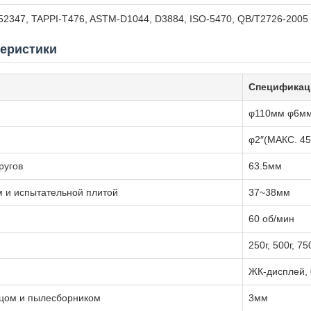
 52347, TAPPI-T476, ASTM-D1044, D3884, ISO-5470, QB/T2726-2005
теристики
Спецификац
φ110мм φ6м
φ2″(МАКС. 45
ругов
63.5мм
м и испытательной плитой
37~38мм
60 об/мин
250г, 500г, 75
ЖК-дисплей,
зцом и пылесборником
3мм