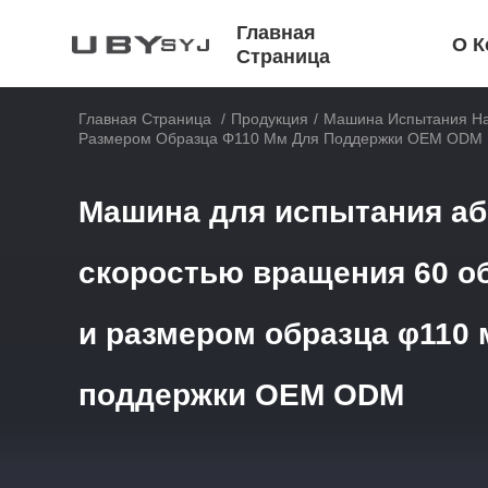
Главная
О К
Страница
Главная Страница
/
Продукция
/
Машина Испытания На
Размером Образца Φ110 Мм Для Поддержки OEM ODM
Машина для испытания аб
скоростью вращения 60 о
и размером образца φ110 
поддержки OEM ODM