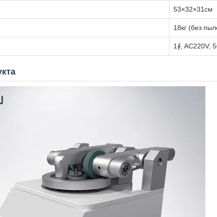
53×32×31см
18кг (без пы
1∮, AC220V, 
укта