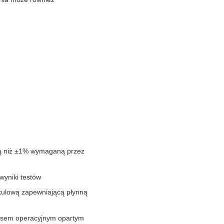
szą niż ±1% wymaganą przez
wyniki testów
kulową zapewniającą płynną
ejsem operacyjnym opartym