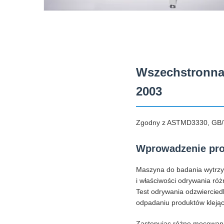
Wszechstronna
2003
Zgodny z ASTMD3330, GB
Wprowadzenie pr
Maszyna do badania wytrzym
i właściwości odrywania ró
Test odrywania odzwierciedla
odpadaniu produktów klejąc
Zastępując różne mocowania