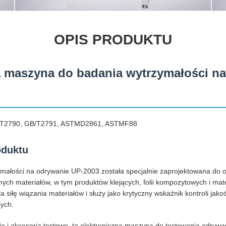
OPIS PRODUKTU
 maszyna do badania wytrzymałości na
/T2790, GB/T2791, ASTMD2861, ASTMF88
oduktu
ałości na odrywanie UP-2003 została specjalnie zaprojektowana do ok
żnych materiałów, w tym produktów klejących, folii kompozytowych i m
 siłę wiązania materiałów i służy jako krytyczny wskaźnik kontroli jako
ych.
 i akcesoria testowe, ta elektroniczna maszyna do testowania odryw