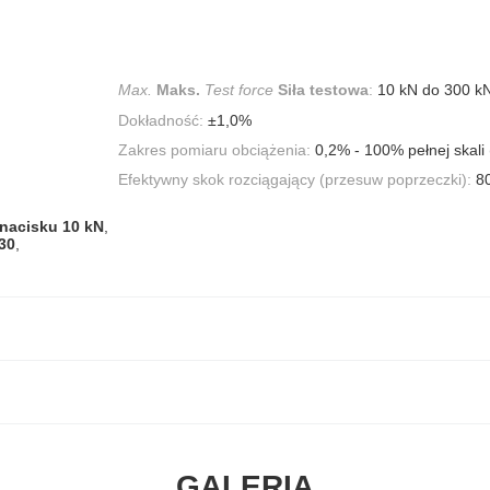
Max.
Maks.
Test force
Siła testowa
:
10 kN do 300 kN
Dokładność:
±1,0%
Zakres pomiaru obciążenia:
0,2% - 100% pełnej skali
Efektywny skok rozciągający (przesuw poprzeczki):
8
nacisku 10 kN
,
30
,
GALERIA