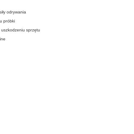
siły odrywania
u próbki
 uszkodzeniu sprzętu
ine