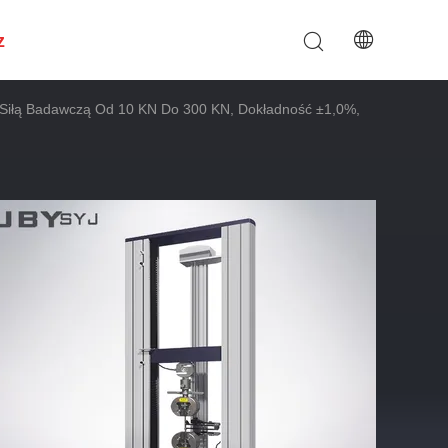
z
Siłą Badawczą Od 10 KN Do 300 KN, Dokładność ±1,0%,