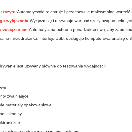
szczytu:
Automatycznie rejestruje i przechowuje maksymalną wartość 
go wyłączania:
Wyłącza się i utrzymuje wartość szczytową po pęknięci
przeciążeniem:
Automatyczna ochrona ponadzakresowa, aby zapobiec
alna mikrodrukarka, interfejs USB, obsługuje komputerową analizę onl
odrywanie jest używany głównie do testowania wydajności:
towe
nty zwalniające
kie materiały opakowaniowe
ej i tkaniny
lektroniczne
e testów na odrywanie, ścinanie i pękanie