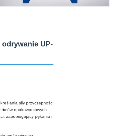
 odrywanie UP-
reślania siły przyczepności
ateriałów opakowaniowych.
ści, zapobiegający pękaniu i
ania może również