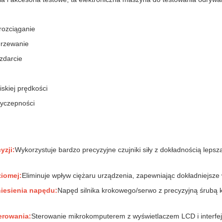
rozciąganie
grzewanie
zdarcie
iskiej prędkości
zyczepności
yzji:
Wykorzystuje bardzo precyzyjne czujniki siły z dokładnością lep
ziomej:
Eliminuje wpływ ciężaru urządzenia, zapewniając dokładniejsze 
niesienia napędu:
Napęd silnika krokowego/serwo z precyzyjną śrubą 
erowania:
Sterowanie mikrokomputerem z wyświetlaczem LCD i interf