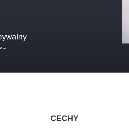
bywalny
a £
CECHY