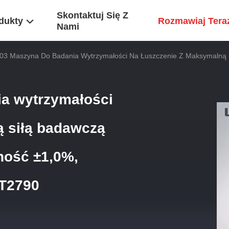
Skontaktuj Się Z
dukty
Rozmawiaj Tera
Nami
03 Maszyna Do Badania Wytrzymałości Na Łuszczenie Z Maksymalną 
a wytrzymałości
ą siłą badawczą
ność ±1,0%,
/T2790