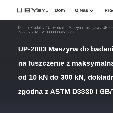
Dom
O Nas
Pro
Dom
/
Produkty
/
Uniwersalna Maszyna Testująca
/
UP-20
Zgodna Z ASTM D3330 I GB/T2790
UP-2003 Maszyna do badani
na łuszczenie z maksymaln
od 10 kN do 300 kN, dokład
zgodna z ASTM D3330 i GB