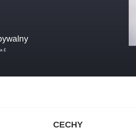
bywalny
a £
CECHY