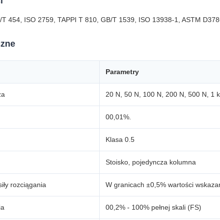
i
/T 454, ISO 2759, TAPPI T 810, GB/T 1539, ISO 13938-1, ASTM D378
czne
Parametry
za
20 N, 50 N, 100 N, 200 N, 500 N, 1 k
00,01%.
Klasa 0.5
Stoisko, pojedyncza kolumna
iły rozciągania
W granicach ±0,5% wartości wskaza
ia
00,2% - 100% pełnej skali (FS)