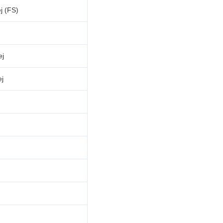
j (FS)
ej
ej