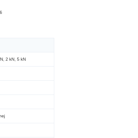
6
N, 2 kN, 5 kN
nej