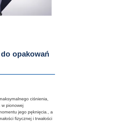
e do opakowań
 maksymalnego ciśnienia,
ć w pionowej
omentu jego pęknięcia., a
ści fizycznej i trwałości