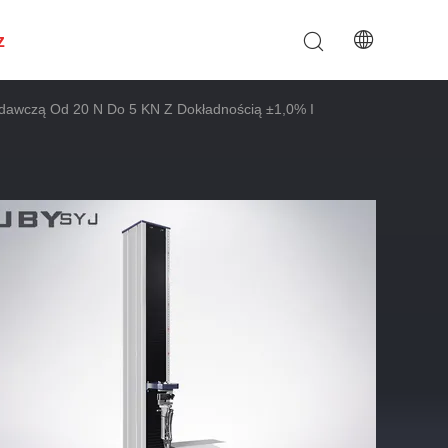
z
dawczą Od 20 N Do 5 KN Z Dokładnością ±1,0% I