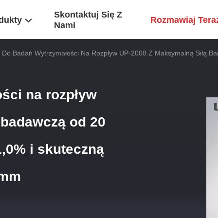
Skontaktuj Się Z
dukty
Rozmawiaj Tera
Nami
t Do Badań Wytrzymałości Na Rozpływ UP-2000 Z Maksymalną Siłą Ba
ści na rozpływ
 badawczą od 20
1,0% i skuteczną
 mm