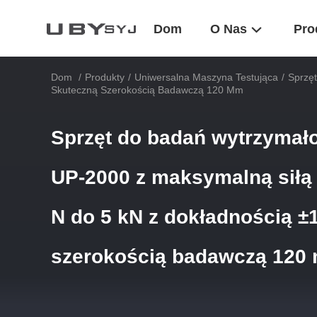
Dom
O Nas
Pro
Dom
/
Produkty
/
Uniwersalna Maszyna Testująca
/
Sprzę
Skuteczną Szerokością Badawczą 120 Mm
Sprzęt do badań wytrzymało
UP-2000 z maksymalną siłą
N do 5 kN z dokładnością ±
szerokością badawczą 120