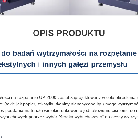
OPIS PRODUKTU
 do badań wytrzymałości na rozpętani
ekstylnych i innych gałęzi przemysłu
łości na rozpętanie UP-2000 został zaprojektowany w celu określenia
 (takie jak papier, tekstylia, tkaniny nienasycone itp.) mogą wytrzyma
ces poddania materiału wielokierunkowemu jednakowemu ciśnieniu do m
 wybuchowych poprzez wybór "środka wybuchowego" do oceny wytrzymało