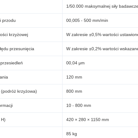
1/50.000 maksymalnej siły badawcze
i przodu
00,005 - 500 mm/min
ości krzyżowej
W zakresie ±0,5% wartości ustawion
łędu przesunięcia
W zakresie ±0,2% wartości wskazan
 przesiedleń
00,04 μm
ania
120 mm
 (podróż krzyżowa)
800 mm
ormacji
10 - 800 mm
 H)
420 × 280 × 1150 mm
85 kg