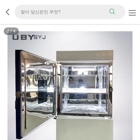
2
/
4