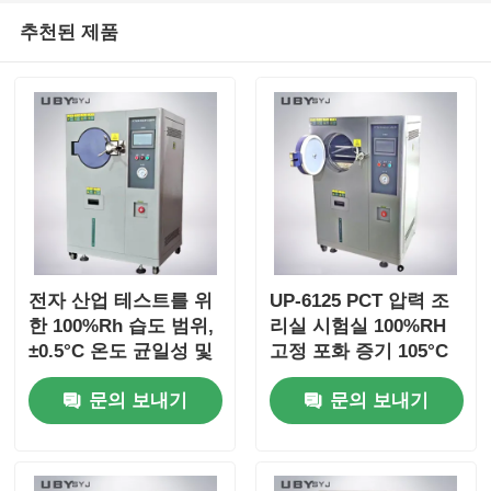
추천된 제품
전자 산업 테스트를 위
UP-6125 PCT 압력 조
한 100%Rh 습도 범위,
리실 시험실 100%RH
±0.5°C 온도 균일성 및
고정 포화 증기 105°C
105°C~+135°C 온도 범
~ 143°C 온도 범위와
문의 보내기
문의 보내기
위를 갖춘 UP-6125 가
0.05 ~ 0.30MPa 작업
속 노화 테스트 챔버
압력