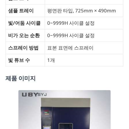
샘플 트레이
평면판 타입, 725mm × 490mm
직물 시험기
빛/어둠 사이클
0~9999H 사이클 설정
온습도 제어기
비가 오는 순환
0~9999H 사이클 설정
스프레이 방법
표본 표면에 스프레이
경도계
빛 튜브 수
1개
제품 이미지