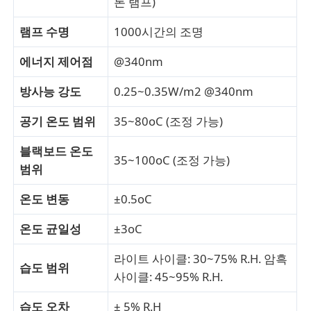
론 램프)
램프 수명
1000시간의 조명
충격 시험기
에너지 제어점
@340nm
마모시험기
방사능 강도
0.25~0.35W/m2 @340nm
공기 온도 범위
35~80oC (조정 가능)
충돌 시험 장비
블랙보드 온도
35~100oC (조정 가능)
범위
신발 테스트 장비
온도 변동
±0.5oC
건축물 시험 장비
온도 균일성
±3oC
패키지 테스트 장비
라이트 사이클: 30~75% R.H. 암흑
습도 범위
사이클: 45~95% R.H.
접착기 시험 장비
습도 오차
± 5% R.H