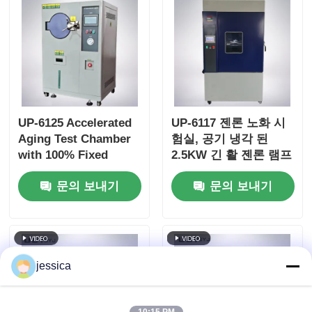
UP-6125 Accelerated
UP-6117 젠론 노화 시
Aging Test Chamber
험실, 공기 냉각 된
with 100% Fixed
2.5KW 긴 활 젠론 램프
Saturated Humidity
로 340nm의 정밀한 방
문의 보내기
문의 보내기
105°C ~ 143°C 온도 범
사선 제어 ISO 및
위 및 0.05 ~ 0.30MPa
ASTM 표준을 준수
작업 압력
jessica