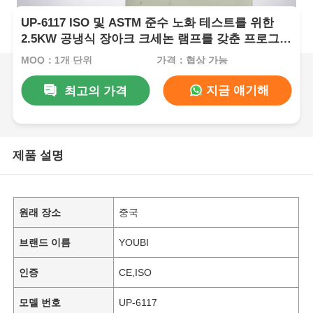
UP-6117 ISO 및 ASTM 준수 노화 테스트를 위한
2.5KW 공냉식 장아크 크세논 램프를 갖춘 프로그래
밍 가능한 크세논 아크 테스트 챔버
MOQ：1개 단위
가격：협상 가능
지금 얘기해
최고의 가격
제품 설명
원래 장소
중국
브랜드 이름
YOUBI
인증
CE,ISO
모델 번호
UP-6117