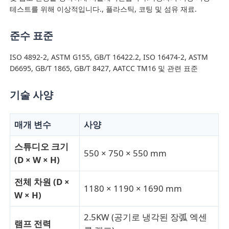
테스트를 위해 이상적입니다., 플라스틱, 코팅 및 섬유 재료.
공장 투어
준수 표준
ISO 4892-2, ASTM G155, GB/T 16422.2, ISO 16474-2, ASTM
품질 관리
D6695, GB/T 1865, GB/T 8427, AATCC TM16 및 관련 표준
기술 사양
연락처
매개 변수
사양
견적 요청
스튜디오 크기
550 × 750 × 550 mm
(D × W × H)
연구소 시험 장비
전체 차원 (D ×
1180 × 1190 × 1690 mm
환경 테스트 챔버
W × H)
2.5KW (공기로 냉각된 장弧 엑센
램프 전력
범용 테스트 머신