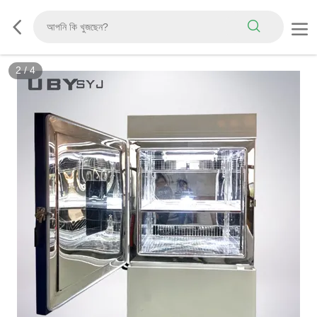
2
/
4