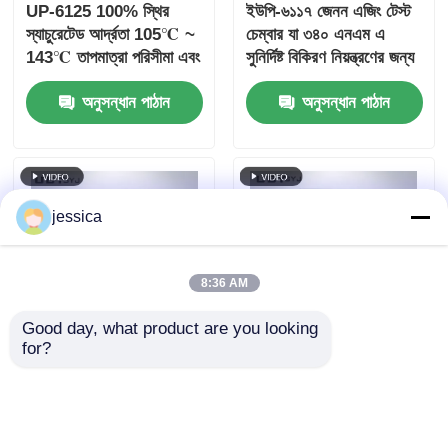
UP-6125 100% স্থির
ইউপি-৬১১৭ জেনন এজিং টেস্ট
স্যাচুরেটেড আর্দ্রতা 105℃ ~
চেম্বার যা ৩৪০ এনএম এ
143℃ তাপমাত্রা পরিসীমা এবং
সুনির্দিষ্ট বিকিরণ নিয়ন্ত্রণের জন্য
0.05~ 0.30MPa কাজের
২.৫ কিলোওয়াট এয়ার-কুলড লং
অনুসন্ধান পাঠান
অনুসন্ধান পাঠান
চাপ সহ ত্বরিত বার্ধক্য পরীক্ষা
আর্ক জেনন ল্যাম্প সহ
চেম্বার
আইএসও এবং এএসটিএম
স্ট্যান্ডার্ডের সাথে সামঞ্জস্যপূর্ণ
jessica
8:36 AM
Good day, what product are you looking 
for?
পিআইডি নিয়ন্ত্রিত দ্রুত
UP-6111 5ºC/মিনিট হিটিং
তাপমাত্রা পরিবর্তন চেম্বার,
রেট সহ দ্রুত তাপমাত্রা পরিবর্তন
অভিন্ন তাপমাত্রা বিতরণ এবং
টেস্ট চেম্বার, SUS#304
পরীক্ষাগার পরীক্ষার জন্য 5oC/
স্টেইনলেস স্টিল এবং