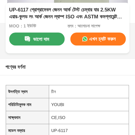
UP-6117 প্রোগ্রামেবল জেনন আর্ক টেস্ট চেম্বার যার 2.5KW
এয়ার-কুলড লং আর্ক জেনন ল্যাম্প ISO এবং ASTM কমপ্লায়েন্ট
এজিং টেস্টের জন্য
MOQ：1 ইউনিট
মূল্য：আলোচনা সাপেক্ষ
এখন চ্যাট করুন
ভালো দাম
পণ্যের বর্ণনা
উৎপত্তি স্থল
চীন
পরিচিতিমুলক নাম
YOUBI
সাক্ষ্যদান
CE,ISO
মডেল নম্বার
UP-6117