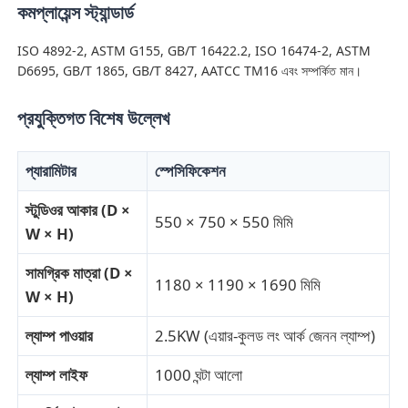
কমপ্লায়েন্স স্ট্যান্ডার্ড
ISO 4892-2, ASTM G155, GB/T 16422.2, ISO 16474-2, ASTM
কারখানা ভ্রমণ
D6695, GB/T 1865, GB/T 8427, AATCC TM16 এবং সম্পর্কিত মান।
মান নিয়ন্ত্রণ
প্রযুক্তিগত বিশেষ উল্লেখ
আমাদের সাথে যোগাযোগ করুন
প্যারামিটার
স্পেসিফিকেশন
স্টুডিওর আকার (D ×
550 × 750 × 550 মিমি
উদ্ধৃতির জন্য আবেদন
W × H)
সামগ্রিক মাত্রা (D ×
1180 × 1190 × 1690 মিমি
ল্যাব টেস্টিং ইকুইপমেন্ট
W × H)
ল্যাম্প পাওয়ার
2.5KW (এয়ার-কুলড লং আর্ক জেনন ল্যাম্প)
এনভায়রনমেন্টাল টেস্ট চেম্বার
ল্যাম্প লাইফ
1000 ঘন্টা আলো
ইউনিভার্সাল টেস্টিং মেশিন