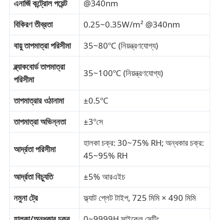
এনার্জি কন্ট্রোল পয়েন্ট
@340nm
বিকিরণ তীব্রতা
0.25~0.35W/m² @340nm
ইমপ্যাক্ট টেস্টিং মেশিন
বায়ু তাপমাত্রা পরিসীমা
35~80ºC (নিয়ন্ত্রণযোগ্য)
ঘর্ষণ পরীক্ষার যন্ত্র
ব্ল্যাকবোর্ড তাপমাত্রা
35~100ºC (নিয়ন্ত্রণযোগ্য)
পরিসীমা
রাবার পরীক্ষার সরঞ্জাম
তাপমাত্রার ওঠানামা
±0.5ºC
পাদুকা পরীক্ষার সরঞ্জাম
তাপমাত্রা অভিন্নতা
±3ºসে
হালকা চক্র: 30~75% RH; অন্ধকার চক্র:
আর্দ্রতা পরিসীমা
নির্মাণ সামগ্রী পরীক্ষার সরঞ্জাম
45~95% RH
আর্দ্রতা বিচ্যুতি
±5% আরএইচ
প্যাকেজিং পরীক্ষা সরঞ্জাম
নমুনা ট্রে
ফ্ল্যাট প্লেট টাইপ, 725 মিমি × 490 মিমি
আঠালো পরীক্ষার সরঞ্জাম
হালকা/অন্ধকার চক্র
0~9999H সাইকেল সেটিং