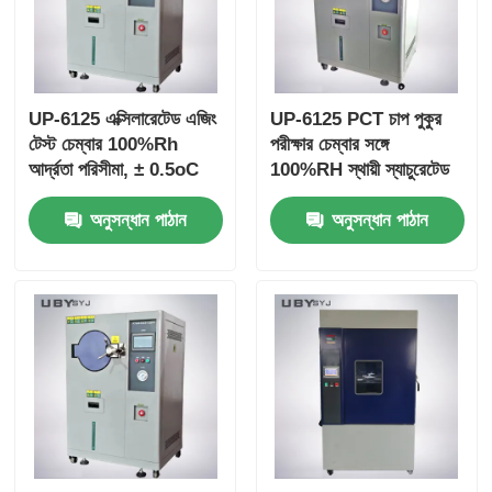
UP-6125 এক্সিলারেটেড এজিং
UP-6125 PCT চাপ পুকুর
টেস্ট চেম্বার 100%Rh
পরীক্ষার চেম্বার সঙ্গে
আর্দ্রতা পরিসীমা, ± 0.5oC
100%RH স্থায়ী স্যাচুরেটেড
তাপমাত্রা অভিন্নতা এবং
বাষ্প জন্য 105 °C ~ 143
অনুসন্ধান পাঠান
অনুসন্ধান পাঠান
ইলেকট্রনিক শিল্প পরীক্ষার জন্য
°C তাপমাত্রা পরিসীমা এবং
105oC ~ + 135oC
0.05 ~ 0.30MPa কাজের
তাপমাত্রা পরিসীমা সহ
চাপ