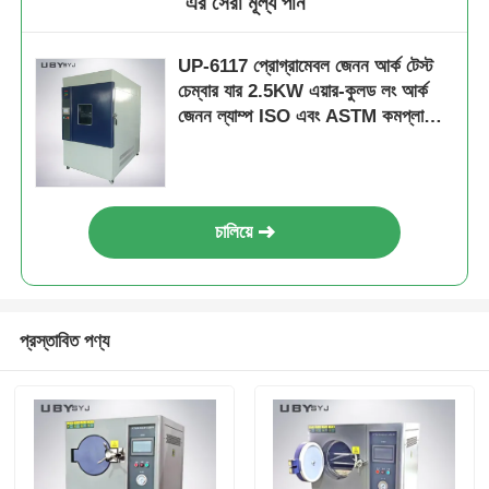
এর সেরা মূল্য পান
UP-6117 প্রোগ্রামেবল জেনন আর্ক টেস্ট
চেম্বার যার 2.5KW এয়ার-কুলড লং আর্ক
জেনন ল্যাম্প ISO এবং ASTM কমপ্লায়েন্ট
এজিং টেস্টের জন্য
চালিয়ে
প্রস্তাবিত পণ্য