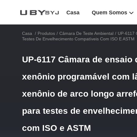
Casa
Quem Somos
Casa
/
Produtos
/
Câmara De Teste Ambiental
/
UP-6117 
Testes De Envelhecimento Compatíveis Com ISO E ASTM
UP-6117 Câmara de ensaio 
xenônio programável com 
xenônio de arco longo arref
para testes de envelhecime
com ISO e ASTM