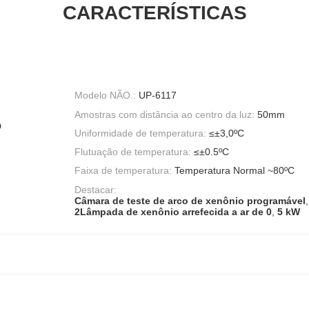
CARACTERÍSTICAS
Modelo NÃO.:
UP-6117
Amostras com distância ao centro da luz:
50mm
D
Uniformidade de temperatura:
≤±3,0ºC
Flutuação de temperatura:
≤±0.5ºC
Faixa de temperatura:
Temperatura Normal ~80ºC
Destacar:
Câmara de teste de arco de xenônio programável
,
2Lâmpada de xenônio arrefecida a ar de 0
,
5 kW