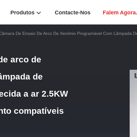
Produtos
Contacte-Nos
Falem Agora
Câmara De Ensaio De Arco De Xenônio Programável Com Lâmpada De 
de arco de
lâmpada de
ecida a ar 2.5KW
nto compatíveis