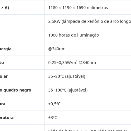
 × A)
1180 × 1190 × 1690 milímetros
2,5KW (lâmpada de xenônio de arco longo 
1000 horas de iluminação
nergia
@340nm
ão
0,25~0,35W/m² @340nm
o ar
35~80ºC (ajustável)
do quadro negro
35~100ºC (ajustável)
ura
±0,5ºC
ratura
±3ºC