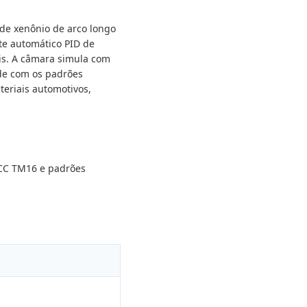
de xenônio de arco longo
te automático PID de
eis. A câmara simula com
ade com os padrões
teriais automotivos,
TCC TM16 e padrões