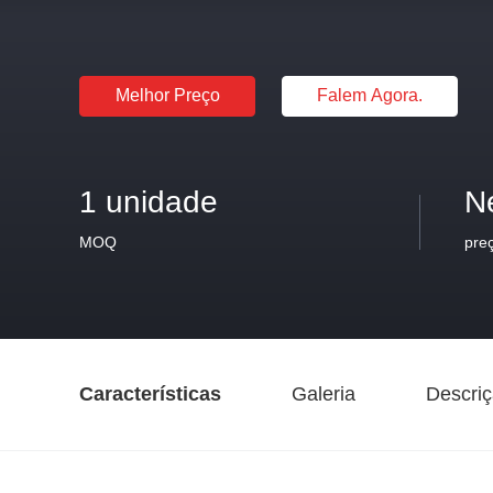
Melhor Preço
Falem Agora.
1 unidade
N
MOQ
pre
Características
Galeria
Descriç