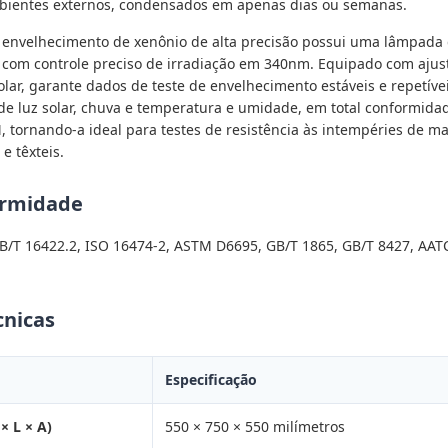
ientes externos, condensados ​​em apenas dias ou semanas.
 envelhecimento de xenônio de alta precisão possui uma lâmpada 
W com controle preciso de irradiação em 340nm. Equipado com ajus
olar, garante dados de teste de envelhecimento estáveis ​​e repetív
de luz solar, chuva e temperatura e umidade, em total conformid
, tornando-a ideal para testes de resistência às intempéries de ma
e têxteis.
ormidade
B/T 16422.2, ISO 16474-2, ASTM D6695, GB/T 1865, GB/T 8427, AA
cnicas
Especificação
× L × A)
550 × 750 × 550 milímetros