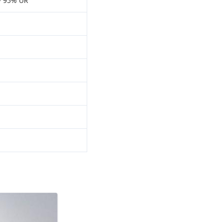
 ~ 95% UR