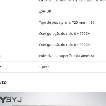
Ciclo de luz: 30~75% RH; Ciclo escuro: 45
±5% UR
Tipo de placa plana, 725 mm × 490 mm
Configuração do ciclo 0 ~ 9999H
Configuração do ciclo 0 ~ 9999H
o
Pulverize na superfície da amostra
z
1 peça
uto