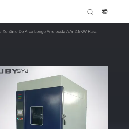
.
Xenônio De Arco Longo Arrefecida A Ar 2.5KW Para