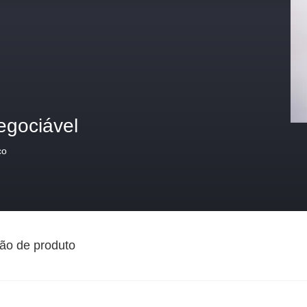
egociável
ço
ão de produto