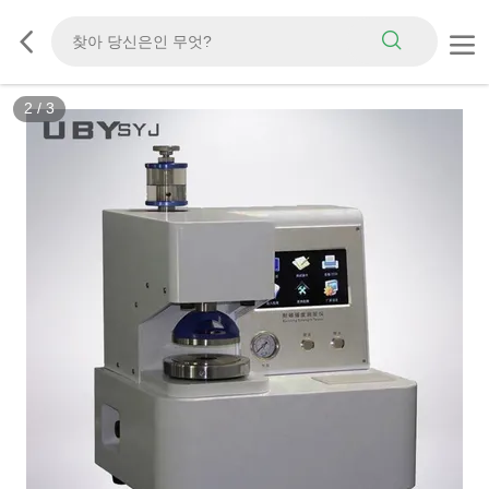
2
/
3