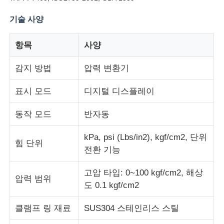
기술 사양
공장 투어
항목
사양
품질 관리
감지 방법
압력 변환기
표시 모드
디지털 디스플레이
연락처
동작 모드
반자동
견적 요청
kPa, psi (Lbs/in2), kgf/cm2, 단위
힘 단위
전환 기능
연구소 시험 장비
고압 타입: 0~100 kgf/cm2, 해상
압력 범위
도 0.1 kgf/cm2
환경 테스트 챔버
클램프 링 재료
SUS304 스테인리스 스틸
범용 테스트 머신