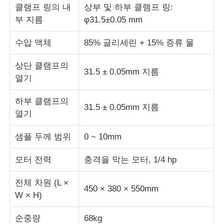
클램프 링의 내
상부 및 하부 클램프 링:
부 지름
φ31.5±0.05 mm
충격 시험기
수압 액체
85% 글리세린 + 15% 증류 물
마모시험기
상단 클램프의
31.5 ± 0.05mm 지름
열기
충돌 시험 장비
하부 클램프의
31.5 ± 0.05mm 지름
열기
신발 테스트 장비
샘플 두께 범위
0 ~ 10mm
건축물 시험 장비
모터 전력
충격을 막는 모터, 1/4 hp
전체 차원 (L ×
패키지 테스트 장비
450 × 380 × 550mm
W × H)
접착기 시험 장비
순중량
68kg