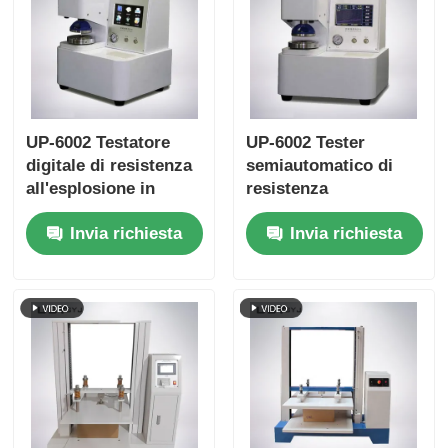
UP-6002 Testatore
UP-6002 Tester
digitale di resistenza
semiautomatico di
all'esplosione in
resistenza
cartone con
all'esplosione del
Invia richiesta
Invia richiesta
funzionamento
cartone con display
semiautomatico e
digitale e trasduttore
trasduttore di
di pressione per la
pressione per una
prova dell'esplosione
verifica accurata della
dell'imballaggio in
resistenza
carta
all'esplosione