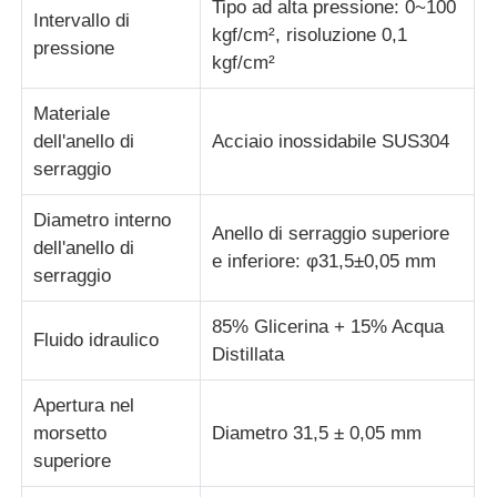
Tipo ad alta pressione: 0~100
Intervallo di
kgf/cm², risoluzione 0,1
pressione
macchina per prove su tessuti
kgf/cm²
Materiale
Regolatore di umidità e di temperatura
dell'anello di
Acciaio inossidabile SUS304
serraggio
tester di durezza
Diametro interno
Anello di serraggio superiore
dell'anello di
e inferiore: φ31,5±0,05 mm
serraggio
85% Glicerina + 15% Acqua
Fluido idraulico
Distillata
Apertura nel
morsetto
Diametro 31,5 ± 0,05 mm
superiore