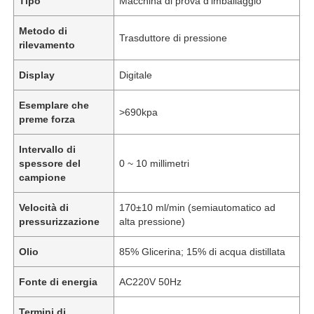
Tipo
Macchina di prova d'imballaggio
Metodo di
Trasduttore di pressione
rilevamento
Display
Digitale
Esemplare che
>690kpa
preme forza
Intervallo di
spessore del
0 ~ 10 millimetri
campione
Velocità di
170±10 ml/min (semiautomatico ad
pressurizzazione
alta pressione)
Olio
85% Glicerina; 15% di acqua distillata
Fonte di energia
AC220V 50Hz
Termini di