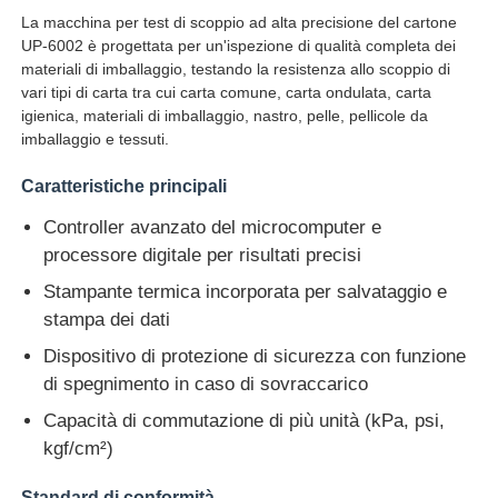
La macchina per test di scoppio ad alta precisione del cartone
UP-6002 è progettata per un'ispezione di qualità completa dei
Fatory Tour
materiali di imballaggio, testando la resistenza allo scoppio di
vari tipi di carta tra cui carta comune, carta ondulata, carta
igienica, materiali di imballaggio, nastro, pelle, pellicole da
Controllo di qualità
imballaggio e tessuti.
Caratteristiche principali
Contattaci
Controller avanzato del microcomputer e
processore digitale per risultati precisi
Richiedere un preventivo
Stampante termica incorporata per salvataggio e
stampa dei dati
Attrezzatura di prova di laboratorio
Dispositivo di protezione di sicurezza con funzione
di spegnimento in caso di sovraccarico
Camera per test ambientali
Capacità di commutazione di più unità (kPa, psi,
kgf/cm²)
Macchina di test universale
Standard di conformità