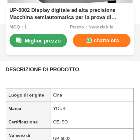
UP-6002 Display digitale ad alta precisione
Macchina semiautomatica per la prova di
scoppio del cartone per l'ispezione della qualità
MOQ：1
Prezzo：Negoziabile
dei materiali di imballaggio
chatta ora
Miglior prezzo
DESCRIZIONE DI PRODOTTO
Luogo di origine
Cina
Marca
YOUBI
Certificazione
CE,ISO
Numero di
UP-6002