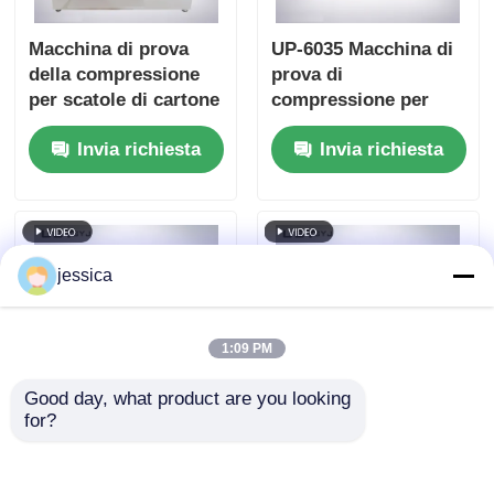
Macchina di prova
UP-6035 Macchina di
della compressione
prova di
per scatole di cartone
compressione per
conforme alla norma
scatole di cartone
Invia richiesta
Invia richiesta
ASTM D642 con
con display digitale,
spazio di prova
feedback della cella
1200x1200x1200mm e
di carico in tempo
velocità di prova
reale e capacità
0,001~200mm/min
2000KGF
jessica
1:09 PM
Good day, what product are you looking 
for?
UP-6035 Display
UP-6035 Tester per la
digitale macchina di
flessione di pallet in
prova di
plastica con controllo