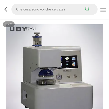
2
/
3