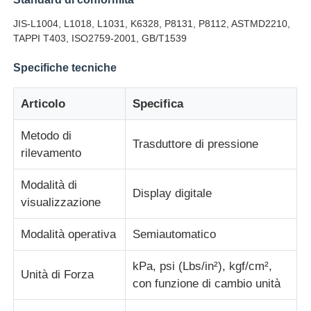
JIS-L1004, L1018, L1031, K6328, P8131, P8112, ASTMD2210,
Macchina per test di impatto
TAPPI T403, ISO2759-2001, GB/T1539
Specifiche tecniche
Macchina di prova dell'abrasione
Articolo
Specifica
apparecchiatura di collaudo di gomma
Metodo di
Trasduttore di pressione
rilevamento
Apparecchiature per test sulle calzature
Modalità di
Display digitale
visualizzazione
Attrezzature per la prova dei materiali da costruzione
Modalità operativa
Semiautomatico
Apparecchiature per la prova degli imballaggi
kPa, psi (Lbs/in²), kgf/cm²,
Unità di Forza
con funzione di cambio unità
Attrezzature per la prova degli adesivi