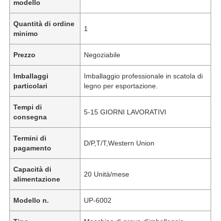
modello
Quantità di ordine
1
minimo
Prezzo
Negoziabile
Imballaggi
Imballaggio professionale in scatola di
particolari
legno per esportazione.
Tempi di
5-15 GIORNI LAVORATIVI
consegna
Termini di
D/P,T/T,Western Union
pagamento
Capacità di
20 Unità/mese
alimentazione
Modello n.
UP-6002