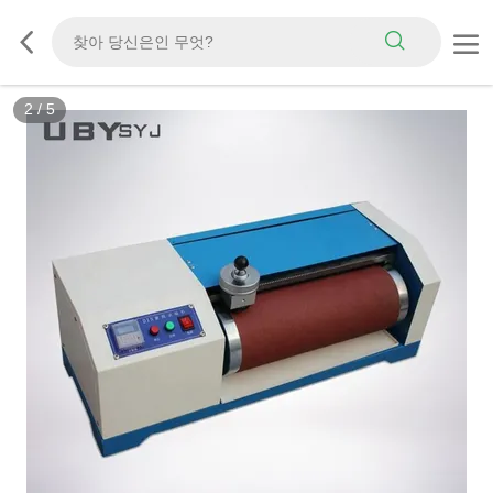
2
/
5