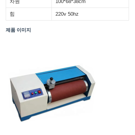
차원
100*68*38cm
힘
220v 50hz
직물 시험기
제품 이미지
온습도 제어기
경도계