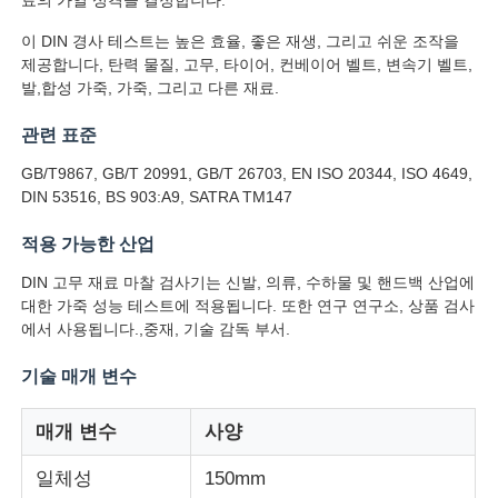
이 DIN 경사 테스트는 높은 효율, 좋은 재생, 그리고 쉬운 조작을
공장 투어
제공합니다, 탄력 물질, 고무, 타이어, 컨베이어 벨트, 변속기 벨트,
발,합성 가죽, 가죽, 그리고 다른 재료.
품질 관리
관련 표준
GB/T9867, GB/T 20991, GB/T 26703, EN ISO 20344, ISO 4649,
DIN 53516, BS 903:A9, SATRA TM147
연락처
적용 가능한 산업
견적 요청
DIN 고무 재료 마찰 검사기는 신발, 의류, 수하물 및 핸드백 산업에
대한 가죽 성능 테스트에 적용됩니다. 또한 연구 연구소, 상품 검사
에서 사용됩니다.,중재, 기술 감독 부서.
연구소 시험 장비
기술 매개 변수
환경 테스트 챔버
매개 변수
사양
일체성
150mm
범용 테스트 머신