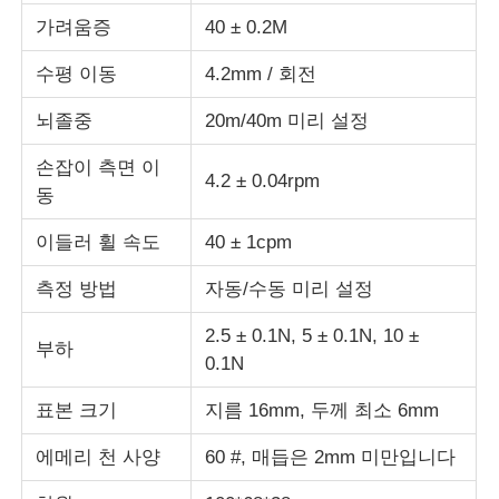
가려움증
40 ± 0.2M
충격 시험기
수평 이동
4.2mm / 회전
뇌졸중
20m/40m 미리 설정
마모시험기
손잡이 측면 이
4.2 ± 0.04rpm
동
충돌 시험 장비
이들러 휠 속도
40 ± 1cpm
신발 테스트 장비
측정 방법
자동/수동 미리 설정
2.5 ± 0.1N, 5 ± 0.1N, 10 ±
건축물 시험 장비
부하
0.1N
표본 크기
지름 16mm, 두께 최소 6mm
패키지 테스트 장비
에메리 천 사양
60 #, 매듭은 2mm 미만입니다
접착기 시험 장비