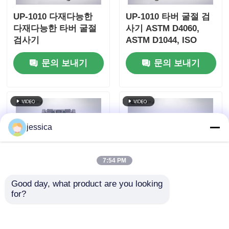
UP-1010 다재다능한
UP-1010 타버 굴절 검
다재다능한 타버 굴절
사기 ASTM D4060,
검사기
ASTM D1044, ISO
5470 및 JIS K7204에
문의 보내기
문의 보내기
적합하며 조정 가능한
부하 250g, 500g,
1000g 및 60 r/min 회
전 속도
jessica
7:54 PM
Good day, what product are you looking 
for?
UP-1010 선택적 보조
150mm 롤 직경과 고무
무게 (250g, 500g,
마모 테스트를 위한
1000g) 와 함께 다양한
40rpm 롤링 속도