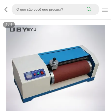
3
/
5