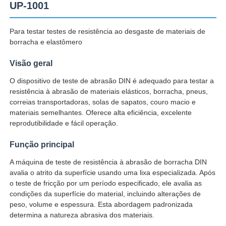
UP-1001
Fábrica
Para testar testes de resistência ao desgaste de materiais de
borracha e elastômero
Controle de Qualidade
Visão geral
O dispositivo de teste de abrasão DIN é adequado para testar a
resistência à abrasão de materiais elásticos, borracha, pneus,
Fale Conosco
correias transportadoras, solas de sapatos, couro macio e
materiais semelhantes. Oferece alta eficiência, excelente
reprodutibilidade e fácil operação.
Pedir um orçamento
Função principal
Equipamento de testes do laboratório
A máquina de teste de resistência à abrasão de borracha DIN
avalia o atrito da superfície usando uma lixa especializada. Após
o teste de fricção por um período especificado, ele avalia as
Câmara de Teste Ambiental
condições da superfície do material, incluindo alterações de
peso, volume e espessura. Esta abordagem padronizada
determina a natureza abrasiva dos materiais.
Máquina de teste universal