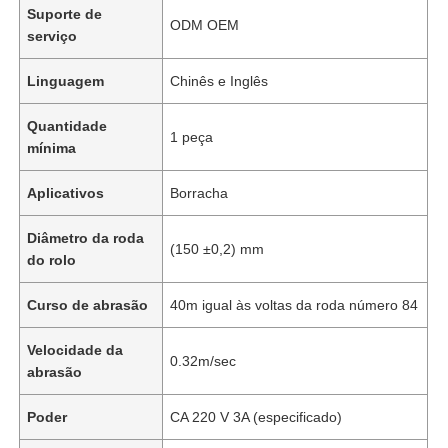
Suporte de
ODM OEM
serviço
Linguagem
Chinês e Inglês
Quantidade
1 peça
mínima
Aplicativos
Borracha
Diâmetro da roda
(150 ±0,2) mm
do rolo
Curso de abrasão
40m igual às voltas da roda número 84
Velocidade da
0.32m/sec
abrasão
Poder
CA 220 V 3A (especificado)