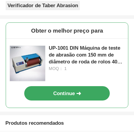
Verificador de Taber Abrasion
Obter o melhor preço para
UP-1001 DIN Máquina de teste
de abrasão com 150 mm de
diâmetro de roda de rolos 40m
de traço de abrasão e AC 220V
MOQ： 1
de potência para teste de
resistência ao desgaste
Continue
Produtos recomendados