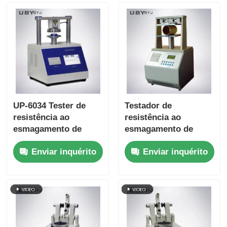
UP-6034 Tester de
Testador de
resistência ao
resistência ao
esmagamento de
esmagamento de
tubos de papel com
tubo de papel de fácil
Enviar inquérito
Enviar inquérito
várias configurações
utilização UP-6034
de velocidade de
com interface
ensaio Protecção
touchscreen e função
contra sobrecarga e
de retorno
conformidade
automático
ISO11093-9