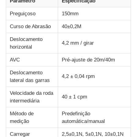
Parâmetro
Especificação
Preguiçoso
150mm
máquina de teste de tecido
Curso de Abrasão
40±0,2M
Controlador da temperatura e da umidade
Deslocamento
4,2 mm / girar
horizontal
verificador da dureza
AVC
Pré-ajuste de 20m/40m
Deslocamento
4,2 ± 0,04 rpm
lateral das garras
Velocidade da roda
40 ± 1 cpm
intermediária
Método de
Predefinição
medição
automática/manual
Carregar
2,5±0,1N, 5±0,1N, 10±0,1N