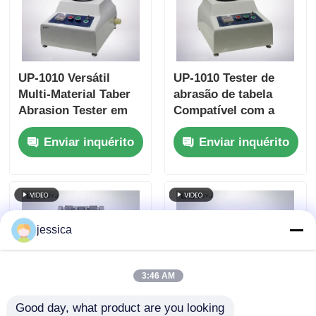
UP-1010 Versátil
UP-1010 Tester de
Multi-Material Taber
abrasão de tabela
Abrasion Tester em
Compatível com a
conformidade com
ASTM D4060, ASTM
Enviar inquérito
Enviar inquérito
vários padrões
D1044, ISO 5470 e JIS
internacionais
K7204 Com carga
ajustável 250g, 500g,
1000g e velocidade de
rotação de 60 r/min
jessica
3:46 AM
Good day, what product are you looking 