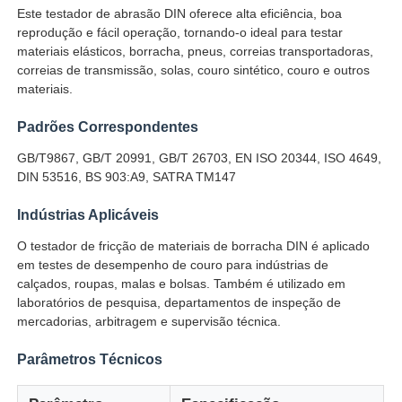
Este testador de abrasão DIN oferece alta eficiência, boa
reprodução e fácil operação, tornando-o ideal para testar
Máquina de teste de impacto
materiais elásticos, borracha, pneus, correias transportadoras,
correias de transmissão, solas, couro sintético, couro e outros
materiais.
Máquina de testes da abrasão
Padrões Correspondentes
GB/T9867, GB/T 20991, GB/T 26703, EN ISO 20344, ISO 4649,
equipamento de teste de borracha
DIN 53516, BS 903:A9, SATRA TM147
Indústrias Aplicáveis
Equipamento de teste de calçados
O testador de fricção de materiais de borracha DIN é aplicado
em testes de desempenho de couro para indústrias de
Equipamento de ensaio de materiais de construção
calçados, roupas, malas e bolsas. Também é utilizado em
laboratórios de pesquisa, departamentos de inspeção de
mercadorias, arbitragem e supervisão técnica.
Equipamento de ensaio de embalagens
Parâmetros Técnicos
Equipamento de ensaio de adesivos