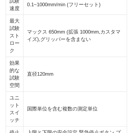
試験
0.1~1000mm/min (フリーセット)
速度
生地試験機
最大
試験
マックス 650mm (拡張 1000mm,カスタマ
温度および湿気のコントローラー
スト
イズ),グリッパーを含まない
ロー
ク
硬度のテスター
効果
的な
直径120mm
試験
空間
ユニ
ット
国際単位を含む複数の測定単位
スイ
ッチ
停止
上限と下限の安全設定,緊急停止ボタン,プ