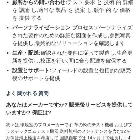
顧客からの問い合わせ:
テスト 要求 と 技術 的 詳細
を 議論 し,適当な 製品 を 提案 し,競争 的 な 価格
を 提供 する
パーソナライゼーション プロセス:
パーソナライズ
された要件のための詳細な図面を作成し,参照写真
を提供し,最終的なソリューションを確認します
生産・配送:
確認された要件に従って製造し,生産更
新を提供し,校正を行い,間に合う配達を確保する
設置とサポート:
フィールドの設置と包括的な販売
後のサポートを提供
よく 聞かれる 質問
あなたはメーカーですか? 販売後サービスを提供して
いますか? 保証は?
我々は,環境室のプロメーカーです 革の靴のテスト機器,およびプ
ラスチックゴムテスト機器.送料無料のメンテナンスを含む12ヶ
月保証海上輸送を考慮して 国際顧客では 14ヶ月まで延長します