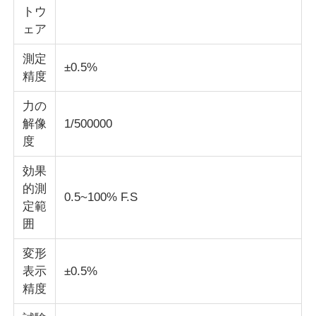
トウ
ェア
衝撃試験機
測定
±0.5%
精度
摩耗の試験機
力の
解像
1/500000
ゴム製試験装置
度
効果
履物試験装置
的測
0.5~100% F.S
定範
建築材料の試験装置
囲
変形
パッケージ試験装置
表示
±0.5%
精度
接着剤試験装置