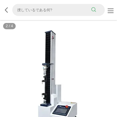
3
/
4