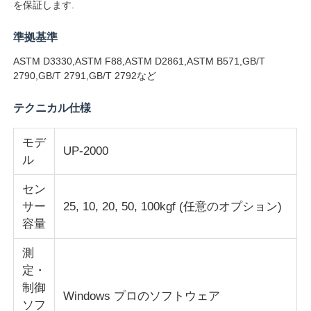
を保証します.
準拠基準
会社案内
ASTM D3330,ASTM F88,ASTM D2861,ASTM B571,GB/T
2790,GB/T 2791,GB/T 2792など
品質管理
テクニカル仕様
お問い合わせ
モデ
UP-2000
ル
見積依頼
セン
サー
25, 10, 20, 50, 100kgf (任意のオプション)
研究室試験装置
容量
測
環境試験室
定・
制御
Windows プロのソフトウェア
ユニバーサルテストマシン
ソフ