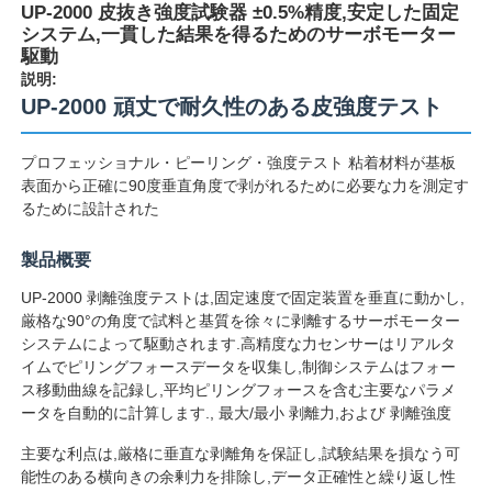
UP-2000 皮抜き強度試験器 ±0.5%精度,安定した固定
システム,一貫した結果を得るためのサーボモーター
駆動
説明:
UP-2000 頑丈で耐久性のある皮強度テスト
プロフェッショナル・ピーリング・強度テスト 粘着材料が基板
表面から正確に90度垂直角度で剥がれるために必要な力を測定す
るために設計された
製品概要
UP-2000 剥離強度テストは,固定速度で固定装置を垂直に動かし,
厳格な90°の角度で試料と基質を徐々に剥離するサーボモーター
システムによって駆動されます.高精度な力センサーはリアルタ
ホーム
イムでピリングフォースデータを収集し,制御システムはフォー
ス移動曲線を記録し,平均ピリングフォースを含む主要なパラメ
ータを自動的に計算します., 最大/最小 剥離力,および 剥離強度
製品
主要な利点は,厳格に垂直な剥離角を保証し,試験結果を損なう可
能性のある横向きの余剰力を排除し,データ正確性と繰り返し性
企業情報