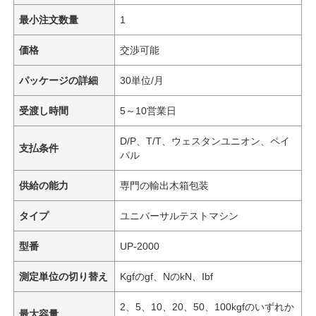
最小注文数量
1
価格
交渉可能
パッケージの詳細
30単位/月
受渡し時間
5～10営業日
D/P、T/T、ウェスタンユニオン、ペイ
支払条件
パル
供給の能力
専門の輸出木箱包装
タイプ
ユニバーサルテストマシン
型番
UP-2000
測定単位の切り替え
Kgfのgf、NのkN、Ibf
2、5、10、20、50、100kgfのいずれか
最大容量