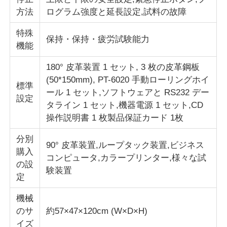
方法
ログラム強度と延長設定,試料の故障
特殊
保持・保持・疲労試験能力
機能
180° 皮革装置 1 セット, 3 枚の皮革鋼板
(50*150mm), PT-6020 手動ローリングホイ
標準
ール 1 セット,ソフトウェアと RS232 デー
設定
タライン 1 セット,機器電源 1 セット,CD
操作説明書 1 枚製品保証カード 1枚
分別
90° 皮革装置,ループタック装置,ビジネス
購入
コンピュータ,カラープリンター,様々な試
の設
験装置
定
機械
のサ
約57×47×120cm (W×D×H)
イズ