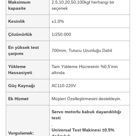
Maksimum
2,5,10,20,50,100kgf herhangi bir
kapasite
seçenek
Kesinlik
±1.0%
Çözünürlük
1/250.000
En yüksek test
700mm, Tutucu Uzunluğu Dahil
çarpımı
Yükleme
Tam Yükleme Hücresinin %0,5'inin
Hassasiyeti
altında
Güç Kaynağı
AC110-220V
Ek Hizmet
Müşteri Özelleştirmesini destekleyin.
Servo motorlu kabuk dayanıklılığı
testi
,
Universal Test Makinesi ±0.5%
Vurgulamak:
doğruluk