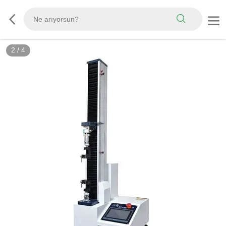
3
/
4