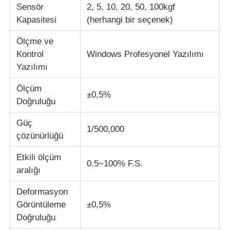
Sensör
2, 5, 10, 20, 50, 100kgf
Kapasitesi
(herhangi bir seçenek)
Darbe Test Cihazı
Ölçme ve
Kontrol
Windows Profesyonel Yazılımı
aşınma test makinesi
Yazılımı
Ölçüm
kauçuk test cihazları
±0,5%
Doğruluğu
Güç
Ayakkabı Test Cihazları
1/500,000
çözünürlüğü
Etkili ölçüm
İnşaat malzemeleri test ekipmanları
0.5~100% F.S.
aralığı
Ambalaj testi ekipmanları
Deformasyon
Görüntüleme
±0,5%
Doğruluğu
Yapıştırıcı deneme ekipmanları