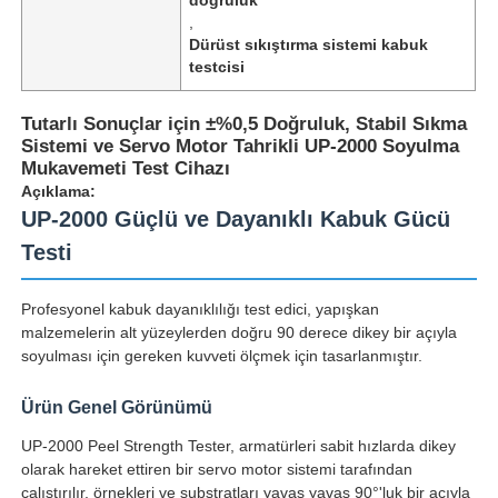
,
Dürüst sıkıştırma sistemi kabuk
testcisi
Tutarlı Sonuçlar için ±%0,5 Doğruluk, Stabil Sıkma
Sistemi ve Servo Motor Tahrikli UP-2000 Soyulma
Mukavemeti Test Cihazı
Açıklama:
UP-2000 Güçlü ve Dayanıklı Kabuk Gücü
Testi
Profesyonel kabuk dayanıklılığı test edici, yapışkan
malzemelerin alt yüzeylerden doğru 90 derece dikey bir açıyla
Ana sayfa
soyulması için gereken kuvveti ölçmek için tasarlanmıştır.
Ürün Genel Görünümü
Ürünler
UP-2000 Peel Strength Tester, armatürleri sabit hızlarda dikey
olarak hareket ettiren bir servo motor sistemi tarafından
Hakkımızda
çalıştırılır, örnekleri ve substratları yavaş yavaş 90°'luk bir açıyla