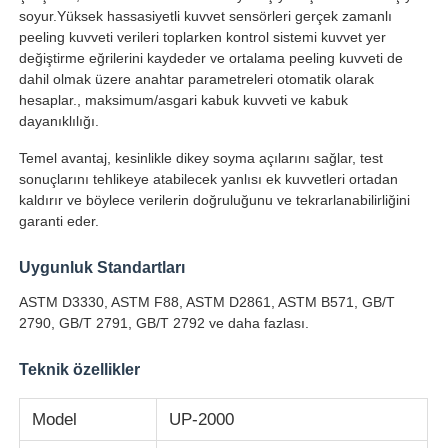
soyur.Yüksek hassasiyetli kuvvet sensörleri gerçek zamanlı
peeling kuvveti verileri toplarken kontrol sistemi kuvvet yer
Fabrika turu
değiştirme eğrilerini kaydeder ve ortalama peeling kuvveti de
dahil olmak üzere anahtar parametreleri otomatik olarak
hesaplar., maksimum/asgari kabuk kuvveti ve kabuk
Kalite kontrol
dayanıklılığı.
Temel avantaj, kesinlikle dikey soyma açılarını sağlar, test
sonuçlarını tehlikeye atabilecek yanlısı ek kuvvetleri ortadan
Bize ulaşın
kaldırır ve böylece verilerin doğruluğunu ve tekrarlanabilirliğini
garanti eder.
Teklif isteği
Uygunluk Standartları
ASTM D3330, ASTM F88, ASTM D2861, ASTM B571, GB/T
Laboratuvar Test Cihazları
2790, GB/T 2791, GB/T 2792 ve daha fazlası.
Teknik özellikler
Çevresel Test Odası
Model
UP-2000
Evrensel test makinesi