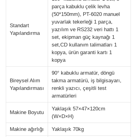
parça kabuklu çelik levha
(50*150mm), PT-6020 manuel
yuvarlak tekerleği 1 parça,
Standart
yazılım ve RS232 veri hattı 1
Yapılandırma
set, ekipman güç kaynağı 1
set,CD kullanım talimatları 1
kopya, ürün garanti kartı 1
kopya
90° kabuklu armatür, döngü
Bireysel Alım
takma armatürü, iş bilgisayarı,
Yapılandırması
renkli yazıcı, çeşitli test
armatürleri
Yaklaşık 57×47×120cm
Makine Boyutu
(W×D×H)
Makine ağırlığı
Yaklaşık 70kg