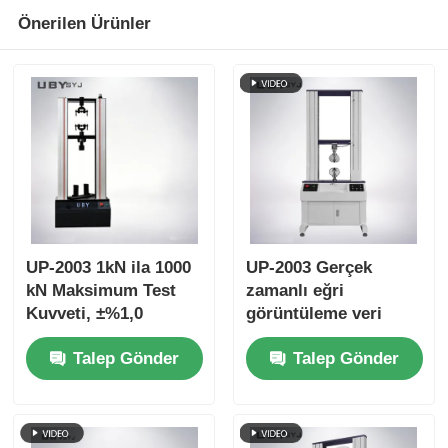
Önerilen Ürünler
UP-2003 1kN ila 1000
UP-2003 Gerçek
kN Maksimum Test
zamanlı eğri
Kuvveti, ±%1,0
görüntüleme veri
Doğruluk ve 800mm
depolama fonksiyonu
Talep Gönder
Talep Gönder
Etkin Çekme Stroku
ve ± 0,5% doğruluk ile
ile Bükülme Dayanımı
germe dayanıklılığı
Test Cihazı
test cihazı