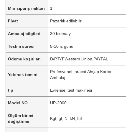
Min sipariş miktarı
1
Fiyat
Pazarlık edilebilir
Ambalaj bilgileri
30 birim/ay
Teslim süresi
5-10 iş günü
Ödeme koşulları
D/P,T/T,Western Union,PAYPAL
Profesyonel İhracat Ahşap Karton
Yetenek temini
Ambalaj
tip
Evrensel test makinesi
Model NO.
UP-2000
Ölçüm birimi
Kgf, gf, N, kN, Ibf
değiştirme