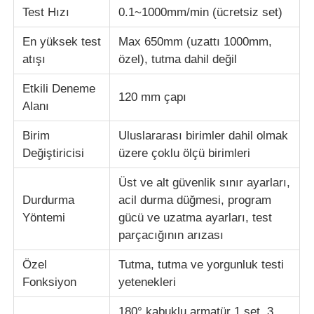
Test Hızı
0.1~1000mm/min (ücretsiz set)
kumaş test makinesi
En yüksek test
Max 650mm (uzattı 1000mm,
atışı
özel), tutma dahil değil
Sıcaklık ve Nem Kontrol Cihazı
Etkili Deneme
120 mm çapı
Alanı
Sertlik denetleyicisi
Birim
Uluslararası birimler dahil olmak
Değiştiricisi
üzere çoklu ölçü birimleri
Üst ve alt güvenlik sınır ayarları,
Durdurma
acil durma düğmesi, program
Yöntemi
gücü ve uzatma ayarları, test
parçacığının arızası
Özel
Tutma, tutma ve yorgunluk testi
Fonksiyon
yetenekleri
180° kabuklu armatür 1 set, 3