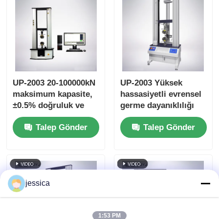
UP-2003 20-100000kN
UP-2003 Yüksek
maksimum kapasite,
hassasiyetli evrensel
±0.5% doğruluk ve
germe dayanıklılığı
germe sıkıştırma
test makinesi
Talep Gönder
Talep Gönder
bükme testleri için
AC servo motoru ile
evrensel test
makinesi
jessica
1:53 PM