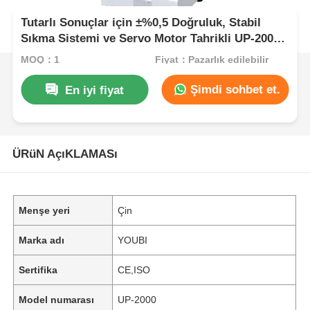
Tutarlı Sonuçlar için ±%0,5 Doğruluk, Stabil
Sıkma Sistemi ve Servo Motor Tahrikli UP-2000
Soyulma Mukavemeti Test Cihazı
MOQ：1
Fiyat：Pazarlık edilebilir
Şimdi sohbet et.
En iyi fiyat
ÜRüN AçıKLAMASı
Menşe yeri
Çin
Marka adı
YOUBI
Sertifika
CE,ISO
Model numarası
UP-2000