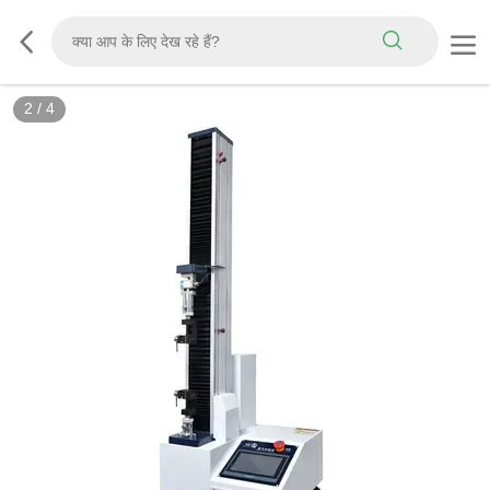
2
/
4