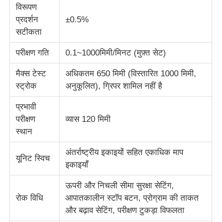
विरूपण
प्रदर्शन
±0.5%
प्रभाव परीक्षण मशीन
सटीकता
परीक्षण गति
0.1~1000मिमी/मिनट (मुफ़्त सेट)
घर्षण परीक्षण मशीन
मैक्स टेस्ट
अधिकतम 650 मिमी (विस्तारित 1000 मिमी,
स्ट्रोक
अनुकूलित), ग्रिपर शामिल नहीं है
रबर परीक्षण उपकरण
प्रभावी
परीक्षण
व्यास 120 मिमी
जूते परीक्षण उपकरण
स्थान
निर्माण सामग्री परीक्षण उपकरण
अंतर्राष्ट्रीय इकाइयों सहित एकाधिक माप
यूनिट स्विच
इकाइयाँ
पैकेजिंग परीक्षण उपकरण
ऊपरी और निचली सीमा सुरक्षा सेटिंग,
रोक विधि
आपातकालीन स्टॉप बटन, प्रोग्राम की ताकत
और बढ़ाव सेटिंग, परीक्षण टुकड़ा विफलता
चिपकने वाला परीक्षण उपकरण