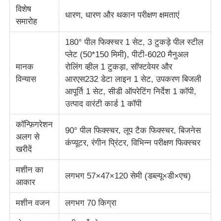
विशेष
धारण, धारण और थकान परीक्षण क्षमताएं
समारोह
कपड़ा परीक्षण मशीन
180° पील फिक्स्चर 1 सेट, 3 टुकड़े पील स्टील
प्लेट (50*150 मिमी), पीटी-6020 मैनुअल
तापमान और आर्द्रता नियंत्रक
मानक
रोलिंग व्हील 1 टुकड़ा, सॉफ्टवेयर और
विन्यास
आरएस232 डेटा लाइन 1 सेट, उपकरण बिजली
कठोरता परीक्षक
आपूर्ति 1 सेट, सीडी ऑपरेटिंग निर्देश 1 कॉपी,
उत्पाद वारंटी कार्ड 1 कॉपी
कॉन्फ़िगरेशन
90° पील फिक्स्चर, लूप टैक फिक्स्चर, बिजनेस
अलग से
कंप्यूटर, रंगीन प्रिंटर, विभिन्न परीक्षण फिक्स्चर
खरीदें
मशीन का
लगभग 57×47×120 सेमी (डब्ल्यू×डी×एच)
आकार
मशीन वजन
लगभग 70 किग्रा