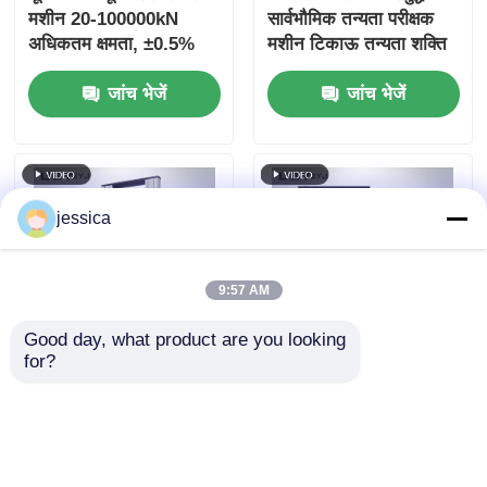
मशीन 20-100000kN
सार्वभौमिक तन्यता परीक्षक
अधिकतम क्षमता, ±0.5%
मशीन टिकाऊ तन्यता शक्ति
सटीकता, और तन्यता संपीड़न
परीक्षण मशीन
जांच भेजें
जांच भेजें
झुकने परीक्षणों के लिए एसी
सर्वो मोटर के साथ
jessica
9:57 AM
Good day, what product are you looking 
for?
UP-2003 बहुमुखी मॉड्यूलर
मल्टी मटेरियल टेन्सिल टेस्ट
तन्यता शक्ति उपकरण, स्थिर
यूनिवर्सल टेस्टिंग मशीन 50-
तन्यता परीक्षण मशीन
400 मिमी/मिनट
जांच भेजें
जांच भेजें