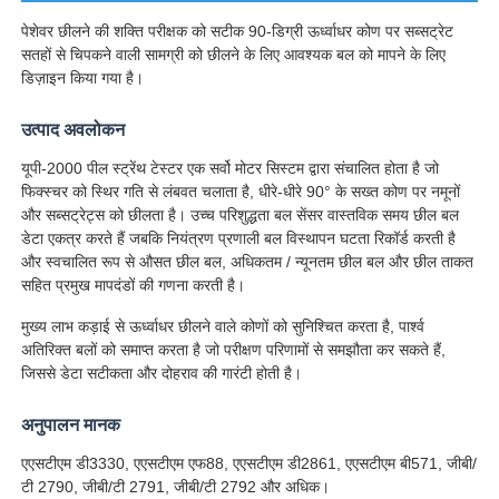
पेशेवर छीलने की शक्ति परीक्षक को सटीक 90-डिग्री ऊर्ध्वाधर कोण पर सब्सट्रेट
सतहों से चिपकने वाली सामग्री को छीलने के लिए आवश्यक बल को मापने के लिए
डिज़ाइन किया गया है।
उत्पाद अवलोकन
यूपी-2000 पील स्ट्रेंथ टेस्टर एक सर्वो मोटर सिस्टम द्वारा संचालित होता है जो
फिक्स्चर को स्थिर गति से लंबवत चलाता है, धीरे-धीरे 90° के सख्त कोण पर नमूनों
और सब्सट्रेट्स को छीलता है। उच्च परिशुद्धता बल सेंसर वास्तविक समय छील बल
डेटा एकत्र करते हैं जबकि नियंत्रण प्रणाली बल विस्थापन घटता रिकॉर्ड करती है
और स्वचालित रूप से औसत छील बल, अधिकतम / न्यूनतम छील बल और छील ताकत
सहित प्रमुख मापदंडों की गणना करती है।
मुख्य लाभ कड़ाई से ऊर्ध्वाधर छीलने वाले कोणों को सुनिश्चित करता है, पार्श्व
अतिरिक्त बलों को समाप्त करता है जो परीक्षण परिणामों से समझौता कर सकते हैं,
होम
जिससे डेटा सटीकता और दोहराव की गारंटी होती है।
उत्पाद
अनुपालन मानक
एएसटीएम डी3330, एएसटीएम एफ88, एएसटीएम डी2861, एएसटीएम बी571, जीबी/
टी 2790, जीबी/टी 2791, जीबी/टी 2792 और अधिक।
हमारे बारे में