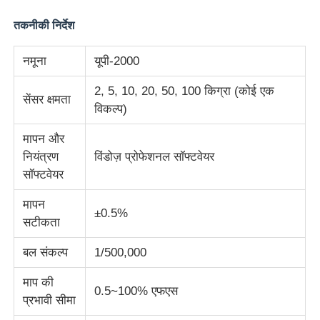
तकनीकी निर्देश
फैक्टरी यात्रा
नमूना
यूपी-2000
गुणवत्ता नियंत्रण
2, 5, 10, 20, 50, 100 किग्रा (कोई एक
सेंसर क्षमता
विकल्प)
हमसे संपर्क करें
मापन और
नियंत्रण
विंडोज़ प्रोफेशनल सॉफ्टवेयर
सॉफ्टवेयर
एक बोली का अनुरोध
मापन
±0.5%
सटीकता
प्रयोगशाला परीक्षण उपकरण
बल संकल्प
1/500,000
पर्यावरण परीक्षण कक्ष
माप की
0.5~100% एफएस
प्रभावी सीमा
सार्वभौमिक परीक्षण मशीन