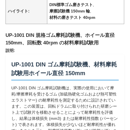
DIN標準ゴム磨きテスト
,
ハイライト:
摩擦試験機 150mm 輪
,
材料の磨きテスト 40rpm
UP-1001 DIN 規格ゴム摩耗試験機、ホイール直径
150mm、回転数 40rpm の材料摩耗試験用
説明:
UP-1001 DIN ゴム摩耗試験機、材料摩耗
試験用ホイール直径 150mm
UP-1001 DIN ゴム摩耗試験機は、実際の使用において摩
耗/摩擦摩耗を受けるゴム (加硫熱硬化ゴムおよび熱可塑性
エラストマー) の耐摩耗性を測定するために設計されてい
ます。この装置は、回転ドラムに取り付けられた研磨シー
ト上で試験片を移動させることによって耐摩耗性を評価
し、結果は体積損失 (mm3) または耐摩耗性指数 (パーセン
ト) で表されます。体積損失が少ないほど耐摩耗性が優れ