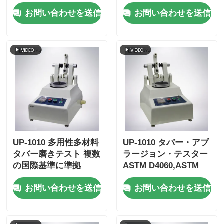
荷防止とISO11093-9適
を備えたユーザーフレ
お問い合わせを送信
お問い合わせを送信
合性
ンドリーな紙管圧壊強
度試験機
UP-1010 多用性多材料
UP-1010 タバー・アブ
タバー磨きテスト 複数
ラージョン・テスター
の国際基準に準拠
ASTM D4060,ASTM
D1044,ISO 5470および
お問い合わせを送信
お問い合わせを送信
JIS K7204に対応し,調
整可能な負荷
250g,500g,1000gおよ
び60r/minの回転速度