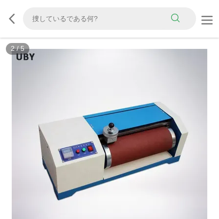
3
/
5