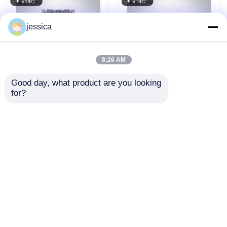
を備えています
jessica
8:26 AM
Good day, what product are you looking 
for?
UP-1010 カスタマイズ
ゴム摩耗試験用のロー
可能なテーバー摩耗試
ル直径 150mm、回転
験機、オプションの補
速度 40rpm のマルチ
助ウェイト (250g、
マテリアル DIN 摩耗試
お問い合わせを送信
お問い合わせを送信
500g、1000g) を備
験機
え、さまざまな荷重条
件に対応
ホーム
企業情報
お問い合わせ
Desktop Site
地図
プライバシーポリシー