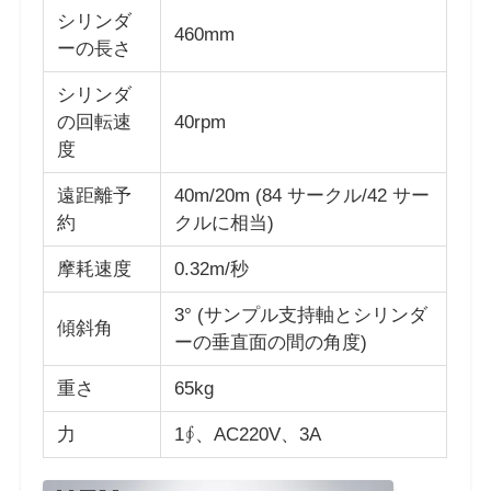
シリンダ
460mm
ーの長さ
会社案内
シリンダ
の回転速
40rpm
品質管理
度
遠距離予
40m/20m (84 サークル/42 サー
お問い合わせ
約
クルに相当)
摩耗速度
0.32m/秒
見積依頼
3° (サンプル支持軸とシリンダ
傾斜角
研究室試験装置
ーの垂直面の間の角度)
重さ
65kg
環境試験室
力
1∮、AC220V、3A
ユニバーサルテストマシン