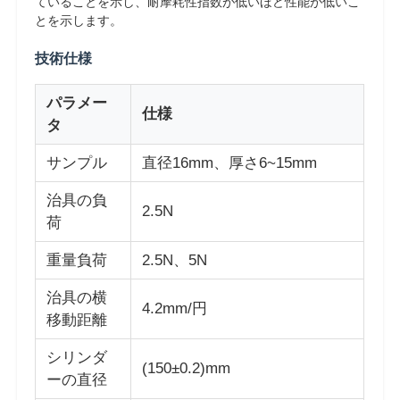
ていることを示し、耐摩耗性指数が低いほど性能が低いこ
とを示します。
技術仕様
パラメー
仕様
タ
サンプル
直径16mm、厚さ6~15mm
治具の負
2.5N
荷
重量負荷
2.5N、5N
ホーム
治具の横
4.2mm/円
移動距離
製品
シリンダ
(150±0.2)mm
ーの直径
企業情報