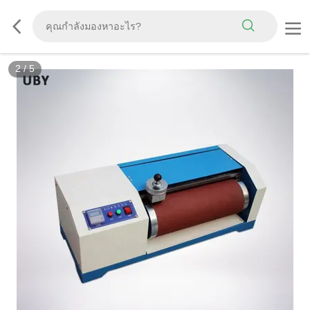
3
/
5