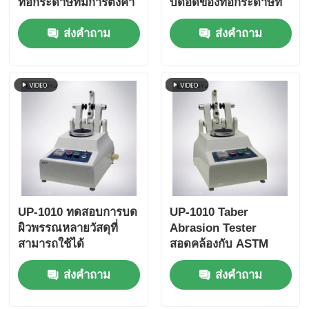
ท่อกระดาษที่มีการตั้งค่า
บดอัดของท่อกระดาษที่
ความเร็วการทดสอบ
ใช้งานง่ายพร้อมอินเท
ส่งคำถาม
ส่งคำถาม
หลายแบบ การป้องกัน
อร์เฟซหน้าจอสัมผัสและ
ความอ้วนและความ
ฟังก์ชันกลับอัตโนมัติ
สอดคล้องกับ ISO11093-
9
UP-1010 ทดสอบการบด
UP-1010 Taber
ผิวพรรณหลายวัสดุที่
Abrasion Tester
สามารถใช้ได้
สอดคล้องกับ ASTM
D4060, ASTM D1044,
ส่งคำถาม
ส่งคำถาม
ISO 5470 และ JIS
K7204 พร้อมความเร็ว
หมุนที่สามารถปรับภาระ