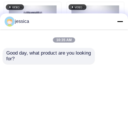
ได้ 250g, 500g, 1000g
และ 60 r/min
jessica
10:35 AM
Good day, what product are you looking 
for?
UP-1010 เครื่องทดสอบ
เครื่องทดสอบการบด
การบดทาเบอร์ที่สามารถ
DIN หลายวัสดุที่มีกว้าง
ปรับแต่งได้ พร้อมน้ํา
150 มมและความเร็ว
หนักเสริมแบบเลือก (250
การบด 40 รอบ / นา
ส่งคำถาม
ส่งคำถาม
กรัม, 500 กรัม, 1000
ทีสําหรับการทดสอบการ
กรัม) สําหรับสภาพภาระ
สกัดยาง
ที่แตกต่างกัน
บ้าน
เกี่ยวกับเรา
ติดต่อเรา
Desktop Site
แผนผังเว็บไซต์
นโยบายความเป็นส่วนตัว