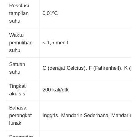
Resolusi
tampilan
0,01ºC
mesin uji kain
suhu
Pengontrol Suhu Dan Kelembapan
Waktu
pemulihan
< 1,5 menit
suhu
Penguji kekerasan
Satuan
C (derajat Celcius), F (Fahrenheit), K (Ke
suhu
Tingkat
200 kali/dtk
akuisisi
Bahasa
perangkat
Inggris, Mandarin Sederhana, Mandarin T
lunak