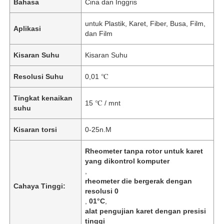
Bahasa
Cina dan Inggris
untuk Plastik, Karet, Fiber, Busa, Film,
Aplikasi
dan Film
Kisaran Suhu
Kisaran Suhu
Resolusi Suhu
0,01 ℃
Tingkat kenaikan
15 ℃ / mnt
suhu
Kisaran torsi
0-25n.M
Rheometer tanpa rotor untuk karet
yang dikontrol komputer
,
rheometer die bergerak dengan
Cahaya Tinggi:
resolusi 0
,
01°C
,
alat pengujian karet dengan presisi
tinggi