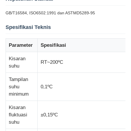
GB/T16584, ISO6502:1991 dan ASTMD5289-95
Wisata pabrik
Spesifikasi Teknis
Kontrol kualitas
Parameter
Spesifikasi
Hubungi kami
Kisaran
RT~200ºC
suhu
Quote request suatu
Tampilan
suhu
0,1ºC
Peralatan Pengujian Lab
minimum
Kisaran
Ruang Uji Lingkungan
fluktuasi
±0,15ºC
suhu
Mesin pengujian universal