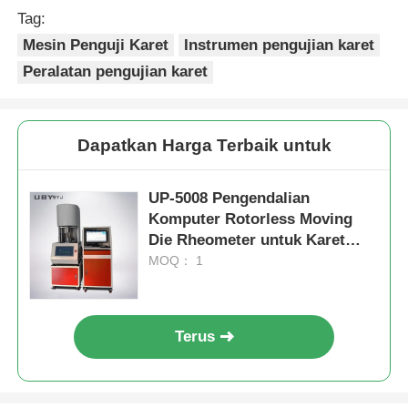
Tag:
Mesin Penguji Karet
Instrumen pengujian karet
Peralatan pengujian karet
Dapatkan Harga Terbaik untuk
UP-5008 Pengendalian
Komputer Rotorless Moving
Die Rheometer untuk Karet
dengan Resolusi 0,01°C
MOQ： 1
Terus