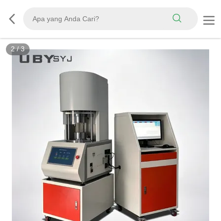
3
/
3