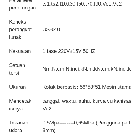
Parameter
ts1,ts2,t10,t30,t50,t70,t90,Vc1,Vc2
perhitungan
Koneksi
perangkat
USB2.0
lunak
Kekuatan
1 fase 220V±15V 50HZ
Satuan
Nm,N.cm,N.inci,kN.m,kN.cm,kN.inci,kg.m,
torsi
Ukuran
Kotak berbasis: 56*58*51 Mesin utama: 
Mencetak
tanggal, waktu, suhu, kurva vulkanisasi, 
isinya
Vc2
Tekanan
0,5Mpa--------0,65MPa (Pengguna perlu 
udara
8mm)