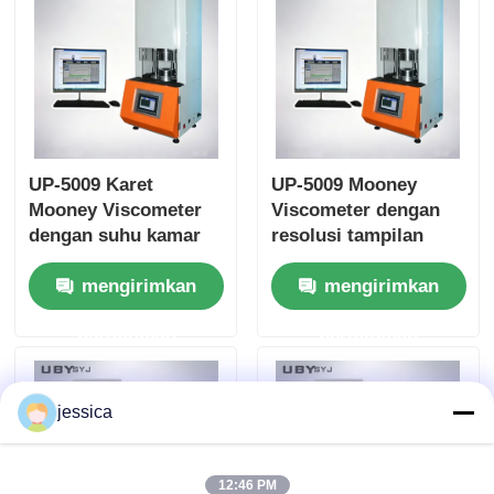
UP-5009 Karet
UP-5009 Mooney
Mooney Viscometer
Viscometer dengan
dengan suhu kamar
resolusi tampilan
hingga 200°C,
suhu 0,01°C dan
mengirimkan
mengirimkan
Konstruksi baja tahan
kecepatan rotor 2
karat cermin dan
rpm untuk pengujian
permintaan
permintaan
Stabilitas sekitar 210
karet Sesuai dengan
kg
ISO289 ASTM D1646
GB/T 1232
jessica
12:46 PM