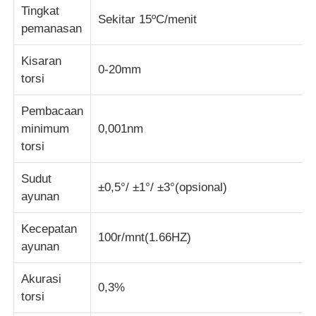
Tingkat
Sekitar 15ºC/menit
pemanasan
Mesin Uji Dampak
Kisaran
0-20mm
torsi
mesin pengujian abrasi
Pembacaan
peralatan pengujian karet
minimum
0,001nm
torsi
Peralatan Pengujian Alas Kaki
Sudut
±0,5°/ ±1°/ ±3°(opsional)
ayunan
Peralatan pengujian bahan bangunan
Kecepatan
100r/mnt(1.66HZ)
ayunan
Peralatan pengujian kemasan
Akurasi
0,3%
torsi
Peralatan pengujian perekat