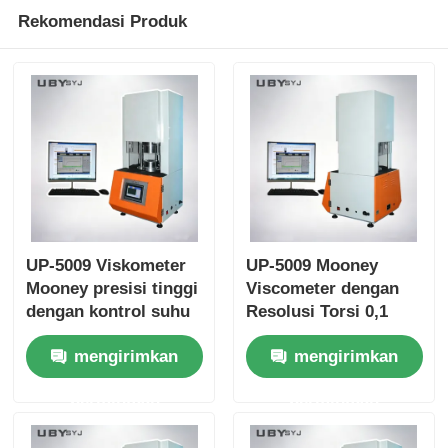
Rekomendasi Produk
UP-5009 Viskometer
UP-5009 Mooney
Mooney presisi tinggi
Viscometer dengan
dengan kontrol suhu
Resolusi Torsi 0,1
±0,3oC untuk
Mooney Unit dan
mengirimkan
mengirimkan
pengujian karet
Pengendalian Suhu
multifungsi
Ambient ~ 200°C
permintaan
permintaan
untuk Pengujian
Karet