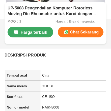
UP-5008 Pengendalian Komputer Rotorless
Moving Die Rheometer untuk Karet dengan
Resolusi 0,01°C
MOQ：1
Harga：Bisa dinegosiasikan
Chat Sekarang
Harga terbaik
DESKRIPSI PRODUK
Tempat asal
Cina
Nama merek
YOUBI
Sertifikasi
CE, ISO
Nomor model
NAIK-5008