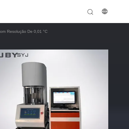
.
om Resolução De 0,01 °C