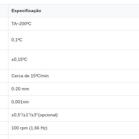
Especificação
TA~200ºC
0,1ºC
±0,15ºC
Cerca de 15ºC/min
0-20 mm
0,001nm
±0,5°/±1°/±3°(opcional)
100 rpm (1,66 Hz)