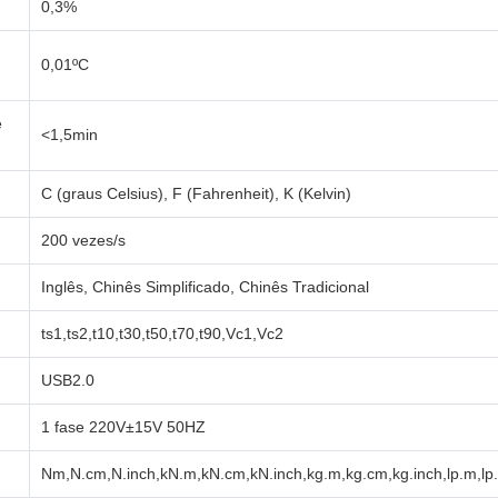
0,3%
0,01ºC
e
<1,5min
C (graus Celsius), F (Fahrenheit), K (Kelvin)
200 vezes/s
Inglês, Chinês Simplificado, Chinês Tradicional
ts1,ts2,t10,t30,t50,t70,t90,Vc1,Vc2
USB2.0
1 fase 220V±15V 50HZ
Nm,N.cm,N.inch,kN.m,kN.cm,kN.inch,kg.m,kg.cm,kg.inch,lp.m,lp.