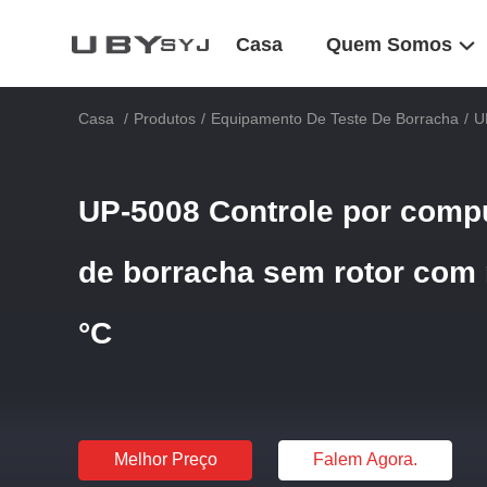
Casa
Quem Somos
Casa
/
Produtos
/
Equipamento De Teste De Borracha
/
U
UP-5008 Controle por comp
de borracha sem rotor com 
°C
Melhor Preço
Falem Agora.