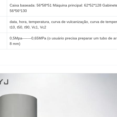
Caixa baseada: 56*58*51 Máquina principal: 62*52*128 Gabinet
56*56*130
data, hora, temperatura, curva de vulcanização, curva de temper
t10, t50, t90, Vc1, Vc2
0,5Mpa-------0,65MPa (o usuário precisa preparar um tubo de a
8 mm)