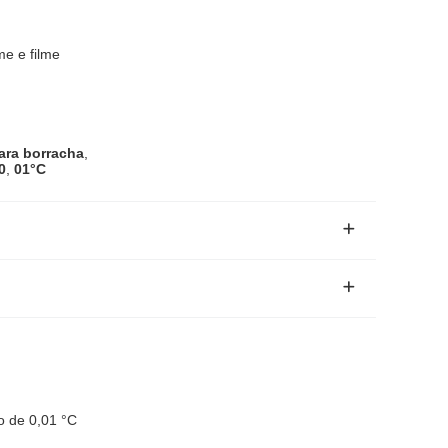
me e filme
ara borracha
,
0
,
01°C
o de 0,01 °C